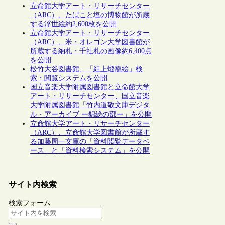
立命館大学アート・リサーチセンター
（ARC）、たばこと塩の博物館が所蔵
する浮世絵約2,600枚を公開
立命館大学アート・リサーチセンター
（ARC）、米・オレゴン大学図書館が
所蔵する納札・千社札の画像約6,400点
を公開
松竹大谷図書館、「組上燈籠絵」検
索・閲覧システムを公開
国立音楽大学附属図書館と立命館大学
アート・リサーチセンター、国立音楽
大学附属図書館「竹内道敬文庫デジタ
ル・アーカイブ ー錦絵の部ー」を公開
立命館大学アート・リサーチセンター
（ARC）、立命館大学図書館が所蔵す
る加藤周一文庫の「資料閲覧データベ
ース」と「資料検索システム」を公開
サイト内検索
検索フォーム