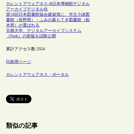
カレントアウェアネス-R
日本
博物館
デジタル
アーカイブ
デジタル化
第34回日本図書館協会建築賞に、市立小諸図
書館（長野県）・ふみの森もてぎ図書館（栃
木県）が選ばれる
京都大学、デジタルアーカイブシステム
（Peek）の新版を試験公開
累計アクセス数:
2924
印刷用ページ
カレントアウェアネス・ポータル
類似の記事