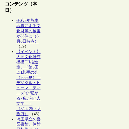
コンテンツ（本
日）
令和8年熊本
地震による文
化財等の被害
が83件に（8
月6日時点）
（59）
【イベント】
人間文化研究
機構DH推進
室、「第5回
DH若手の会
（2026夏）―
デジタル・ヒ
ューマニティ
ーズで“繋が
る×広がる”人
文学―」
（8/24-25・大
阪府）
（43）
埼玉県立久喜
図書館、休館