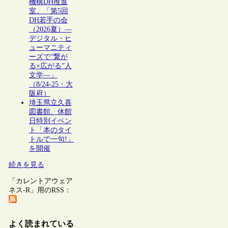
機構DH推進
室、「第5回
DH若手の会
（2026夏）―
デジタル・ヒ
ューマニティ
ーズで“繋が
る×広がる”人
文学―」
（8/24-25・大
阪府）
埼玉県立久喜
図書館、休館
日特別イベン
ト「本のタイ
トルで一句!」
を開催
続きを見る
「カレントアウェア
ネス-R」用のRSS：
よく読まれている