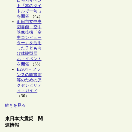
日特別イベン
ト「本のタイ
トルで一句!」
を開催
（42）
町田市立中央
図書館、空中
映像技術「空
中コンピュー
ター」を活用
した子ども向
け体験型展
示・イベント
を開催
（38）
E2904 – フラ
ンスの図書館
等のためのア
クセシビリテ
ィ・ガイド
（36）
続きを見る
東日本大震災 関
連情報