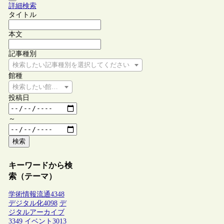
詳細検索
タイトル
本文
記事種別
検索したい記事種別を選択してください
館種
検索したい館種を選択してください
投稿日
～
検索
キーワードから検
索（テーマ）
学術情報流通
4348
デジタル化
4098
デ
ジタルアーカイブ
3349
イベント
3013