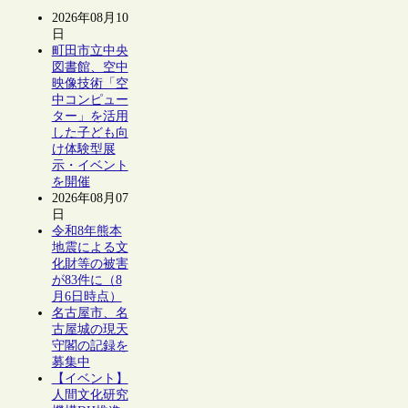
2026年08月10
日
町田市立中央
図書館、空中
映像技術「空
中コンピュー
ター」を活用
した子ども向
け体験型展
示・イベント
を開催
2026年08月07
日
令和8年熊本
地震による文
化財等の被害
が83件に（8
月6日時点）
名古屋市、名
古屋城の現天
守閣の記録を
募集中
【イベント】
人間文化研究