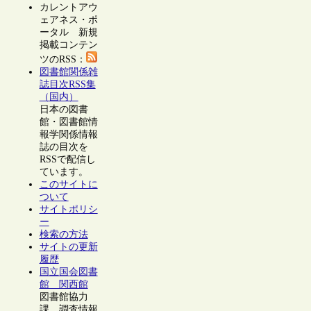
カレントアウ
ェアネス・ポ
ータル 新規
掲載コンテン
ツのRSS：
図書館関係雑
誌目次RSS集
（国内）
日本の図書
館・図書館情
報学関係情報
誌の目次を
RSSで配信し
ています。
このサイトに
ついて
サイトポリシ
ー
検索の方法
サイトの更新
履歴
国立国会図書
館 関西館
図書館協力
課 調査情報