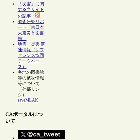
「災害」に関
する当サイト
の記事
：
調査研究リポ
ート「東日本
大震災と図書
館」
地震・災害 関
連情報（レフ
ァレンス協同
データベー
ス）
各地の図書館
等の被災情報
等について
（外部リン
ク）
saveMLAK
CAポータルにつ
いて