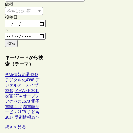
館種
検索したい館種を選択してください
投稿日
～
検索
キーワードから検
索（テーマ）
学術情報流通
4348
デジタル化
4098
デ
ジタルアーカイブ
3349
イベント
3012
災害
2754
オープン
アクセス
2678
電子
書籍
2227
図書館サ
ービス
2178
子ども
2017
学術情報
1947
続きを見る