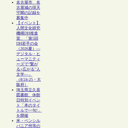
名古屋市、名
古屋城の現天
守閣の記録を
募集中
【イベント】
人間文化研究
機構DH推進
室、「第5回
DH若手の会
（2026夏）―
デジタル・ヒ
ューマニティ
ーズで“繋が
る×広がる”人
文学―」
（8/24-25・大
阪府）
埼玉県立久喜
図書館、休館
日特別イベン
ト「本のタイ
トルで一句!」
を開催
米・ペンシル
バニア州等の