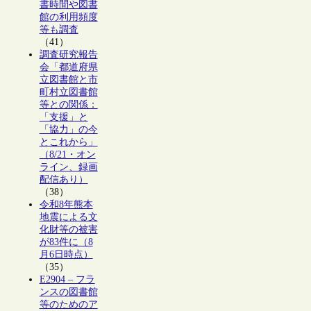
書時間や図書
館の利用頻度
等も調査
（41）
調査研究報告
会「都道府県
立図書館と市
町村立図書館
等との関係：
「支援」と
「協力」の今
とこれから」
（8/21・オン
ライン、録画
配信あり）
（38）
令和8年熊本
地震による文
化財等の被害
が83件に（8
月6日時点）
（35）
E2904 – フラ
ンスの図書館
等のためのア