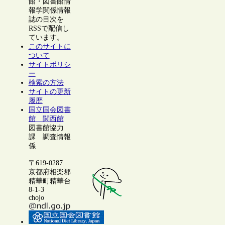
館・図書館情
報学関係情報
誌の目次を
RSSで配信し
ています。
このサイトに
ついて
サイトポリシ
ー
検索の方法
サイトの更新
履歴
国立国会図書
館 関西館
図書館協力
課 調査情報
係
〒619-0287
京都府相楽郡
精華町精華台
8-1-3
chojo