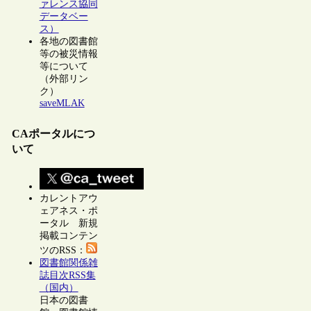
ァレンス協同
データベー
ス）
各地の図書館
等の被災情報
等について
（外部リン
ク）
saveMLAK
CAポータルにつ
いて
カレントアウ
ェアネス・ポ
ータル 新規
掲載コンテン
ツのRSS：
図書館関係雑
誌目次RSS集
（国内）
日本の図書