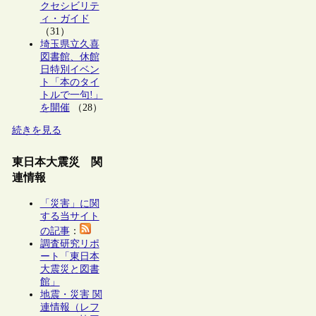
クセシビリテ
ィ・ガイド
（31）
埼玉県立久喜
図書館、休館
日特別イベン
ト「本のタイ
トルで一句!」
を開催
（28）
続きを見る
東日本大震災 関
連情報
「災害」に関
する当サイト
の記事
：
調査研究リポ
ート「東日本
大震災と図書
館」
地震・災害 関
連情報（レフ