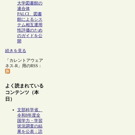
大学図書館の
連合体
PALCI、図書
館によるシス
テム相互運用
性評価のため
のガイドを公
開
続きを見る
「カレントアウェア
ネス-R」用のRSS：
よく読まれている
コンテンツ（本
日）
文部科学省、
令和8年度全
国学力・学習
状況調査の結
果を公表：読