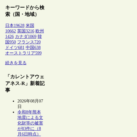
キーワードから検
索（国・地域）
日本
19628
米国
10662
英国
3216
欧州
1426
カナダ
1069
韓
国
950
フランス
720
ドイツ
681
中国
638
オーストラリア
599
続きを見る
「カレントアウェ
アネス-R」新着記
事
2026年08月07
日
令和8年熊本
地震による文
化財等の被害
が83件に（8
月6日時点）