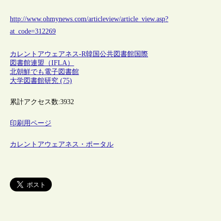
http://www.ohmynews.com/articleview/article_view.asp?
at_code=312269
カレントアウェアネス-R
韓国
公共図書館
国際
図書館連盟（IFLA）
北朝鮮でも電子図書館
大学図書館研究 (75)
累計アクセス数:
3932
印刷用ページ
カレントアウェアネス・ポータル