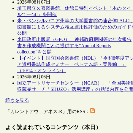
2026年08月07日
埼玉県立久喜図書館、休館日特別イベント「本のタイ
ルで一句!」を開催
米・ペンシルバニア州等の大学図書館の連合体PALCI
図書館によるシステム相互運用性評価のためのガイド
公開
米国政府出版局（GPO）、連邦政府機関等の年次報告
書を作成機関ごとに提供する“Annual Reports
collection”を公開
【イベント】国立国会図書館（NDL）「令和8年度ア
ア資料書誌作成セミナー―ベトナム語・実践編―」
（10/14・オンライン）
2026年08月06日
国立アートリサーチセンター（NCAR）、「全国美術
収蔵品サーチ「SHŪZŌ」活用講座」の鼎談内容を公
続きを見る
「カレントアウェアネス-R」用のRSS：
よく読まれているコンテンツ（本日）