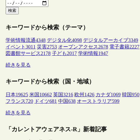
検索
キーワードから検索（テーマ）
学術情報流通
4348
デジタル化
4098
デジタルアーカイブ
3349
イベント
3011
災害
2753
オープンアクセス
2678
電子書籍
2227
図書館サービス
2178
子ども
2017
学術情報
1947
続きを見る
キーワードから検索（国・地域）
日本
19625
米国
10662
英国
3216
欧州
1426
カナダ
1069
韓国
950
フランス
720
ドイツ
681
中国
638
オーストラリア
599
続きを見る
「カレントアウェアネス-R」新着記事