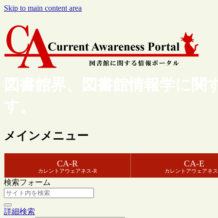
Skip to main content area
図書館界、図書館情報学に関
す。
メインメニュー
CA-R
CA-E
カレントアウェアネス-R
カレントアウェアネス
検索フォーム
詳細検索