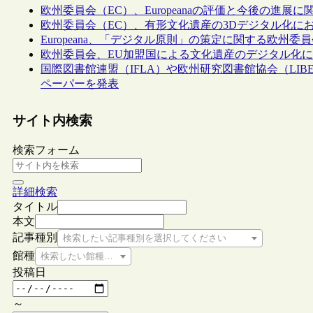
欧州委員会（EC）、Europeanaの評価と今後の進展
欧州委員会（EC）、有形文化遺産の3Dデジタル化に
Europeana、「デジタル原則」の策定に関する欧州
欧州委員会、EU加盟国による文化遺産のデジタル化
国際図書館連盟（IFLA）や欧州研究図書館協会（LI
ペーパーを発表
サイト内検索
検索フォーム
詳細検索
タイトル
本文
記事種別
検索したい記事種別を選択してください
館種
検索したい館種を選択してください
投稿日
～