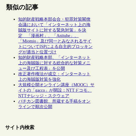
類似の記事
知的財産戦略本部会合・犯罪対策閣僚
会議において「インターネット上の海
賊版サイトに対する緊急対策」を決
定 「漫画村」、「Anitube」、
「Miomio」及び同一とみなされるサイ
トについてISPによる自主的ブロッキン
グが適当と位置づけ
知的財産戦略本部、「インターネット
上の海賊版に対する総合的な対策メニ
ュー及び工程表」を公開
改正著作権法が成立：インターネット
上の海賊版対策を強化
大規模公開オンライン講座（MOOC）サ
イトの「gacco」が開設：NTTドコモ、
NTTナレッジ・スクウェア
バチカン図書館、所蔵する手稿をオン
ラインで順次公開
サイト内検索