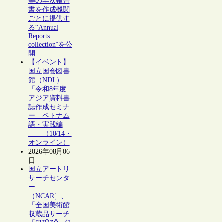
等の年次報告
書を作成機関
ごとに提供す
る“Annual
Reports
collection”を公
開
【イベント】
国立国会図書
館（NDL）
「令和8年度
アジア資料書
誌作成セミナ
ー―ベトナム
語・実践編
―」（10/14・
オンライン）
2026年08月06
日
国立アートリ
サーチセンタ
ー
（NCAR）、
「全国美術館
収蔵品サーチ