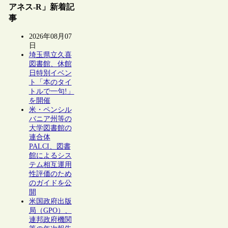
アネス-R」新着記
事
2026年08月07
日
埼玉県立久喜
図書館、休館
日特別イベン
ト「本のタイ
トルで一句!」
を開催
米・ペンシル
バニア州等の
大学図書館の
連合体
PALCI、図書
館によるシス
テム相互運用
性評価のため
のガイドを公
開
米国政府出版
局（GPO）、
連邦政府機関