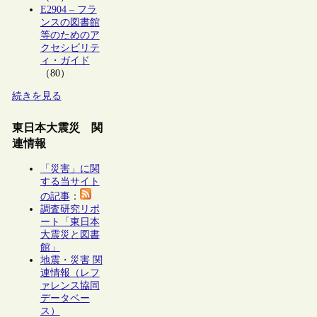
E2904 – フラ
ンスの図書館
等のためのア
クセシビリテ
ィ・ガイド
（80）
続きを見る
東日本大震災 関
連情報
「災害」に関
する当サイト
の記事
：
調査研究リポ
ート「東日本
大震災と図書
館」
地震・災害 関
連情報（レフ
ァレンス協同
データベー
ス）