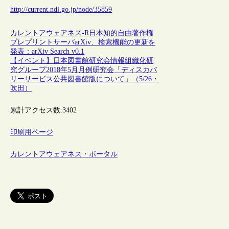
http://current.ndl.go.jp/node/35859
カレントアウェアネス-R
日本
知的自由
著作権
プレプリントサーバarXiv、検索機能の更新を
発表：arXiv Search v0.1
【イベント】日本図書館研究会情報組織化研
究グループ2018年5月月例研究会「ディスカバ
リーサービス公共図書館版について」（5/26・
吹田）
累計アクセス数:
3402
印刷用ページ
カレントアウェアネス・ポータル