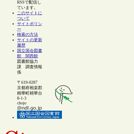
RSSで配信し
ています。
このサイトに
ついて
サイトポリシ
ー
検索の方法
サイトの更新
履歴
国立国会図書
館 関西館
図書館協力
課 調査情報
係
〒619-0287
京都府相楽郡
精華町精華台
8-1-3
chojo