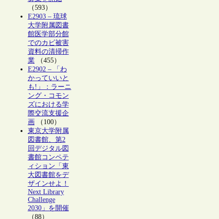
（593）
E2903 – 琉球
大学附属図書
館医学部分館
でのカビ被害
資料の清掃作
業
（455）
E2902 – 「わ
かっていいと
も!」：ラーニ
ング・コモン
ズにおける学
際交流支援企
画
（100）
東京大学附属
図書館、第2
回デジタル図
書館コンペテ
ィション「東
大図書館をデ
ザインせよ！
Next Library
Challenge
2030」を開催
（88）