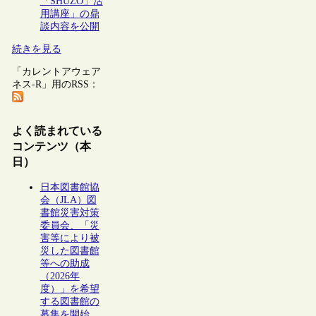
「SHŪZŌ」活
用講座」の鼎
談内容を公開
続きを見る
「カレントアウェア
ネス-R」用のRSS：
よく読まれている
コンテンツ（本
日）
日本図書館協
会（JLA）図
書館災害対策
委員会、「災
害等により被
災した図書館
等への助成
（2026年
度）」を希望
する図書館の
募集を開始