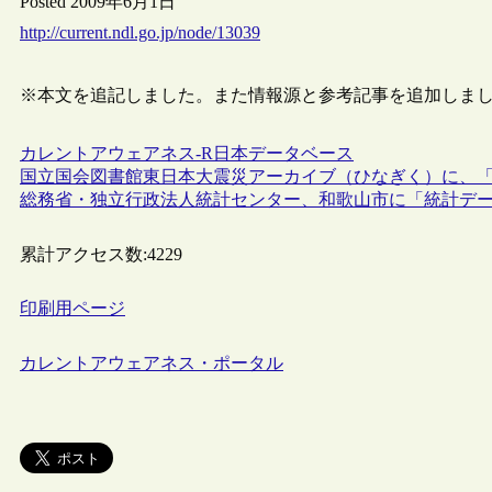
Posted 2009年6月1日
http://current.ndl.go.jp/node/13039
※本文を追記しました。また情報源と参考記事を追加しました。（
カレントアウェアネス-R
日本
データベース
国立国会図書館東日本大震災アーカイブ（ひなぎく）に、
総務省・独立行政法人統計センター、和歌山市に「統計デ
累計アクセス数:
4229
印刷用ページ
カレントアウェアネス・ポータル