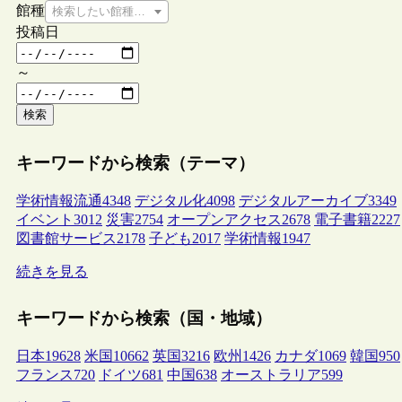
館種
検索したい館種を選択してください
投稿日
～
検索
キーワードから検索（テーマ）
学術情報流通
4348
デジタル化
4098
デジタルアーカイブ
3349
イベント
3012
災害
2754
オープンアクセス
2678
電子書籍
2227
図書館サービス
2178
子ども
2017
学術情報
1947
続きを見る
キーワードから検索（国・地域）
日本
19628
米国
10662
英国
3216
欧州
1426
カナダ
1069
韓国
950
フランス
720
ドイツ
681
中国
638
オーストラリア
599