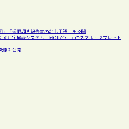
図」「発掘調査報告書の頻出用語」を公開
ずし字解読システム―MOJIZO―」のスマホ・タブレット
機能を公開