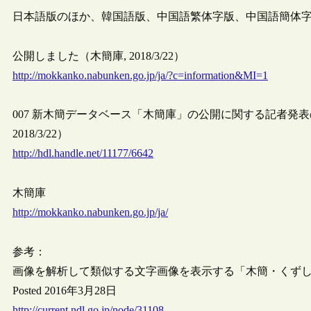
日本語版のほか、韓国語版、中国語繁体字版、中国語簡体
公開しました（木簡庫, 2018/3/22）
http://mokkanko.nabunken.go.jp/ja/?c=information&MI=1
007 新木簡データベース「木簡庫」の公開に関する記者発
2018/3/22）
http://hdl.handle.net/11177/6642
木簡庫
http://mokkanko.nabunken.go.jp/ja/
参考：
画像を解析して類似する文字画像を表示する「木簡・くずし字
Posted 2016年3月28日
http://current.ndl.go.jp/node/31108