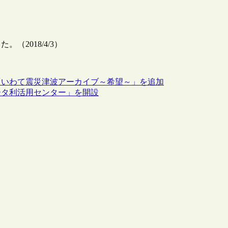
2018/4/3）
「いわて震災津波アーカイブ～希望～」を追加
ータ利活用センター」を開設