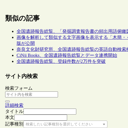
類似の記事
全国遺跡報告総覧、「発掘調査報告書の頻出用語俯瞰
画像を解析して類似する文字画像を表示する「木簡・く
版が公開
奈良文化財研究所、全国遺跡報告総覧の英語自動検索
CiNii Books、全国遺跡報告総覧とデータ連携開始
全国遺跡報告総覧、登録件数が2万件を突破
サイト内検索
検索フォーム
詳細検索
タイトル
本文
記事種別
検索したい記事種別を選択してください