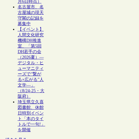
月6日時点）
名古屋市、名
古屋城の現天
守閣の記録を
募集中
【イベント】
人間文化研究
機構DH推進
室、「第5回
DH若手の会
（2026夏）―
デジタル・ヒ
ューマニティ
ーズで“繋が
る×広がる”人
文学―」
（8/24-25・大
阪府）
埼玉県立久喜
図書館、休館
日特別イベン
ト「本のタイ
トルで一句!」
を開催