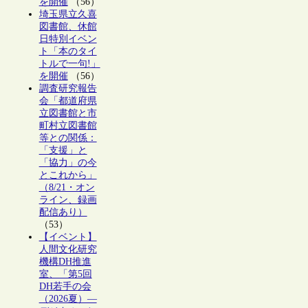
を開催
（56）
埼玉県立久喜
図書館、休館
日特別イベン
ト「本のタイ
トルで一句!」
を開催
（56）
調査研究報告
会「都道府県
立図書館と市
町村立図書館
等との関係：
「支援」と
「協力」の今
とこれから」
（8/21・オン
ライン、録画
配信あり）
（53）
【イベント】
人間文化研究
機構DH推進
室、「第5回
DH若手の会
（2026夏）―