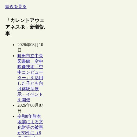
続きを見る
「カレントアウェ
アネス-R」新着記
事
2026年08月10
日
町田市立中央
図書館、空中
映像技術「空
中コンピュー
ター」を活用
した子ども向
け体験型展
示・イベント
を開催
2026年08月07
日
令和8年熊本
地震による文
化財等の被害
が83件に（8