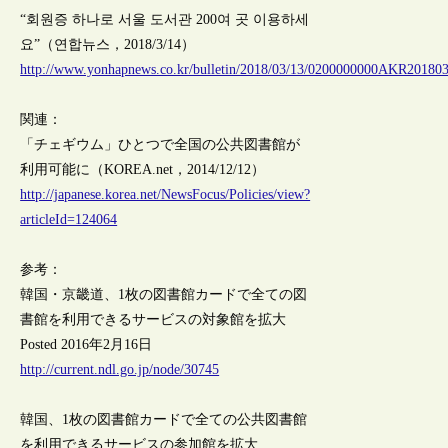
“회원증 하나로 서울 도서관 200여 곳 이용하세
요”（연합뉴스，2018/3/14）
http://www.yonhapnews.co.kr/bulletin/2018/03/13/0200000000AKR201
関連：
「チェギウム」ひとつで全国の公共図書館が
利用可能に（KOREA.net，2014/12/12）
http://japanese.korea.net/NewsFocus/Policies/view?
articleId=124064
参考：
韓国・京畿道、1枚の図書館カードで全ての図
書館を利用できるサービスの対象館を拡大
Posted 2016年2月16日
http://current.ndl.go.jp/node/30745
韓国、1枚の図書館カードで全ての公共図書館
を利用できるサービスの参加館を拡大