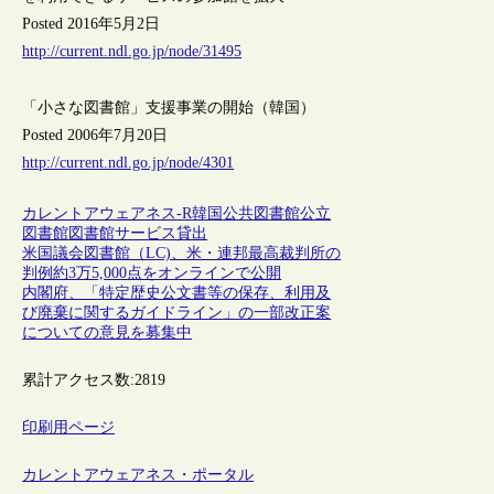
Posted 2016年5月2日
http://current.ndl.go.jp/node/31495
「小さな図書館」支援事業の開始（韓国）
Posted 2006年7月20日
http://current.ndl.go.jp/node/4301
カレントアウェアネス-R
韓国
公共図書館
公立
図書館
図書館サービス
貸出
米国議会図書館（LC)、米・連邦最高裁判所の
判例約3万5,000点をオンラインで公開
内閣府、「特定歴史公文書等の保存、利用及
び廃棄に関するガイドライン」の一部改正案
についての意見を募集中
累計アクセス数:
2819
印刷用ページ
カレントアウェアネス・ポータル