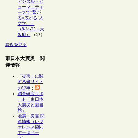
デジタル・ヒ
ューマニティ
ーズで“繋が
る×広がる”人
文学―」
（8/24-25・大
阪府）
（52）
続きを見る
東日本大震災 関
連情報
「災害」に関
する当サイト
の記事
：
調査研究リポ
ート「東日本
大震災と図書
館」
地震・災害 関
連情報（レフ
ァレンス協同
データベー