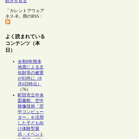
続きを見る
「カレントアウェア
ネス-R」用のRSS：
よく読まれている
コンテンツ（本
日）
令和8年熊本
地震による文
化財等の被害
が83件に（8
月6日時点）
（76）
町田市立中央
図書館、空中
映像技術「空
中コンピュー
ター」を活用
した子ども向
け体験型展
示・イベント