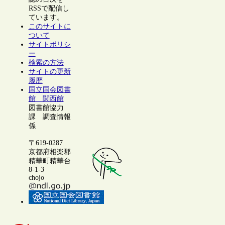
RSSで配信し
ています。
このサイトに
ついて
サイトポリシ
ー
検索の方法
サイトの更新
履歴
国立国会図書
館 関西館
図書館協力
課 調査情報
係
〒619-0287
京都府相楽郡
精華町精華台
8-1-3
chojo