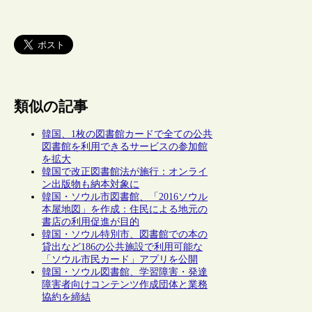
類似の記事
韓国、1枚の図書館カードで全ての公共
図書館を利用できるサービスの参加館
を拡大
韓国で改正図書館法が施行：オンライ
ン出版物も納本対象に
韓国・ソウル市図書館、「2016ソウル
本屋地図」を作成：住民による地元の
書店の利用促進が目的
韓国・ソウル特別市、図書館での本の
貸出など186の公共施設で利用可能な
「ソウル市民カード」アプリを公開
韓国・ソウル図書館、学習障害・発達
障害者向けコンテンツ作成団体と業務
協約を締結