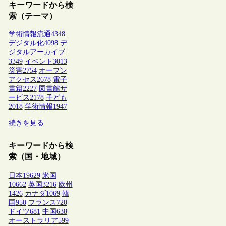
キーワードから検
索（テーマ）
学術情報流通
4348
デジタル化
4098
デ
ジタルアーカイブ
3349
イベント
3013
災害
2754
オープン
アクセス
2678
電子
書籍
2227
図書館サ
ービス
2178
子ども
2018
学術情報
1947
続きを見る
キーワードから検
索（国・地域）
日本
19629
米国
10662
英国
3216
欧州
1426
カナダ
1069
韓
国
950
フランス
720
ドイツ
681
中国
638
オーストラリア
599