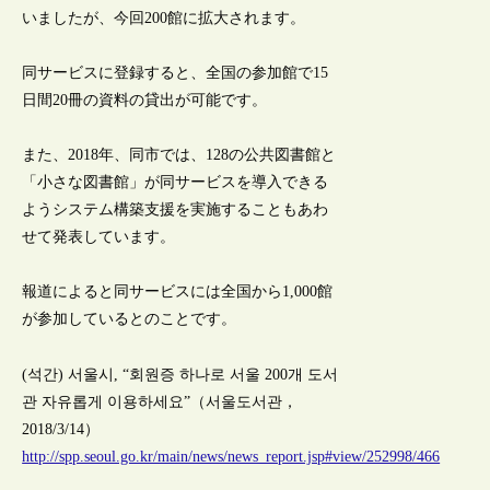
いましたが、今回200館に拡大されます。
同サービスに登録すると、全国の参加館で15
日間20冊の資料の貸出が可能です。
また、2018年、同市では、128の公共図書館と
「小さな図書館」が同サービスを導入できる
ようシステム構築支援を実施することもあわ
せて発表しています。
報道によると同サービスには全国から1,000館
が参加しているとのことです。
(석간) 서울시, “회원증 하나로 서울 200개 도서
관 자유롭게 이용하세요”（서울도서관，
2018/3/14）
http://spp.seoul.go.kr/main/news/news_report.jsp#view/252998/466