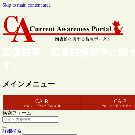
Skip to main content area
図書館界、図書館情報学に関
す。
メインメニュー
CA-R
CA-E
カレントアウェアネス-R
カレントアウェアネス
検索フォーム
詳細検索