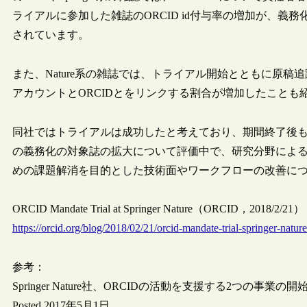
ライアルに参加した雑誌のORCID id付与率の増加が、義
されています。
また、Nature系の雑誌では、トライアル開始とともに原稿追跡システム（
アカウントとORCIDとをリンクする割合が増加したことも
同社ではトライアルは成功したと考えており、期間終了後も同
の義務化の対象誌の拡大について評価中で、研究分野によ
めの課題解消を目的とした技術面やワークフローの改善に
ORCID Mandate Trial at Springer Nature（ORCID，2018/2/21）
https://orcid.org/blog/2018/02/21/orcid-mandate-trial-springer-nature
参考：
Springer Nature社、ORCIDの活動を支援する2つの事業の
Posted 2017年5月1日