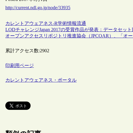
http://current.ndl.go.jp/node/33935
カレントアウェアネス-R
学術情報流通
LODチャレンジJapan 2017の受賞作品が発表：データセ
オープンアクセスリポジトリ推進協会（JPCOAR）、「オ
累計アクセス数:
2902
印刷用ページ
カレントアウェアネス・ポータル