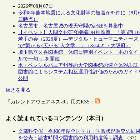
2026年08月07日
令和8年熊本地震による文化財等の被害が83件に（8月
日時点）
名古屋市、名古屋城の現天守閣の記録を募集中
【イベント】人間文化研究機構DH推進室、「第5回 D
若手の会（2026夏）―デジタル・ヒューマニティーズ
で“繋がる×広がる”人文学―」（8/24-25・大阪府）
埼玉県立久喜図書館、休館日特別イベント「本のタイ
ルで一句!」を開催
米・ペンシルバニア州等の大学図書館の連合体PALCI
図書館によるシステム相互運用性評価のためのガイド
公開
続きを見る
「カレントアウェアネス-R」用のRSS：
よく読まれているコンテンツ（本日）
文部科学省、令和8年度全国学力・学習状況調査の結
を公表：読書時間や図書館の利用頻度等も調査
（37）