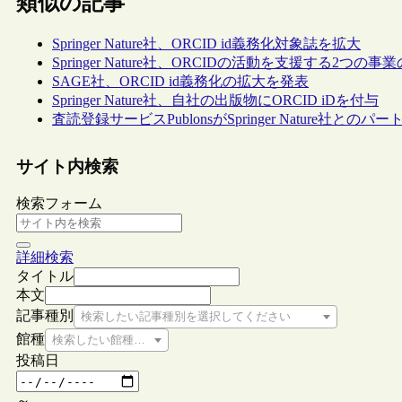
類似の記事
Springer Nature社、ORCID id義務化対象誌を拡大
Springer Nature社、ORCIDの活動を支援する2つの
SAGE社、ORCID id義務化の拡大を発表
Springer Nature社、自社の出版物にORCID iDを付与
査読登録サービスPublonsがSpringer Nature社と
サイト内検索
検索フォーム
詳細検索
タイトル
本文
記事種別
検索したい記事種別を選択してください
館種
検索したい館種を選択してください
投稿日
～