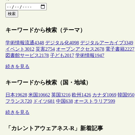
検索
キーワードから検索（テーマ）
学術情報流通
4348
デジタル化
4098
デジタルアーカイブ
3349
イベント
3012
災害
2754
オープンアクセス
2678
電子書籍
2227
図書館サービス
2178
子ども
2017
学術情報
1947
続きを見る
キーワードから検索（国・地域）
日本
19628
米国
10662
英国
3216
欧州
1426
カナダ
1069
韓国
950
フランス
720
ドイツ
681
中国
638
オーストラリア
599
続きを見る
「カレントアウェアネス-R」新着記事