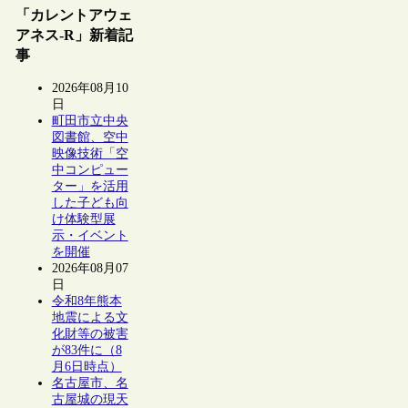
「カレントアウェ
アネス-R」新着記
事
2026年08月10
日
町田市立中央
図書館、空中
映像技術「空
中コンピュー
ター」を活用
した子ども向
け体験型展
示・イベント
を開催
2026年08月07
日
令和8年熊本
地震による文
化財等の被害
が83件に（8
月6日時点）
名古屋市、名
古屋城の現天