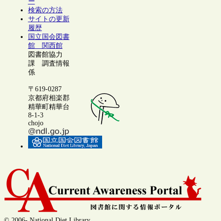
ー
検索の方法
サイトの更新
履歴
国立国会図書
館 関西館
図書館協力
課 調査情報
係
〒619-0287
京都府相楽郡
精華町精華台
8-1-3
chojo
© 2006- National Diet Library