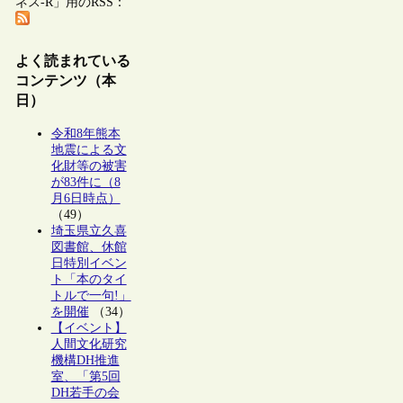
ネス-R」用のRSS：
よく読まれている
コンテンツ（本
日）
令和8年熊本
地震による文
化財等の被害
が83件に（8
月6日時点）
（49）
埼玉県立久喜
図書館、休館
日特別イベン
ト「本のタイ
トルで一句!」
を開催
（34）
【イベント】
人間文化研究
機構DH推進
室、「第5回
DH若手の会