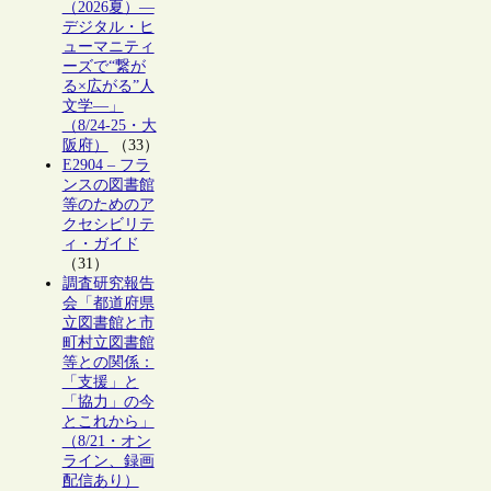
（2026夏）―
デジタル・ヒ
ューマニティ
ーズで“繋が
る×広がる”人
文学―」
（8/24-25・大
阪府）
（33）
E2904 – フラ
ンスの図書館
等のためのア
クセシビリテ
ィ・ガイド
（31）
調査研究報告
会「都道府県
立図書館と市
町村立図書館
等との関係：
「支援」と
「協力」の今
とこれから」
（8/21・オン
ライン、録画
配信あり）