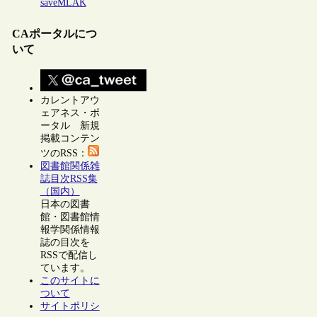
saveMLAK
CAポータルにつ
いて
カレントアウ
ェアネス・ポ
ータル 新規
掲載コンテン
ツのRSS：
図書館関係雑
誌目次RSS集
（国内）
日本の図書
館・図書館情
報学関係情報
誌の目次を
RSSで配信し
ています。
このサイトに
ついて
サイトポリシ