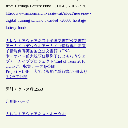
from Heritage Lottery Fund （TNA，2018/2/14）
http://www.nationalarchives.gov.uk/about/news/new-
digital-training-scheme-awarded-720600-heritage-
lottery-fund/
カレントアウェアネス-R
英国
文書館
公文書館
アーカイブ
デジタルアーカイブ
情報専門職
電
子情報保存
英国国立公文書館（TNA）
米・オバマ前大統領任期満了にともなうウェ
ブアーカイブプロジェクト“End of Term 2016
archive”、収集データを公開
Project MUSE、大学出版局の単行書550冊余り
をOAで公開
累計アクセス数:
2650
印刷用ページ
カレントアウェアネス・ポータル