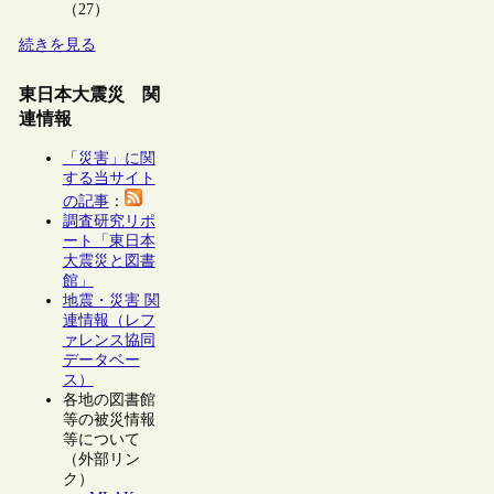
（27）
続きを見る
東日本大震災 関
連情報
「災害」に関
する当サイト
の記事
：
調査研究リポ
ート「東日本
大震災と図書
館」
地震・災害 関
連情報（レフ
ァレンス協同
データベー
ス）
各地の図書館
等の被災情報
等について
（外部リン
ク）