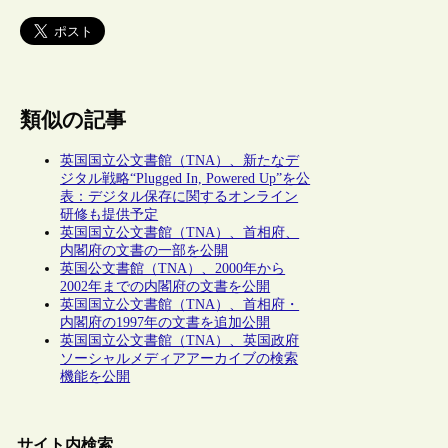
類似の記事
英国国立公文書館（TNA）、新たなデ
ジタル戦略“Plugged In, Powered Up”を公
表：デジタル保存に関するオンライン
研修も提供予定
英国国立公文書館（TNA）、首相府、
内閣府の文書の一部を公開
英国公文書館（TNA）、2000年から
2002年までの内閣府の文書を公開
英国国立公文書館（TNA）、首相府・
内閣府の1997年の文書を追加公開
英国国立公文書館（TNA）、英国政府
ソーシャルメディアアーカイブの検索
機能を公開
サイト内検索