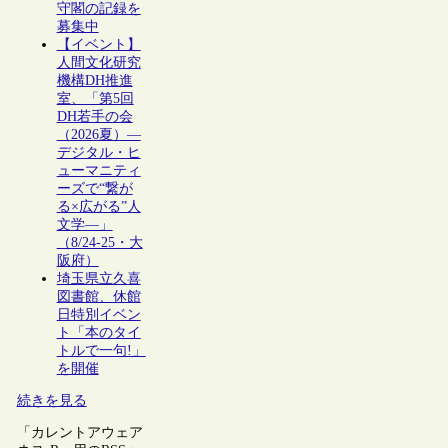
守閣の記録を
募集中
【イベント】
人間文化研究
機構DH推進
室、「第5回
DH若手の会
（2026夏）―
デジタル・ヒ
ューマニティ
ーズで“繋が
る×広がる”人
文学―」
（8/24-25・大
阪府）
埼玉県立久喜
図書館、休館
日特別イベン
ト「本のタイ
トルで一句!」
を開催
続きを見る
「カレントアウェア