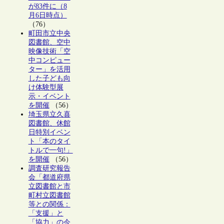
が83件に（8
月6日時点）
（76）
町田市立中央
図書館、空中
映像技術「空
中コンピュー
ター」を活用
した子ども向
け体験型展
示・イベント
を開催
（56）
埼玉県立久喜
図書館、休館
日特別イベン
ト「本のタイ
トルで一句!」
を開催
（56）
調査研究報告
会「都道府県
立図書館と市
町村立図書館
等との関係：
「支援」と
「協力」の今