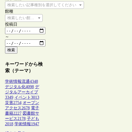
検索したい記事種別を選択してください
館種
検索したい館種を選択してください
投稿日
～
検索
キーワードから検
索（テーマ）
学術情報流通
4348
デジタル化
4098
デ
ジタルアーカイブ
3349
イベント
3013
災害
2754
オープン
アクセス
2678
電子
書籍
2227
図書館サ
ービス
2178
子ども
2018
学術情報
1947