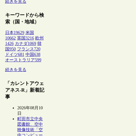
続きを見る
キーワードから検
索（国・地域）
日本
19629
米国
10662
英国
3216
欧州
1426
カナダ
1069
韓
国
950
フランス
720
ドイツ
681
中国
638
オーストラリア
599
続きを見る
「カレントアウェ
アネス-R」新着記
事
2026年08月10
日
町田市立中央
図書館、空中
映像技術「空
中コンピュー