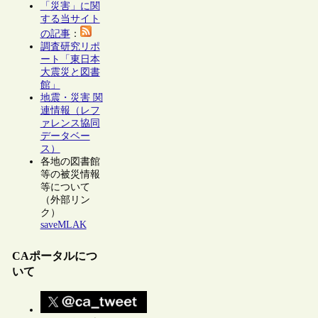
「災害」に関
する当サイト
の記事
：
調査研究リポ
ート「東日本
大震災と図書
館」
地震・災害 関
連情報（レフ
ァレンス協同
データベー
ス）
各地の図書館
等の被災情報
等について
（外部リン
ク）
saveMLAK
CAポータルにつ
いて