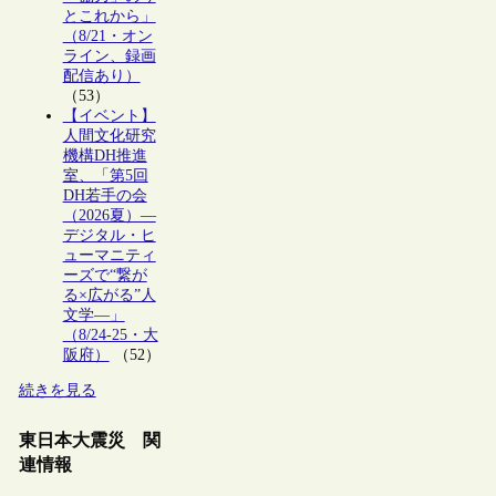
とこれから」
（8/21・オン
ライン、録画
配信あり）
（53）
【イベント】
人間文化研究
機構DH推進
室、「第5回
DH若手の会
（2026夏）―
デジタル・ヒ
ューマニティ
ーズで“繋が
る×広がる”人
文学―」
（8/24-25・大
阪府）
（52）
続きを見る
東日本大震災 関
連情報