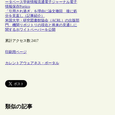
ータベース
学術情報流通
電子ジャーナル
電子
情報保存
Portico
「引用され過ぎ」を理由に論文撤回 後に処
分を見直し（記事紹介）
米国大学・研究図書館協会（ACRL）の出版部
門、機関リポジトリの現在と将来の見通しに
関するホワイトペーパーを公開
累計アクセス数:
2417
印刷用ページ
カレントアウェアネス・ポータル
類似の記事