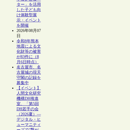
ター」を活用
した子ども向
け体験型展
示・イベント
を開催
2026年08月07
日
令和8年熊本
地震による文
化財等の被害
が83件に（8
月6日時点）
名古屋市、名
古屋城の現天
守閣の記録を
募集中
【イベント】
人間文化研究
機構DH推進
室、「第5回
DH若手の会
（2026夏）―
デジタル・ヒ
ューマニティ
ーズで“繋が