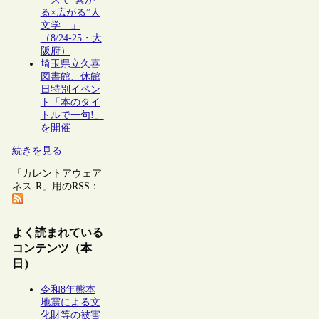
る×広がる”人
文学―」
（8/24-25・大
阪府）
埼玉県立久喜
図書館、休館
日特別イベン
ト「本のタイ
トルで一句!」
を開催
続きを見る
「カレントアウェア
ネス-R」用のRSS：
よく読まれている
コンテンツ（本
日）
令和8年熊本
地震による文
化財等の被害