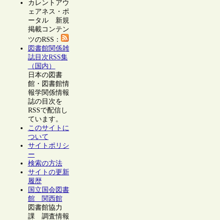
カレントアウ
ェアネス・ポ
ータル 新規
掲載コンテン
ツのRSS：
図書館関係雑
誌目次RSS集
（国内）
日本の図書
館・図書館情
報学関係情報
誌の目次を
RSSで配信し
ています。
このサイトに
ついて
サイトポリシ
ー
検索の方法
サイトの更新
履歴
国立国会図書
館 関西館
図書館協力
課 調査情報