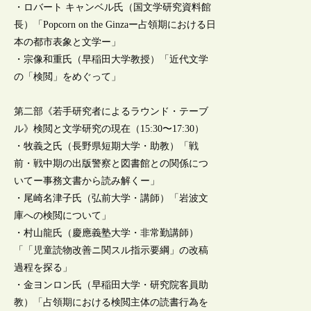
・ロバート キャンベル氏（国文学研究資料館
長）「Popcorn on the Ginzaー占領期における日
本の都市表象と文学ー」
・宗像和重氏（早稲田大学教授）「近代文学
の「検閲」をめぐって」
第二部《若手研究者によるラウンド・テーブ
ル》検閲と文学研究の現在（15:30〜17:30）
・牧義之氏（長野県短期大学・助教）「戦
前・戦中期の出版警察と図書館との関係につ
いてー事務文書から読み解くー」
・尾崎名津子氏（弘前大学・講師）「岩波文
庫への検閲について」
・村山龍氏（慶應義塾大学・非常勤講師）
「「児童読物改善ニ関スル指示要綱」の改稿
過程を探る」
・金ヨンロン氏（早稲田大学・研究院客員助
教）「占領期における検閲主体の読書行為を