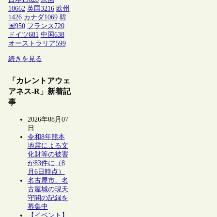
10662
英国
3216
欧州
1426
カナダ
1069
韓
国
950
フランス
720
ドイツ
681
中国
638
オーストラリア
599
続きを見る
「カレントアウェ
アネス-R」新着記
事
2026年08月07
日
令和8年熊本
地震による文
化財等の被害
が83件に（8
月6日時点）
名古屋市、名
古屋城の現天
守閣の記録を
募集中
【イベント】