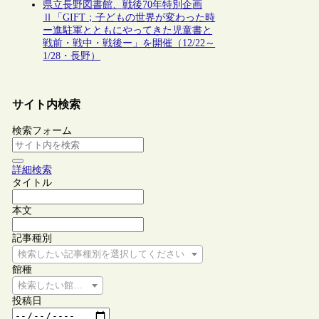
県立長野図書館、戦後70年特別企画
Ⅱ「GIFT；子どもの世界が変わった時
ー進駐軍とともにやってきた児童書と
戦前・戦中・戦後ー」を開催（12/22～
1/28・長野）
サイト内検索
検索フォーム
詳細検索
タイトル
本文
記事種別
検索したい記事種別を選択してください
館種
検索したい館種を選択してください
投稿日