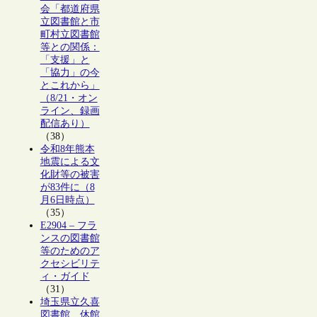
会「都道府県
立図書館と市
町村立図書館
等との関係：
「支援」と
「協力」の今
とこれから」
（8/21・オン
ライン、録画
配信あり）
（38）
令和8年熊本
地震による文
化財等の被害
が83件に（8
月6日時点）
（35）
E2904 – フラ
ンスの図書館
等のためのア
クセシビリテ
ィ・ガイド
（31）
埼玉県立久喜
図書館、休館