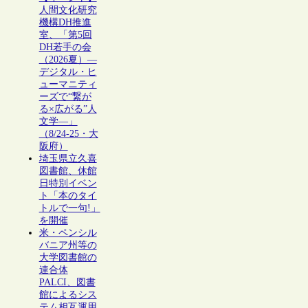
人間文化研究
機構DH推進
室、「第5回
DH若手の会
（2026夏）―
デジタル・ヒ
ューマニティ
ーズで“繋が
る×広がる”人
文学―」
（8/24-25・大
阪府）
埼玉県立久喜
図書館、休館
日特別イベン
ト「本のタイ
トルで一句!」
を開催
米・ペンシル
バニア州等の
大学図書館の
連合体
PALCI、図書
館によるシス
テム相互運用