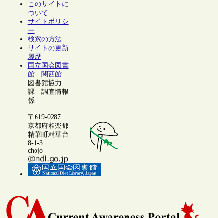
このサイトに
ついて
サイトポリシ
ー
検索の方法
サイトの更新
履歴
国立国会図書
館 関西館
図書館協力
課 調査情報
係
〒619-0287
京都府相楽郡
精華町精華台
8-1-3
chojo