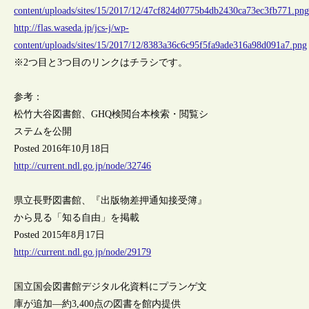
content/uploads/sites/15/2017/12/47cf824d0775b4db2430ca73ec3fb771.pn
http://flas.waseda.jp/jcs-j/wp-
content/uploads/sites/15/2017/12/8383a36c6c95f5fa9ade316a98d091a7.png
※2つ目と3つ目のリンクはチラシです。
参考：
松竹大谷図書館、GHQ検閲台本検索・閲覧シ
ステムを公開
Posted 2016年10月18日
http://current.ndl.go.jp/node/32746
県立長野図書館、『出版物差押通知接受簿』
から見る「知る自由」を掲載
Posted 2015年8月17日
http://current.ndl.go.jp/node/29179
国立国会図書館デジタル化資料にプランゲ文
庫が追加―約3,400点の図書を館内提供