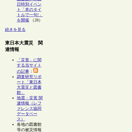
日特別イベン
ト「本のタイ
トルで一句!」
を開催
（28）
続きを見る
東日本大震災 関
連情報
「災害」に関
する当サイト
の記事
：
調査研究リポ
ート「東日本
大震災と図書
館」
地震・災害 関
連情報（レフ
ァレンス協同
データベー
ス）
各地の図書館
等の被災情報