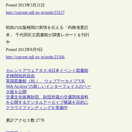
Posted 2013年3月21日
http://current.ndl.go.jp/node/23127
戦前の出版検閲の実情を伝える「内務省委託
本」 千代田区立図書館が調査レポートを刊行
中
Posted 2012年8月9日
http://current.ndl.go.jp/node/21566
カレントアウェアネス-R
日本
イベント
図書館
史
検閲
知的自由
英国図書館（BL）、ウェブアーカイブ“UK
Web Archive”の新しいインターフェイスのベー
タ版を公開
交通文化振興財団、財団所蔵の交通関係資料
を公開するデジタルアーカイブ構築を目的に
クラウドファンディングを実施中
累計アクセス数:
2778