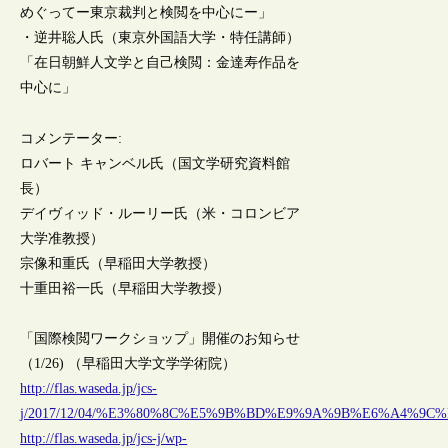
めぐってー東京裁判と検閲を中心にー」
・逆井聡人氏（東京外国語大学・特任講師）
「在日朝鮮人文学と自己検閲：金達寿作品を
中心に」
コメンテーター:
ロバート キャンベル氏（国文学研究資料館
長）
デイヴィッド・ルーリー氏（米・コロンビア
大学准教授）
宗像和重氏（早稲田大学教授）
十重田裕一氏（早稲田大学教授）
「国際検閲ワークショップ」開催のお知らせ
（1/26) （早稲田大学文学学術院）
http://flas.waseda.jp/jcs-
j/2017/12/04/%E3%80%8C%E5%9B%BD%E9%9A%9B%E6%A4%
http://flas.waseda.jp/jcs-j/wp-