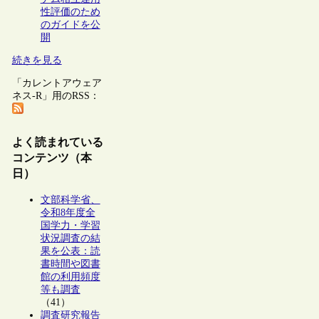
性評価のため
のガイドを公
開
続きを見る
「カレントアウェア
ネス-R」用のRSS：
よく読まれている
コンテンツ（本
日）
文部科学省、
令和8年度全
国学力・学習
状況調査の結
果を公表：読
書時間や図書
館の利用頻度
等も調査
（41）
調査研究報告