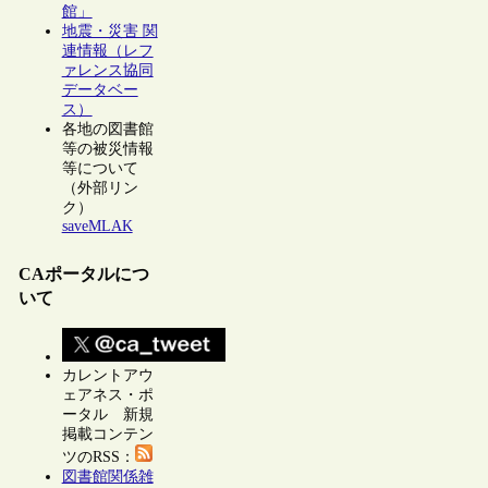
館」
地震・災害 関
連情報（レフ
ァレンス協同
データベー
ス）
各地の図書館
等の被災情報
等について
（外部リン
ク）
saveMLAK
CAポータルにつ
いて
カレントアウ
ェアネス・ポ
ータル 新規
掲載コンテン
ツのRSS：
図書館関係雑