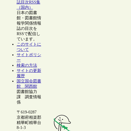
誌目次RSS集
（国内）
日本の図書
館・図書館情
報学関係情報
誌の目次を
RSSで配信し
ています。
このサイトに
ついて
サイトポリシ
ー
検索の方法
サイトの更新
履歴
国立国会図書
館 関西館
図書館協力
課 調査情報
係
〒619-0287
京都府相楽郡
精華町精華台
8-1-3