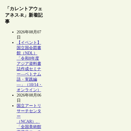
「カレントアウェ
アネス-R」新着記
事
2026年08月07
日
【イベント】
国立国会図書
館（NDL）
「令和8年度
アジア資料書
誌作成セミナ
ー―ベトナム
語・実践編
―」（10/14・
オンライン）
2026年08月06
日
国立アートリ
サーチセンタ
ー
（NCAR）、
「全国美術館