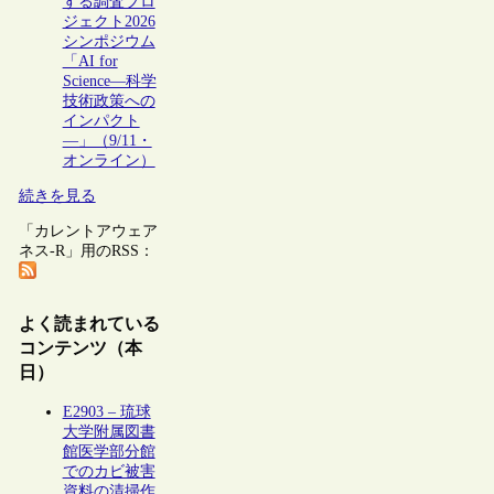
する調査プロ
ジェクト2026
シンポジウム
「AI for
Science―科学
技術政策への
インパクト
―」（9/11・
オンライン）
続きを見る
「カレントアウェア
ネス-R」用のRSS：
よく読まれている
コンテンツ（本
日）
E2903 – 琉球
大学附属図書
館医学部分館
でのカビ被害
資料の清掃作