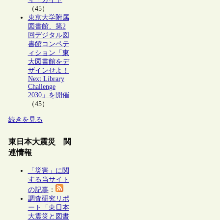
（45）
東京大学附属
図書館、第2
回デジタル図
書館コンペテ
ィション「東
大図書館をデ
ザインせよ！
Next Library
Challenge
2030」を開催
（45）
続きを見る
東日本大震災 関
連情報
「災害」に関
する当サイト
の記事
：
調査研究リポ
ート「東日本
大震災と図書