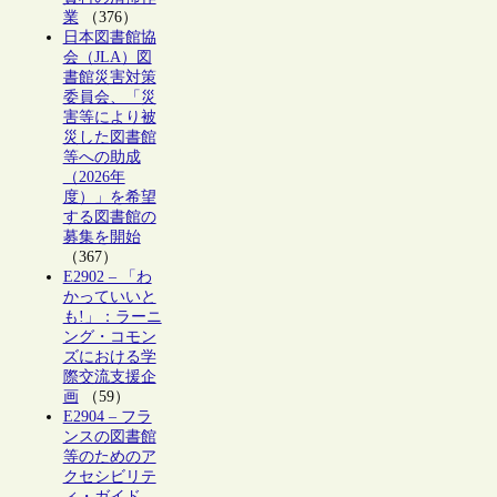
業
（376）
日本図書館協
会（JLA）図
書館災害対策
委員会、「災
害等により被
災した図書館
等への助成
（2026年
度）」を希望
する図書館の
募集を開始
（367）
E2902 – 「わ
かっていいと
も!」：ラーニ
ング・コモン
ズにおける学
際交流支援企
画
（59）
E2904 – フラ
ンスの図書館
等のためのア
クセシビリテ
ィ・ガイド