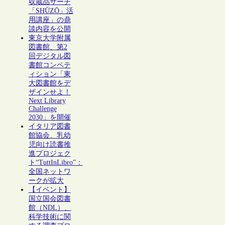
収蔵品サーチ
「SHŪZŌ」活
用講座」の鼎
談内容を公開
東京大学附属
図書館、第2
回デジタル図
書館コンペテ
ィション「東
大図書館をデ
ザインせよ！
Next Library
Challenge
2030」を開催
イタリア図書
館協会、乳幼
児向け読書推
進プロジェク
ト“TuttInLibro”：
全国ネットワ
ークが拡大
【イベント】
国立国会図書
館（NDL）、
科学技術に関