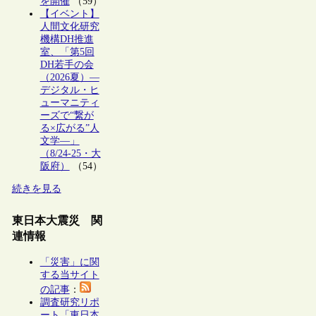
を開催
（59）
【イベント】
人間文化研究
機構DH推進
室、「第5回
DH若手の会
（2026夏）―
デジタル・ヒ
ューマニティ
ーズで“繋が
る×広がる”人
文学―」
（8/24-25・大
阪府）
（54）
続きを見る
東日本大震災 関
連情報
「災害」に関
する当サイト
の記事
：
調査研究リポ
ート「東日本