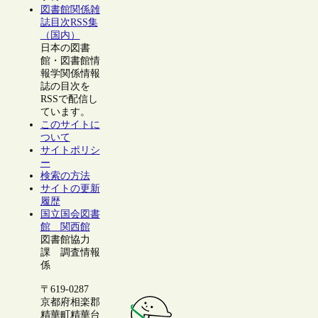
図書館関係雑
誌目次RSS集
（国内）
日本の図書
館・図書館情
報学関係情報
誌の目次を
RSSで配信し
ています。
このサイトに
ついて
サイトポリシ
ー
検索の方法
サイトの更新
履歴
国立国会図書
館 関西館
図書館協力
課 調査情報
係
〒619-0287
京都府相楽郡
精華町精華台