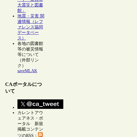
大震災と図書
館」
地震・災害 関
連情報（レフ
ァレンス協同
データベー
ス）
各地の図書館
等の被災情報
等について
（外部リン
ク）
saveMLAK
CAポータルにつ
いて
カレントアウ
ェアネス・ポ
ータル 新規
掲載コンテン
ツのRSS：