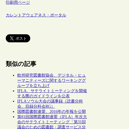
印刷用ページ
カレントアウェアネス・ポータル
類似の記事
欧州研究図書館協会、デジタル・ヒュ
ーマニティーズに関するワーキンググ
ループを立ち上げ
IFLA、サテライトミーティングを開催
する際のガイドラインを公表
IFLAソウル大会の議事録（読書分科
会、目録分科会RG）
国際図書館連盟、2016年の年報を公開
第81回国際図書館連盟（IFLA）年次大
会のサテライトミーティング「第31回
議会のための図書館・調査サービス分