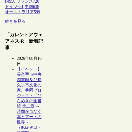
国
950
フランス
720
ドイツ
681
中国
638
オーストラリア
599
続きを見る
「カレントアウェ
アネス-R」新着記
事
2026年08月10
日
【イベント】
長久手市中央
図書館及び長
久手市文化の
家、共同プロ
ジェクト「ひ
らめきの図書
館 第二章 ～
時間がつなぐ
本とアートの
世界～」
（8/22-9/13・