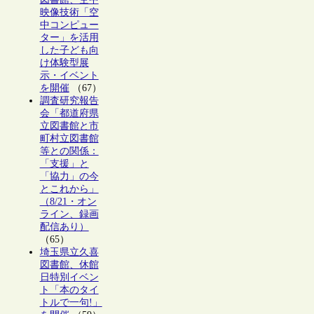
映像技術「空
中コンピュー
ター」を活用
した子ども向
け体験型展
示・イベント
を開催
（67）
調査研究報告
会「都道府県
立図書館と市
町村立図書館
等との関係：
「支援」と
「協力」の今
とこれから」
（8/21・オン
ライン、録画
配信あり）
（65）
埼玉県立久喜
図書館、休館
日特別イベン
ト「本のタイ
トルで一句!」