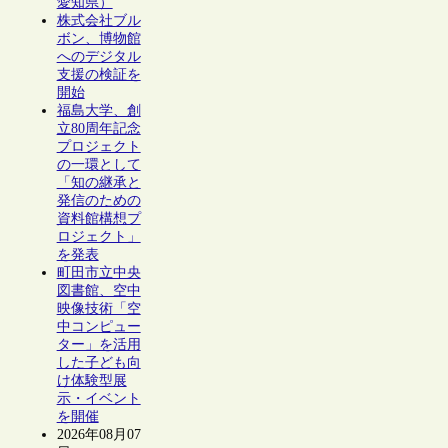
愛知県）
株式会社ブル
ボン、博物館
へのデジタル
支援の検証を
開始
福島大学、創
立80周年記念
プロジェクト
の一環として
「知の継承と
発信のための
資料館構想プ
ロジェクト」
を発表
町田市立中央
図書館、空中
映像技術「空
中コンピュー
ター」を活用
した子ども向
け体験型展
示・イベント
を開催
2026年08月07