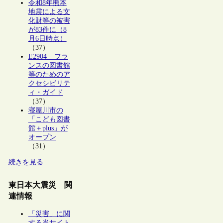
令和8年熊本
地震による文
化財等の被害
が83件に（8
月6日時点）
（37）
E2904 – フラ
ンスの図書館
等のためのア
クセシビリテ
ィ・ガイド
（37）
寝屋川市の
「こども図書
館＋plus」が
オープン
（31）
続きを見る
東日本大震災 関
連情報
「災害」に関
する当サイト