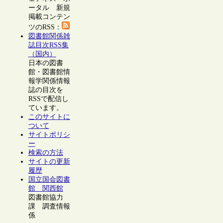
ータル 新規
掲載コンテン
ツのRSS：
図書館関係雑
誌目次RSS集
（国内）
日本の図書
館・図書館情
報学関係情報
誌の目次を
RSSで配信し
ています。
このサイトに
ついて
サイトポリシ
ー
検索の方法
サイトの更新
履歴
国立国会図書
館 関西館
図書館協力
課 調査情報
係