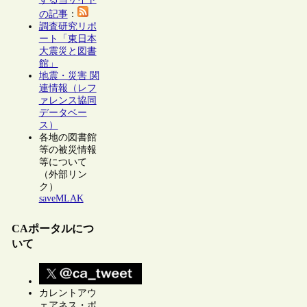
の記事
：
調査研究リポ
ート「東日本
大震災と図書
館」
地震・災害 関
連情報（レフ
ァレンス協同
データベー
ス）
各地の図書館
等の被災情報
等について
（外部リン
ク）
saveMLAK
CAポータルにつ
いて
カレントアウ
ェアネス・ポ