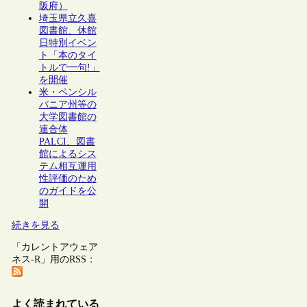
阪府）
埼玉県立久喜
図書館、休館
日特別イベン
ト「本のタイ
トルで一句!」
を開催
米・ペンシル
バニア州等の
大学図書館の
連合体
PALCI、図書
館によるシス
テム相互運用
性評価のため
のガイドを公
開
続きを見る
「カレントアウェア
ネス-R」用のRSS：
よく読まれている