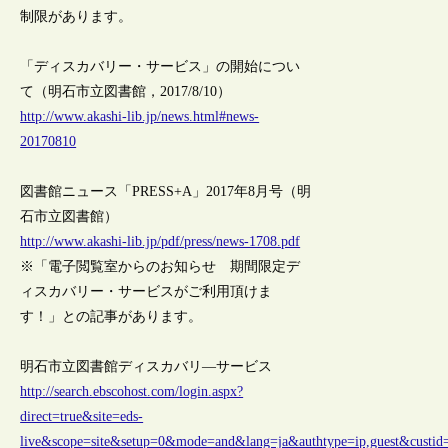
制限があります。
「ディスカバリー・サービス」の開始につい
て（明石市立図書館，2017/8/10）
http://www.akashi-lib.jp/news.html#news-
20170810
図書館ニュース「PRESS+A」2017年8月号（明
石市立図書館）
http://www.akashi-lib.jp/pdf/press/news-1708.pdf
※「電子閲覧室からのお知らせ 期間限定デ
ィスカバリー・サービスがご利用頂けま
す！」との記事があります。
明石市立図書館ディスカバリ―サービス
http://search.ebscohost.com/login.aspx?
direct=true&site=eds-
live&scope=site&setup=0&mode=and&lang=ja&authtype=ip,guest&custi