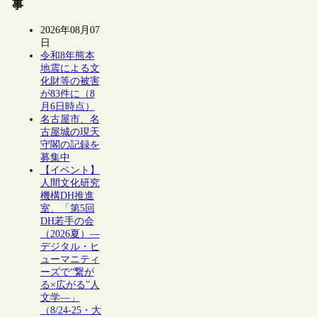
事
2026年08月07
日
令和8年熊本
地震による文
化財等の被害
が83件に（8
月6日時点）
名古屋市、名
古屋城の現天
守閣の記録を
募集中
【イベント】
人間文化研究
機構DH推進
室、「第5回
DH若手の会
（2026夏）―
デジタル・ヒ
ューマニティ
ーズで“繋が
る×広がる”人
文学―」
（8/24-25・大