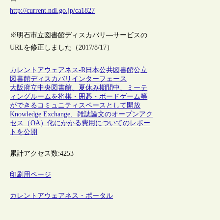
http://current.ndl.go.jp/ca1827
※明石市立図書館ディスカバリ―サービスの
URLを修正しました（2017/8/17）
カレントアウェアネス-R
日本
公共図書館
公立
図書館
ディスカバリインターフェース
大阪府立中央図書館、夏休み期間中、ミーテ
ィングルームを将棋・囲碁・ボードゲーム等
ができるコミュニティスペースとして開放
Knowledge Exchange、雑誌論文のオープンアク
セス（OA）化にかかる費用についてのレポー
トを公開
累計アクセス数:
4253
印刷用ページ
カレントアウェアネス・ポータル