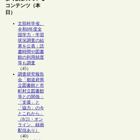
コンテンツ（本
日）
文部科学省、
令和8年度全
国学力・学習
状況調査の結
果を公表：読
書時間や図書
館の利用頻度
等も調査
（45）
調査研究報告
会「都道府県
立図書館と市
町村立図書館
等との関係：
「支援」と
「協力」の今
とこれから」
（8/21・オン
ライン、録画
配信あり）
（40）