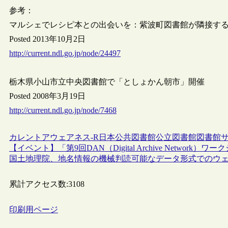
参考：
マルシェでレシピ本との出会いを：紫波町図書館が隣接する
Posted 2013年10月2日
http://current.ndl.go.jp/node/24497
栃木県小山市立中央図書館で「としょかん朝市」開催
Posted 2008年3月19日
http://current.ndl.go.jp/node/7468
カレントアウェアネス-R
日本
公共図書館
公立図書館
図書館
【イベント】「第9回DAN（Digital Archive Network）
国土地理院、地名情報の機械判読可能なデータ形式でのウ
累計アクセス数:
3108
印刷用ページ