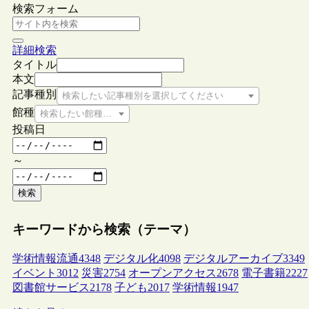
検索フォーム
詳細検索
タイトル
本文
記事種別
検索したい記事種別を選択してください
館種
検索したい館種を選択してください
投稿日
～
検索
キーワードから検索（テーマ）
学術情報流通
4348
デジタル化
4098
デジタルアーカイブ
3349
イベント
3012
災害
2754
オープンアクセス
2678
電子書籍
2227
図書館サービス
2178
子ども
2017
学術情報
1947