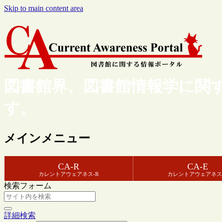
Skip to main content area
図書館界、図書館情報学に関
す。
メインメニュー
CA-R
CA-E
カレントアウェアネス-R
カレントアウェアネス
検索フォーム
詳細検索