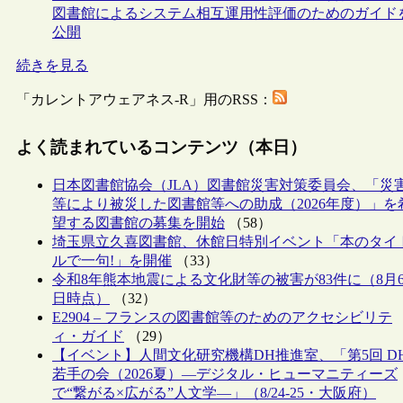
図書館によるシステム相互運用性評価のためのガイド
公開
続きを見る
「カレントアウェアネス-R」用のRSS：
よく読まれているコンテンツ（本日）
日本図書館協会（JLA）図書館災害対策委員会、「災
等により被災した図書館等への助成（2026年度）」を
望する図書館の募集を開始
（58）
埼玉県立久喜図書館、休館日特別イベント「本のタイ
ルで一句!」を開催
（33）
令和8年熊本地震による文化財等の被害が83件に（8月
日時点）
（32）
E2904 – フランスの図書館等のためのアクセシビリテ
ィ・ガイド
（29）
【イベント】人間文化研究機構DH推進室、「第5回 D
若手の会（2026夏）―デジタル・ヒューマニティーズ
で“繋がる×広がる”人文学―」（8/24-25・大阪府）