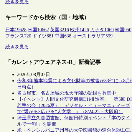
続きを見る
キーワードから検索（国・地域）
日本
19628
米国
10662
英国
3216
欧州
1426
カナダ
1069
韓国
950
フランス
720
ドイツ
681
中国
638
オーストラリア
599
続きを見る
「カレントアウェアネス-R」新着記事
2026年08月07日
令和8年熊本地震による文化財等の被害が83件に（8月
日時点）
名古屋市、名古屋城の現天守閣の記録を募集中
【イベント】人間文化研究機構DH推進室、「第5回 D
若手の会（2026夏）―デジタル・ヒューマニティーズ
で“繋がる×広がる”人文学―」（8/24-25・大阪府）
埼玉県立久喜図書館、休館日特別イベント「本のタイ
ルで一句!」を開催
米・ペンシルバニア州等の大学図書館の連合体PALCI