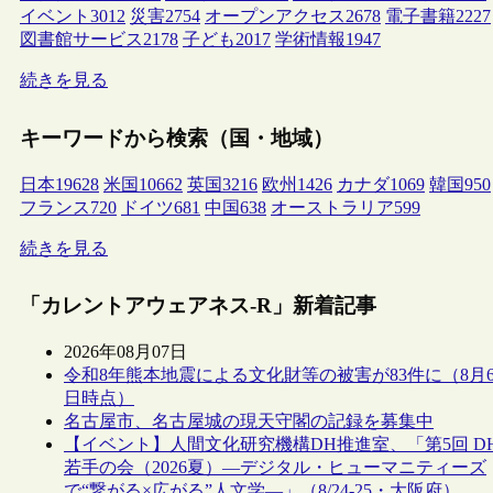
イベント
3012
災害
2754
オープンアクセス
2678
電子書籍
2227
図書館サービス
2178
子ども
2017
学術情報
1947
続きを見る
キーワードから検索（国・地域）
日本
19628
米国
10662
英国
3216
欧州
1426
カナダ
1069
韓国
950
フランス
720
ドイツ
681
中国
638
オーストラリア
599
続きを見る
「カレントアウェアネス-R」新着記事
2026年08月07日
令和8年熊本地震による文化財等の被害が83件に（8月
日時点）
名古屋市、名古屋城の現天守閣の記録を募集中
【イベント】人間文化研究機構DH推進室、「第5回 D
若手の会（2026夏）―デジタル・ヒューマニティーズ
で“繋がる×広がる”人文学―」（8/24-25・大阪府）