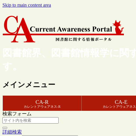
Skip to main content area
図書館界、図書館情報学に関
す。
メインメニュー
CA-R
CA-E
カレントアウェアネス-R
カレントアウェアネス
検索フォーム
詳細検索