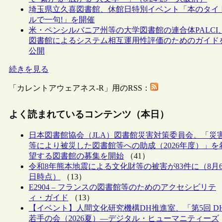
埼玉県立久喜図書館、休館日特別イベント「本のタイ
ルで一句!」を開催
米・ペンシルバニア州等の大学図書館の連合体PALCI
図書館によるシステム相互運用性評価のためのガイド
公開
続きを見る
「カレントアウェアネス-R」用のRSS：
よく読まれているコンテンツ（本日）
日本図書館協会（JLA）図書館災害対策委員会、「災
等により被災した図書館等への助成（2026年度）」を
望する図書館の募集を開始
（41）
令和8年熊本地震による文化財等の被害が83件に（8月
日時点）
（13）
E2904 – フランスの図書館等のためのアクセシビリテ
ィ・ガイド
（13）
【イベント】人間文化研究機構DH推進室、「第5回 D
若手の会（2026夏）―デジタル・ヒューマニティーズ