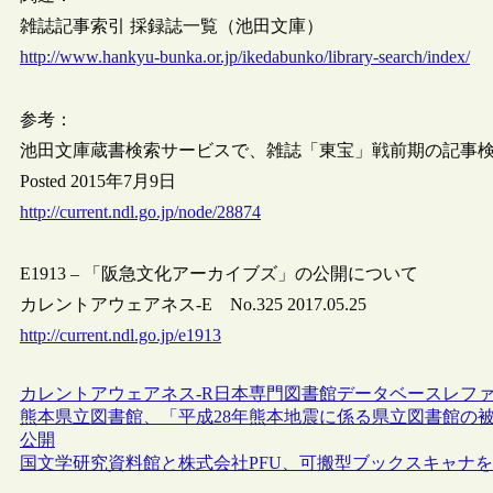
雑誌記事索引 採録誌一覧（池田文庫）
http://www.hankyu-bunka.or.jp/ikedabunko/library-search/index/
参考：
池田文庫蔵書検索サービスで、雑誌「東宝」戦前期の記事
Posted 2015年7月9日
http://current.ndl.go.jp/node/28874
E1913 – 「阪急文化アーカイブズ」の公開について
カレントアウェアネス-E No.325 2017.05.25
http://current.ndl.go.jp/e1913
カレントアウェアネス-R
日本
専門図書館
データベース
レフ
熊本県立図書館、「平成28年熊本地震に係る県立図書館の
公開
国文学研究資料館と株式会社PFU、可搬型ブックスキャナ