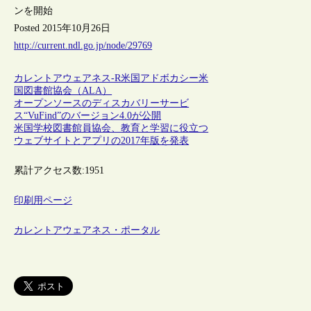
ンを開始
Posted 2015年10月26日
http://current.ndl.go.jp/node/29769
カレントアウェアネス-R
米国
アドボカシー
米
国図書館協会（ALA）
オープンソースのディスカバリーサービ
ス“VuFind”のバージョン4.0が公開
米国学校図書館員協会、教育と学習に役立つ
ウェブサイトとアプリの2017年版を発表
累計アクセス数:
1951
印刷用ページ
カレントアウェアネス・ポータル