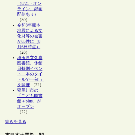
（8/21・オン
ライン、録画
配信あり）
（30）
令和8年熊本
地震による文
化財等の被害
が83件に（8
月6日時点）
（28）
埼玉県立久喜
図書館、休館
日特別イベン
ト「本のタイ
トルで一句!」
を開催
（22）
寝屋川市の
「こども図書
館＋plus」が
オープン
（22）
続きを見る