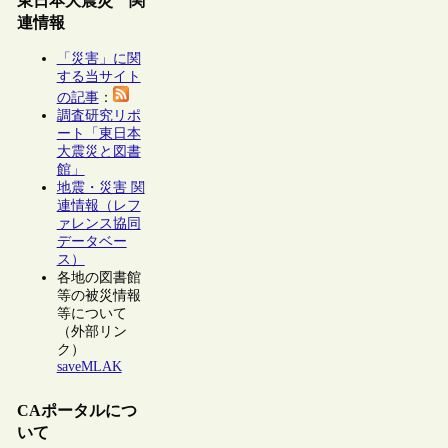
東日本大震災 関
連情報
「災害」に関
する当サイト
の記事
：
調査研究リポ
ート「東日本
大震災と図書
館」
地震・災害 関
連情報（レフ
ァレンス協同
データベー
ス）
各地の図書館
等の被災情報
等について
（外部リン
ク）
saveMLAK
CAポータルにつ
いて