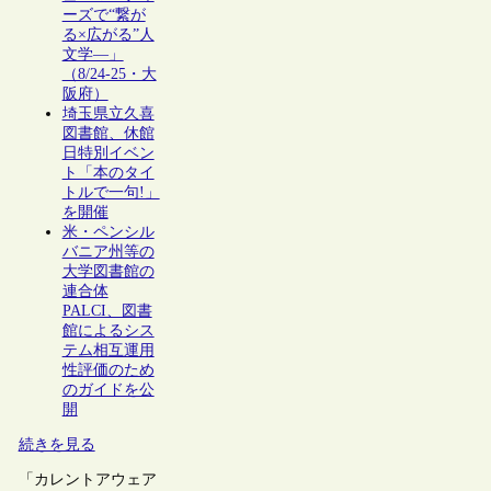
ーズで“繋が
る×広がる”人
文学―」
（8/24-25・大
阪府）
埼玉県立久喜
図書館、休館
日特別イベン
ト「本のタイ
トルで一句!」
を開催
米・ペンシル
バニア州等の
大学図書館の
連合体
PALCI、図書
館によるシス
テム相互運用
性評価のため
のガイドを公
開
続きを見る
「カレントアウェア