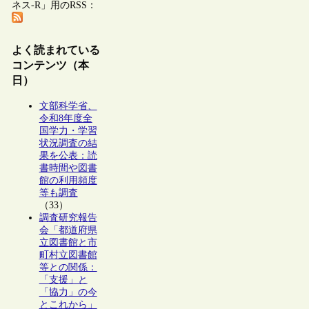
ネス-R」用のRSS：
よく読まれている
コンテンツ（本
日）
文部科学省、
令和8年度全
国学力・学習
状況調査の結
果を公表：読
書時間や図書
館の利用頻度
等も調査
（33）
調査研究報告
会「都道府県
立図書館と市
町村立図書館
等との関係：
「支援」と
「協力」の今
とこれから」