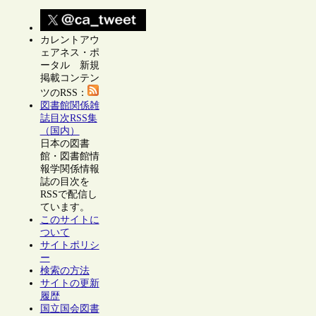
カレントアウ
ェアネス・ポ
ータル 新規
掲載コンテン
ツのRSS：
図書館関係雑
誌目次RSS集
（国内）
日本の図書
館・図書館情
報学関係情報
誌の目次を
RSSで配信し
ています。
このサイトに
ついて
サイトポリシ
ー
検索の方法
サイトの更新
履歴
国立国会図書