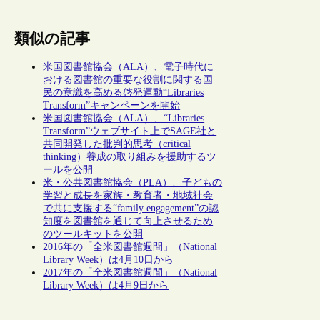
類似の記事
米国図書館協会（ALA）、電子時代に
おける図書館の重要な役割に関する国
民の意識を高める啓発運動“Libraries
Transform”キャンペーンを開始
米国図書館協会（ALA）、“Libraries
Transform”ウェブサイト上でSAGE社と
共同開発した批判的思考（critical
thinking）養成の取り組みを援助するツ
ールを公開
米・公共図書館協会（PLA）、子どもの
学習と成長を家族・教育者・地域社会
で共に支援する“family engagement”の認
知度を図書館を通じて向上させるため
のツールキットを公開
2016年の「全米図書館週間」（National
Library Week）は4月10日から
2017年の「全米図書館週間」（National
Library Week）は4月9日から