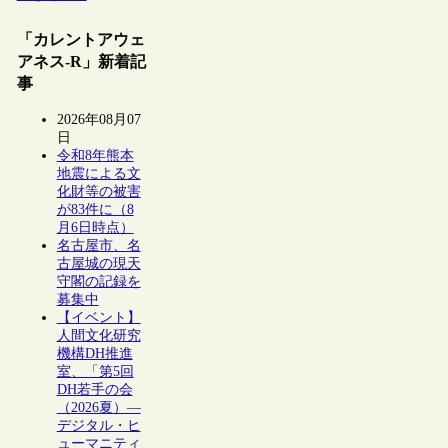
「カレントアウェ
アネス-R」新着記
事
2026年08月07
日
令和8年熊本
地震による文
化財等の被害
が83件に（8
月6日時点）
名古屋市、名
古屋城の現天
守閣の記録を
募集中
【イベント】
人間文化研究
機構DH推進
室、「第5回
DH若手の会
（2026夏）―
デジタル・ヒ
ューマニティ