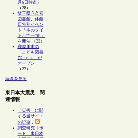
月6日時点）
（28）
埼玉県立久喜
図書館、休館
日特別イベン
ト「本のタイ
トルで一句!」
を開催
（22）
寝屋川市の
「こども図書
館＋plus」が
オープン
（22）
続きを見る
東日本大震災 関
連情報
「災害」に関
する当サイト
の記事
：
調査研究リポ
ート「東日本