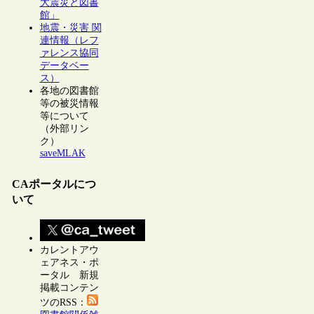
大震災と図書
館」
地震・災害 関
連情報（レフ
ァレンス協同
データベー
ス）
各地の図書館
等の被災情報
等について
（外部リン
ク）
saveMLAK
CAポータルにつ
いて
カレントアウ
ェアネス・ポ
ータル 新規
掲載コンテン
ツのRSS：