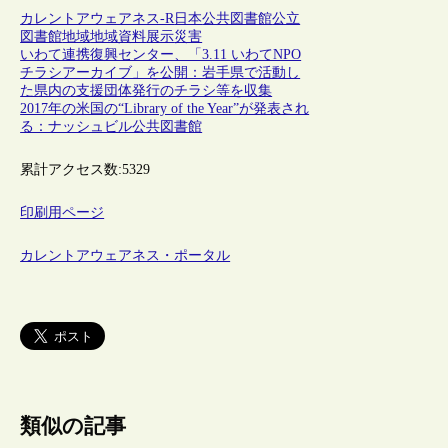
カレントアウェアネス-R
日本
公共図書館
公立
図書館
地域
地域資料
展示
災害
いわて連携復興センター、「3.11 いわてNPO
チラシアーカイブ」を公開：岩手県で活動し
た県内の支援団体発行のチラシ等を収集
2017年の米国の“Library of the Year”が発表され
る：ナッシュビル公共図書館
累計アクセス数:
5329
印刷用ページ
カレントアウェアネス・ポータル
類似の記事