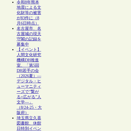
令和8年熊本
地震による文
化財等の被害
が83件に（8
月6日時点）
名古屋市、名
古屋城の現天
守閣の記録を
募集中
【イベント】
人間文化研究
機構DH推進
室、「第5回
DH若手の会
（2026夏）―
デジタル・ヒ
ューマニティ
ーズで“繋が
る×広がる”人
文学―」
（8/24-25・大
阪府）
埼玉県立久喜
図書館、休館
日特別イベン