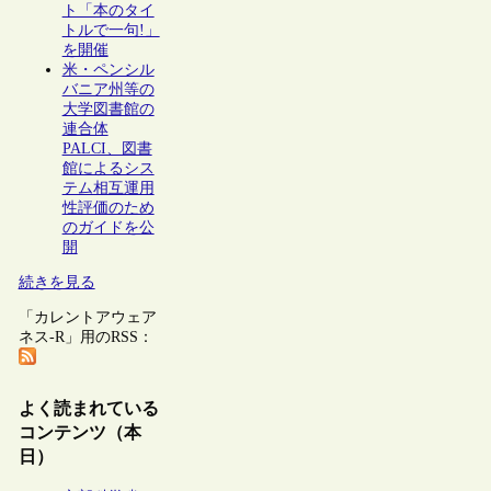
ト「本のタイ
トルで一句!」
を開催
米・ペンシル
バニア州等の
大学図書館の
連合体
PALCI、図書
館によるシス
テム相互運用
性評価のため
のガイドを公
開
続きを見る
「カレントアウェア
ネス-R」用のRSS：
よく読まれている
コンテンツ（本
日）