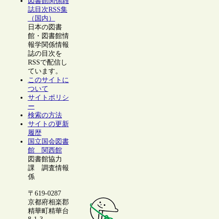
図書館関係雑
誌目次RSS集
（国内）
日本の図書
館・図書館情
報学関係情報
誌の目次を
RSSで配信し
ています。
このサイトに
ついて
サイトポリシ
ー
検索の方法
サイトの更新
履歴
国立国会図書
館 関西館
図書館協力
課 調査情報
係
〒619-0287
京都府相楽郡
精華町精華台