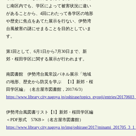
じ南区内でも、学区によって被害状況に違い
があることから、4回にわたって各学区の地形
や歴史に焦点をあてた展示を行ない、伊勢湾
台風被害の謎にせまることを目的としていま
す。
第1回として、6月1日から7月30日まで、新
郊・桜田学区に関する展示が行われます。
南図書館 伊勢湾台風常設パネル展示「地域
の地形、歴史から防災を学ぶ 【1】新郊・桜
田学区編」（名古屋市図書館，2017/6/3）
https://www.library.city.nagoya.jp/oshirase/topics_gyouji/entries/20170603
伊勢湾台風図書リスト【1】新郊・桜田学区編
＜PDF形式 57KB＞（名古屋市図書館）
https://www.library.city.nagoya.jp/img/oshirase/2017/minami_201705_3_1