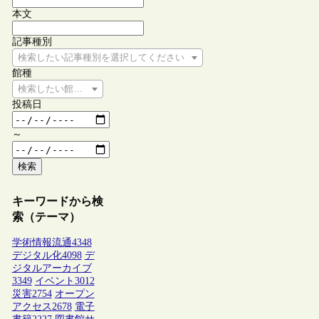
本文
記事種別
検索したい記事種別を選択してください
館種
検索したい館種を選択してください
投稿日
～
検索
キーワードから検
索（テーマ）
学術情報流通
4348
デジタル化
4098
デ
ジタルアーカイブ
3349
イベント
3012
災害
2754
オープン
アクセス
2678
電子