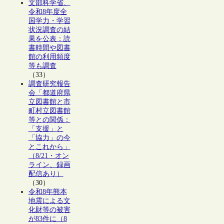
文部科学省、
令和8年度全
国学力・学習
状況調査の結
果を公表：読
書時間や図書
館の利用頻度
等も調査
（33）
調査研究報告
会「都道府県
立図書館と市
町村立図書館
等との関係：
「支援」と
「協力」の今
とこれから」
（8/21・オン
ライン、録画
配信あり）
（30）
令和8年熊本
地震による文
化財等の被害
が83件に（8