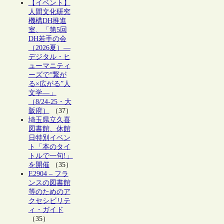
【イベント】
人間文化研究
機構DH推進
室、「第5回
DH若手の会
（2026夏）―
デジタル・ヒ
ューマニティ
ーズで“繋が
る×広がる”人
文学―」
（8/24-25・大
阪府）
（37）
埼玉県立久喜
図書館、休館
日特別イベン
ト「本のタイ
トルで一句!」
を開催
（35）
E2904 – フラ
ンスの図書館
等のためのア
クセシビリテ
ィ・ガイド
（35）