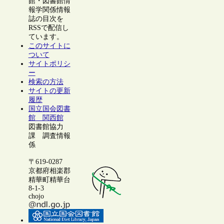
館・図書館情
報学関係情報
誌の目次を
RSSで配信し
ています。
このサイトに
ついて
サイトポリシ
ー
検索の方法
サイトの更新
履歴
国立国会図書
館 関西館
図書館協力
課 調査情報
係
〒619-0287
京都府相楽郡
精華町精華台
8-1-3
chojo