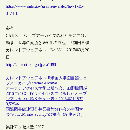
https://www.imls.gov/grants/awarded/lg-71-15-
0174-15
参考：
CA1893 – ウェブアーカイブの利活用に向けた
動き―世界の潮流とWARPの取組― / 前田直俊
カレントアウェアネス No.331 2017年3月20
日
http://current.ndl.go.jp/ca1893
カレントアウェアネス-R
米国
大学図書館
ウェ
ブアーカイブ
Internet Archive
オープンアクセス学術出版協会、加盟機関が
2016年にCC BYライセンスで出版したオープ
ンアクセスの論文数を公表：2016年は18万
9,529本
国際図書館連盟公共図書館分科会の中間大
会“STEAM into Sydney”の報告（記事紹介）
累計アクセス数:
2367