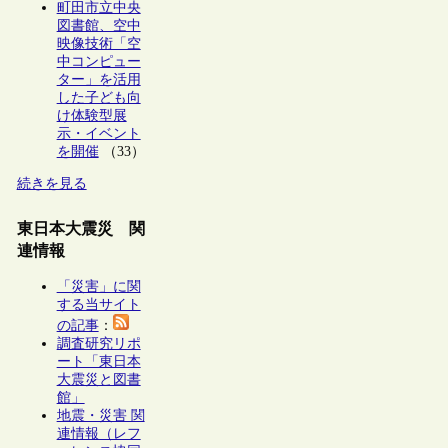
町田市立中央
図書館、空中
映像技術「空
中コンピュー
ター」を活用
した子ども向
け体験型展
示・イベント
を開催
（33）
続きを見る
東日本大震災 関
連情報
「災害」に関
する当サイト
の記事
：
調査研究リポ
ート「東日本
大震災と図書
館」
地震・災害 関
連情報（レフ