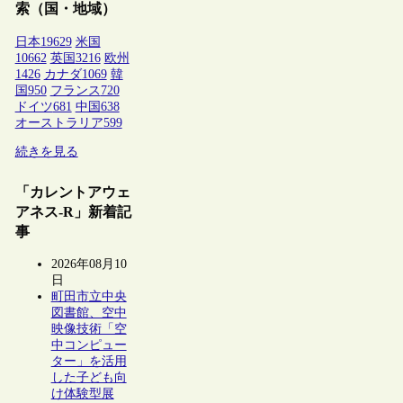
索（国・地域）
日本
19629
米国
10662
英国
3216
欧州
1426
カナダ
1069
韓
国
950
フランス
720
ドイツ
681
中国
638
オーストラリア
599
続きを見る
「カレントアウェ
アネス-R」新着記
事
2026年08月10
日
町田市立中央
図書館、空中
映像技術「空
中コンピュー
ター」を活用
した子ども向
け体験型展