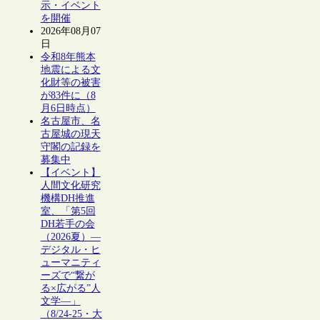
示・イベント
を開催
2026年08月07
日
令和8年熊本
地震による文
化財等の被害
が83件に（8
月6日時点）
名古屋市、名
古屋城の現天
守閣の記録を
募集中
【イベント】
人間文化研究
機構DH推進
室、「第5回
DH若手の会
（2026夏）―
デジタル・ヒ
ューマニティ
ーズで“繋が
る×広がる”人
文学―」
（8/24-25・大