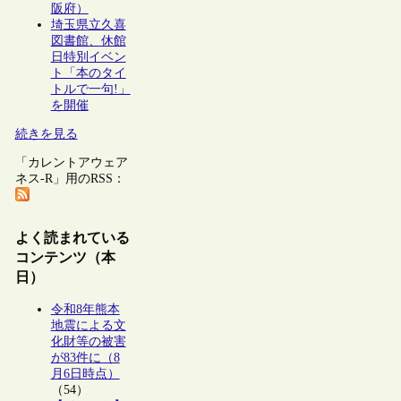
阪府）
埼玉県立久喜
図書館、休館
日特別イベン
ト「本のタイ
トルで一句!」
を開催
続きを見る
「カレントアウェア
ネス-R」用のRSS：
よく読まれている
コンテンツ（本
日）
令和8年熊本
地震による文
化財等の被害
が83件に（8
月6日時点）
（54）