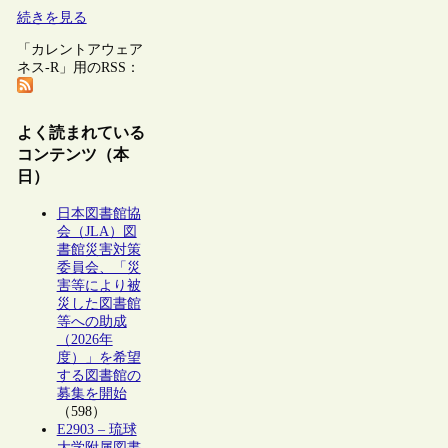
続きを見る
「カレントアウェア
ネス-R」用のRSS：
よく読まれている
コンテンツ（本
日）
日本図書館協
会（JLA）図
書館災害対策
委員会、「災
害等により被
災した図書館
等への助成
（2026年
度）」を希望
する図書館の
募集を開始
（598）
E2903 – 琉球
大学附属図書