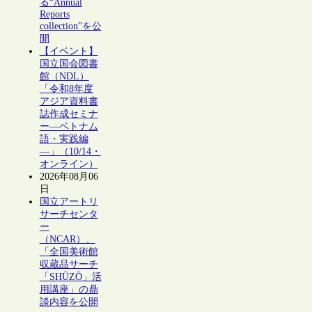
る“Annual
Reports
collection”を公
開
【イベント】
国立国会図書
館（NDL）
「令和8年度
アジア資料書
誌作成セミナ
ー―ベトナム
語・実践編
―」（10/14・
オンライン）
2026年08月06
日
国立アートリ
サーチセンタ
ー
（NCAR）、
「全国美術館
収蔵品サーチ
「SHŪZŌ」活
用講座」の鼎
談内容を公開