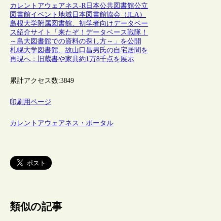
カレントアウェアネス-R
日本
公共図書館
公立
図書館
イベント
地域
日本図書館協会（JLA）
島根大学附属図書館、初学者向けデータベー
ス紹介サイト「来たぞ！データベース戦隊！
～島大図書館での資料の探し方～」を公開
札幌大学図書館、故山口昌男氏の自宅居間を
再現へ：旧蔵書や家具約1万8千点を展示
累計アクセス数:
3849
印刷用ページ
カレントアウェアネス・ポータル
類似の記事