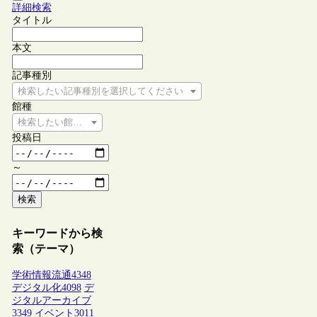
詳細検索
タイトル
本文
記事種別
検索したい記事種別を選択してください
館種
検索したい館種を選択してください
投稿日
～
検索
キーワードから検
索（テーマ）
学術情報流通
4348
デジタル化
4098
デ
ジタルアーカイブ
3349
イベント
3011