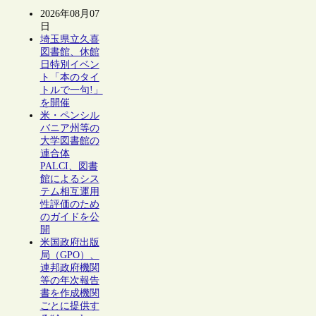
2026年08月07
日
埼玉県立久喜
図書館、休館
日特別イベン
ト「本のタイ
トルで一句!」
を開催
米・ペンシル
バニア州等の
大学図書館の
連合体
PALCI、図書
館によるシス
テム相互運用
性評価のため
のガイドを公
開
米国政府出版
局（GPO）、
連邦政府機関
等の年次報告
書を作成機関
ごとに提供す