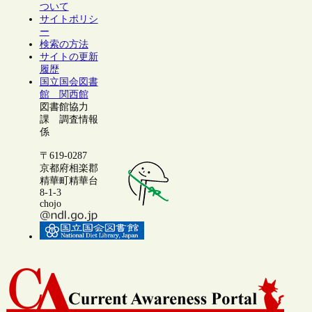
ついて
サイトポリシ
ー
検索の方法
サイトの更新
履歴
国立国会図書
館 関西館
図書館協力
課 調査情報
係
〒619-0287
京都府相楽郡
精華町精華台
8-1-3
chojo