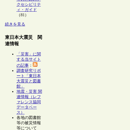
クセシビリテ
ィ・ガイド
（81）
続きを見る
東日本大震災 関
連情報
「災害」に関
する当サイト
の記事
：
調査研究リポ
ート「東日本
大震災と図書
館」
地震・災害 関
連情報（レフ
ァレンス協同
データベー
ス）
各地の図書館
等の被災情報
等について