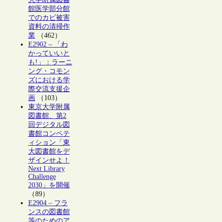
館医学部分館
でのカビ被害
資料の清掃作
業
（462）
E2902 – 「わ
かっていいと
も!」：ラーニ
ング・コモン
ズにおける学
際交流支援企
画
（103）
東京大学附属
図書館、第2
回デジタル図
書館コンペテ
ィション「東
大図書館をデ
ザインせよ！
Next Library
Challenge
2030」を開催
（89）
E2904 – フラ
ンスの図書館
等のためのア