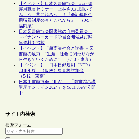
【イベント】日本図書館協会、非正規
雇用職員セミナー「上林さんに聞いて
みよう！共に語ろう！！『会計年度任
用職員制度の今とこれから』」（9/9・
福岡県）
日本図書館協会図書館の自由委員会、
マイナンバーカード学習会開催及び関
連資料を掲載
【イベント】「超高齢社会と読書 －図
書館の底力－“生涯、社会に関わりなが
ら生きていくために”」（6/10・東京）
【イベント】「日本目録規則（NCR）
2018年版」（仮称）東京検討集会
（5/12・東京）
日本図書館協会（JLA）、「図書館基礎
講座オンライン2024」をYouTubeで公開
中
サイト内検索
検索フォーム