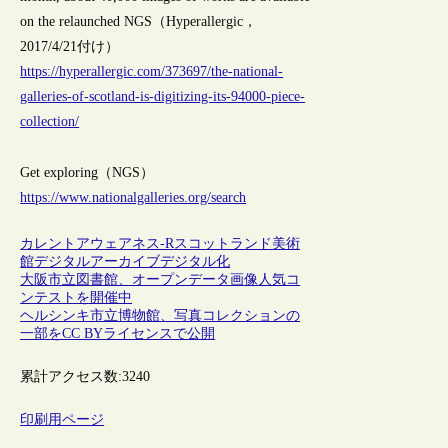
on the relaunched NGS（Hyperallergic，
2017/4/21付け）
https://hyperallergic.com/373697/the-national-
galleries-of-scotland-is-digitizing-its-94000-piece-
collection/
Get exploring（NGS）
https://www.nationalgalleries.org/search
カレントアウェアネス-R
スコットランド
美術
館
デジタルアーカイブ
デジタル化
大阪市立図書館、オープンデータ画像人気コ
ンテストを開催中
ヘルシンキ市立博物館、写真コレクションの
一部をCC BYライセンスで公開
累計アクセス数:
3240
印刷用ページ