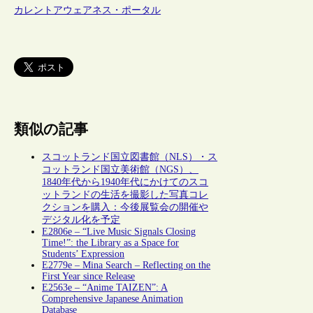
カレントアウェアネス・ポータル
類似の記事
スコットランド国立図書館（NLS）・ス
コットランド国立美術館（NGS）、
1840年代から1940年代にかけてのスコ
ットランドの生活を撮影した写真コレ
クションを購入：今後展覧会の開催や
デジタル化を予定
E2806e – “Live Music Signals Closing
Time!”: the Library as a Space for
Students’ Expression
E2779e – Mina Search – Reflecting on the
First Year since Release
E2563e – “Anime TAIZEN”: A
Comprehensive Japanese Animation
Database