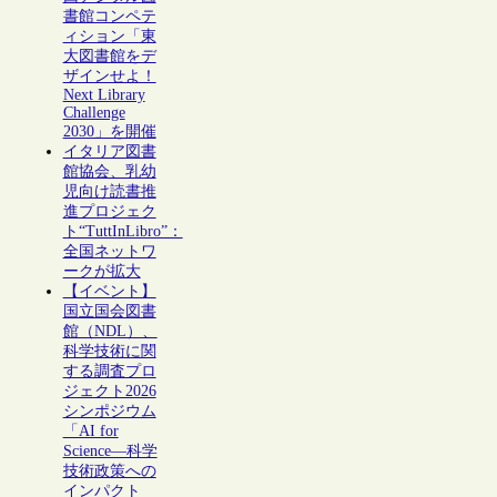
書館コンペテ
ィション「東
大図書館をデ
ザインせよ！
Next Library
Challenge
2030」を開催
イタリア図書
館協会、乳幼
児向け読書推
進プロジェク
ト“TuttInLibro”：
全国ネットワ
ークが拡大
【イベント】
国立国会図書
館（NDL）、
科学技術に関
する調査プロ
ジェクト2026
シンポジウム
「AI for
Science―科学
技術政策への
インパクト