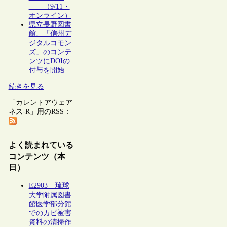
―」（9/11・
オンライン）
県立長野図書
館、「信州デ
ジタルコモン
ズ」のコンテ
ンツにDOIの
付与を開始
続きを見る
「カレントアウェア
ネス-R」用のRSS：
よく読まれている
コンテンツ（本
日）
E2903 – 琉球
大学附属図書
館医学部分館
でのカビ被害
資料の清掃作