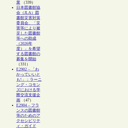
業
（339）
日本図書館協
会（JLA）図
書館災害対策
委員会、「災
害等により被
災した図書館
等への助成
（2026年
度）」を希望
する図書館の
募集を開始
（331）
E2902 – 「わ
かっていいと
も!」：ラーニ
ング・コモン
ズにおける学
際交流支援企
画
（47）
E2904 – フラ
ンスの図書館
等のためのア
クセシビリテ
ィ・ガイド