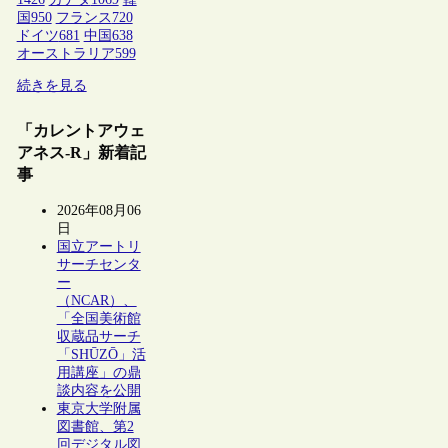
国
950
フランス
720
ドイツ
681
中国
638
オーストラリア
599
続きを見る
「カレントアウェ
アネス-R」新着記
事
2026年08月06
日
国立アートリ
サーチセンタ
ー
（NCAR）、
「全国美術館
収蔵品サーチ
「SHŪZŌ」活
用講座」の鼎
談内容を公開
東京大学附属
図書館、第2
回デジタル図