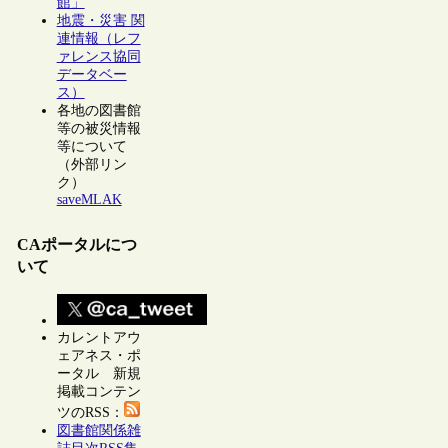
館」
地震・災害 関
連情報（レフ
ァレンス協同
データベー
ス）
各地の図書館
等の被災情報
等について
（外部リン
ク）
saveMLAK
CAポータルにつ
いて
カレントアウ
ェアネス・ポ
ータル 新規
掲載コンテン
ツのRSS：
図書館関係雑