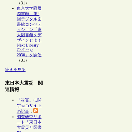
（31）
東京大学附属
図書館、第2
回デジタル図
書館コンペテ
ィション「東
大図書館をデ
ザインせよ！
Next Library
Challenge
2030」を開催
（31）
続きを見る
東日本大震災 関
連情報
「災害」に関
する当サイト
の記事
：
調査研究リポ
ート「東日本
大震災と図書