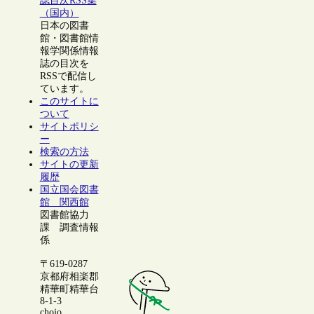
誌目次RSS集
（国内）
日本の図書
館・図書館情
報学関係情報
誌の目次を
RSSで配信し
ています。
このサイトに
ついて
サイトポリシ
ー
検索の方法
サイトの更新
履歴
国立国会図書
館 関西館
図書館協力
課 調査情報
係
〒619-0287
京都府相楽郡
精華町精華台
8-1-3
chojo