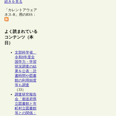
続きを見る
「カレントアウェア
ネス-R」用のRSS：
よく読まれている
コンテンツ（本
日）
文部科学省、
令和8年度全
国学力・学習
状況調査の結
果を公表：読
書時間や図書
館の利用頻度
等も調査
（33）
調査研究報告
会「都道府県
立図書館と市
町村立図書館
等との関係：