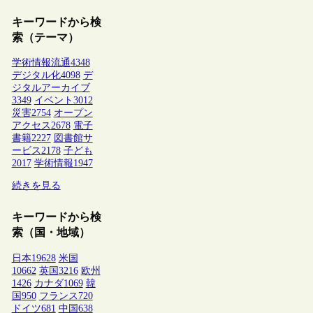
キーワードから検
索（テーマ）
学術情報流通
4348
デジタル化
4098
デ
ジタルアーカイブ
3349
イベント
3012
災害
2754
オープン
アクセス
2678
電子
書籍
2227
図書館サ
ービス
2178
子ども
2017
学術情報
1947
続きを見る
キーワードから検
索（国・地域）
日本
19628
米国
10662
英国
3216
欧州
1426
カナダ
1069
韓
国
950
フランス
720
ドイツ
681
中国
638