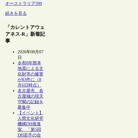
オーストラリア
599
続きを見る
「カレントアウェ
アネス-R」新着記
事
2026年08月07
日
令和8年熊本
地震による文
化財等の被害
が83件に（8
月6日時点）
名古屋市、名
古屋城の現天
守閣の記録を
募集中
【イベント】
人間文化研究
機構DH推進
室、「第5回
DH若手の会