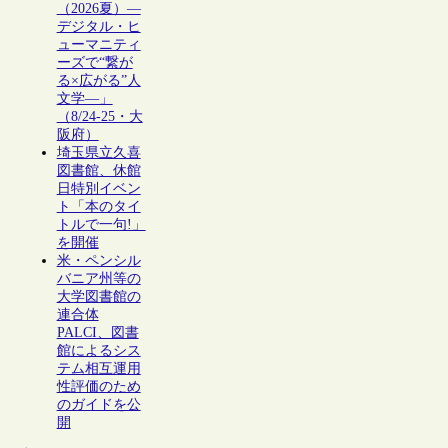
（2026夏）―
デジタル・ヒ
ューマニティ
ーズで“繋が
る×広がる”人
文学―」
（8/24-25・大
阪府）
埼玉県立久喜
図書館、休館
日特別イベン
ト「本のタイ
トルで一句!」
を開催
米・ペンシル
バニア州等の
大学図書館の
連合体
PALCI、図書
館によるシス
テム相互運用
性評価のため
のガイドを公
開