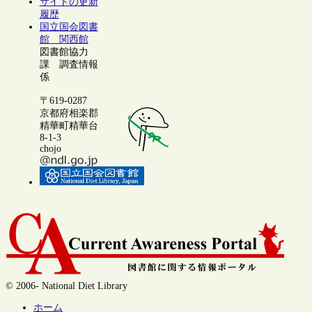
サイトの更新
履歴
国立国会図書
館 関西館
図書館協力
課 調査情報
係
〒619-0287
京都府相楽郡
精華町精華台
8-1-3
chojo
© 2006- National Diet Library
ホーム