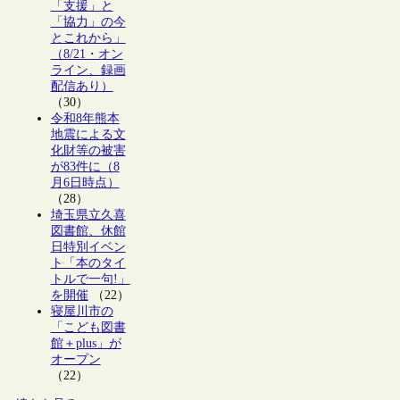
「支援」と
「協力」の今
とこれから」
（8/21・オン
ライン、録画
配信あり）
（30）
令和8年熊本
地震による文
化財等の被害
が83件に（8
月6日時点）
（28）
埼玉県立久喜
図書館、休館
日特別イベン
ト「本のタイ
トルで一句!」
を開催
（22）
寝屋川市の
「こども図書
館＋plus」が
オープン
（22）