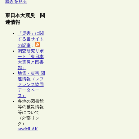
続きを見る
東日本大震災 関
連情報
「災害」に関
する当サイト
の記事
：
調査研究リポ
ート「東日本
大震災と図書
館」
地震・災害 関
連情報（レフ
ァレンス協同
データベー
ス）
各地の図書館
等の被災情報
等について
（外部リン
ク）
saveMLAK