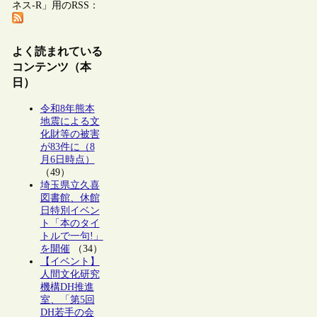
ネス-R」用のRSS：
よく読まれている
コンテンツ（本
日）
令和8年熊本
地震による文
化財等の被害
が83件に（8
月6日時点）
（49）
埼玉県立久喜
図書館、休館
日特別イベン
ト「本のタイ
トルで一句!」
を開催
（34）
【イベント】
人間文化研究
機構DH推進
室、「第5回
DH若手の会