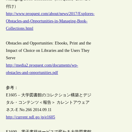
付け）
http://www.proquest.com/about/news/2017/Explores-
Obstacles-and-Opportunities-in-Managing-Book-
Collections.html
Obstacles and Opportunities: Ebooks, Print and the
Impact of Choice on Libraries and the Users They
Serve
http://media2.proquest.com/documents/wp-
obstacles-and-opportunities.pdf
参考：
E1605 – 大学図書館のコレクション構築とデジ
タル・コンテンツ＜報告＞ カレントアウェア
ネス-E No.266 2014.09.11
http://current.ndl.go.jp/e1605
E1600 – 電子書籍サービスで変わる大学図書館