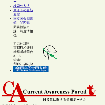
ー
検索の方法
サイトの更新
履歴
国立国会図書
館 関西館
図書館協力
課 調査情報
係
〒619-0287
京都府相楽郡
精華町精華台
8-1-3
chojo