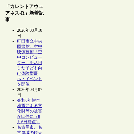
「カレントアウェ
アネス-R」新着記
事
2026年08月10
日
町田市立中央
図書館、空中
映像技術「空
中コンピュー
ター」を活用
した子ども向
け体験型展
示・イベント
を開催
2026年08月07
日
令和8年熊本
地震による文
化財等の被害
が83件に（8
月6日時点）
名古屋市、名
古屋城の現天