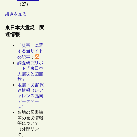
（27）
続きを見る
東日本大震災 関
連情報
「災害」に関
する当サイト
の記事
：
調査研究リポ
ート「東日本
大震災と図書
館」
地震・災害 関
連情報（レフ
ァレンス協同
データベー
ス）
各地の図書館
等の被災情報
等について
（外部リン
ク）