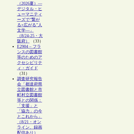
（2026夏）―
デジタル・ヒ
ューマニティ
ーズで“繋が
る×広がる”人
文学―」
（8/24-25・大
阪府）
（33）
E2904 – フラ
ンスの図書館
等のためのア
クセシビリテ
ィ・ガイド
（31）
調査研究報告
会「都道府県
立図書館と市
町村立図書館
等との関係：
「支援」と
「協力」の今
とこれから」
（8/21・オン
ライン、録画
配信あり）