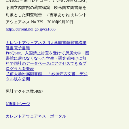
CA1883 – 動向レビュー：デジタル時代におけ
る国立図書館の蔵書構築―欧米国立図書館を
対象とした調査報告― / 吉家あかね カレント
アウェアネス No.329 2016年9月20日
http://current.ndl.go.jp/ca1883
カレントアウェアネス-R
大学図書館
蔵書構築
選書
電子書籍
ProQuest、入国禁止措置を受けて所属大学・図
書館に戻れなくなった学生・研究者向けに無
料で同社のデータベースにアクセスできるプ
ログラムを発表
弘前大学附属図書館、 「妙源寺古文書」デジ
タル版を公開
累計アクセス数:
4097
印刷用ページ
カレントアウェアネス・ポータル