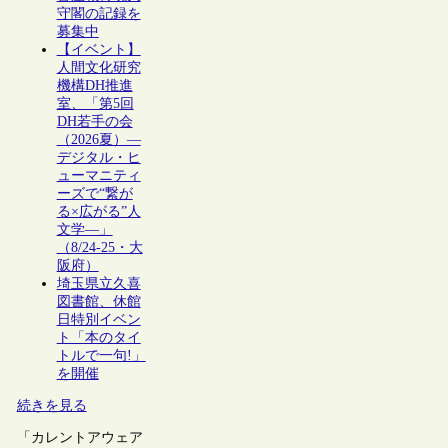
守閣の記録を
募集中
【イベント】
人間文化研究
機構DH推進
室、「第5回
DH若手の会
（2026夏）―
デジタル・ヒ
ューマニティ
ーズで“繋が
る×広がる”人
文学―」
（8/24-25・大
阪府）
埼玉県立久喜
図書館、休館
日特別イベン
ト「本のタイ
トルで一句!」
を開催
続きを見る
「カレントアウェア