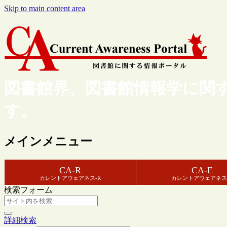
Skip to main content area
図書館界、図書館情報学に関
す。
メインメニュー
CA-R
CA-E
カレントアウェアネス-R
カレントアウェアネス
検索フォーム
詳細検索