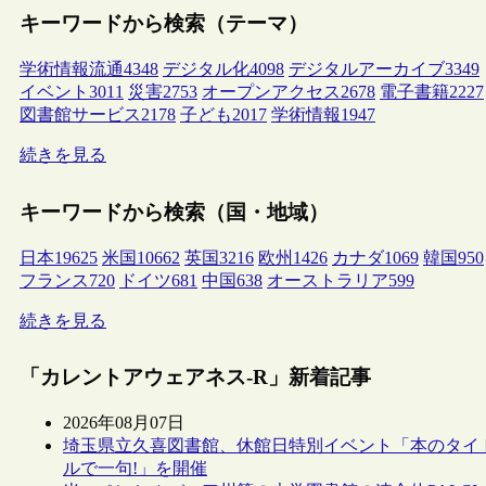
キーワードから検索（テーマ）
学術情報流通
4348
デジタル化
4098
デジタルアーカイブ
3349
イベント
3011
災害
2753
オープンアクセス
2678
電子書籍
2227
図書館サービス
2178
子ども
2017
学術情報
1947
続きを見る
キーワードから検索（国・地域）
日本
19625
米国
10662
英国
3216
欧州
1426
カナダ
1069
韓国
950
フランス
720
ドイツ
681
中国
638
オーストラリア
599
続きを見る
「カレントアウェアネス-R」新着記事
2026年08月07日
埼玉県立久喜図書館、休館日特別イベント「本のタイ
ルで一句!」を開催