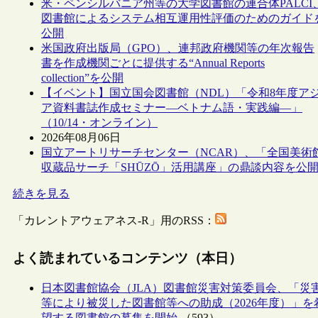
米・ペンシルバニア州等の大学図書館の連合体PALCI
図書館によるシステム相互運用性評価のためのガイド
公開
米国政府出版局（GPO）、連邦政府機関等の年次報告
書を作成機関ごとに提供する“Annual Reports
collection”を公開
【イベント】国立国会図書館（NDL）「令和8年度ア
ア資料書誌作成セミナー―ベトナム語・実践編―」
（10/14・オンライン）
2026年08月06日
国立アートリサーチセンター（NCAR）、「全国美術
収蔵品サーチ「SHŪZŌ」活用講座」の鼎談内容を公
続きを見る
「カレントアウェアネス-R」用のRSS：
よく読まれているコンテンツ（本日）
日本図書館協会（JLA）図書館災害対策委員会、「災
等により被災した図書館等への助成（2026年度）」を
望する図書館の募集を開始
（593）