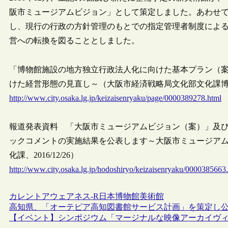
阪市ミュージアムビジョン」として策定しました。あわせ
し、現行の行政の方針管理のもとでの指定管理者制度によ
営への転換を図ることとしました。
「博物館施設の地方独立行政法人化に向けた基本プラン（
けた経営形態の見直し～（大阪市経済戦略局文化部文化課博物館担
http://www.city.osaka.lg.jp/keizaisenryaku/page/0000389278.html
報道発表資料 「大阪市ミュージアムビジョン（案）」及
ックコメントの実施結果を公表します～大阪市ミュージア
化課、2016/12/26）
http://www.city.osaka.lg.jp/hodoshiryo/keizaisenryaku/0000385663
カレントアウェアネス-R
日本
博物館
美術館
高知県、「オーテピア高知図書館サービス計画」を策定し
【イベント】シンポジウム「マージナルな映像アーカイヴィン