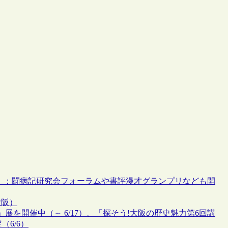
1/29）：闘病記研究会フォーラムや書評漫才グランプリなども開
大阪）
を開催中（～ 6/17）、「探そう!大阪の歴史魅力第6回講
6/6）