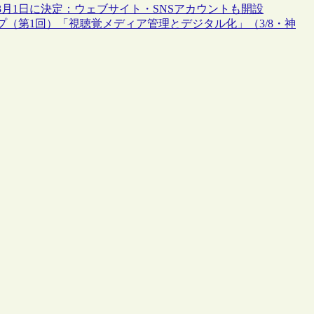
3月1日に決定：ウェブサイト・SNSアカウントも開設
（第1回）「視聴覚メディア管理とデジタル化」（3/8・神