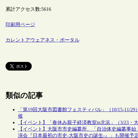
累計アクセス数:
5616
印刷用ページ
カレントアウェアネス・ポータル
類似の記事
「第19回大阪市図書館フェスティバル」（10/15-1
催
【イベント】「春休み親子経済教室in北浜」（3/23・
【イベント】大阪市市史編纂所、「自治体史編纂事始」展
演会『日本最初の市史-大阪市史の誕生-』」も開催予定（