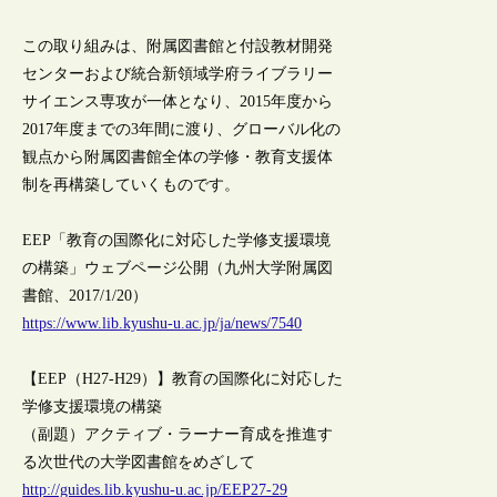
この取り組みは、附属図書館と付設教材開発
センターおよび統合新領域学府ライブラリー
サイエンス専攻が一体となり、2015年度から
2017年度までの3年間に渡り、グローバル化の
観点から附属図書館全体の学修・教育支援体
制を再構築していくものです。
EEP「教育の国際化に対応した学修支援環境
の構築」ウェブページ公開（九州大学附属図
書館、2017/1/20）
https://www.lib.kyushu-u.ac.jp/ja/news/7540
【EEP（H27-H29）】教育の国際化に対応した
学修支援環境の構築
（副題）アクティブ・ラーナー育成を推進す
る次世代の大学図書館をめざして
http://guides.lib.kyushu-u.ac.jp/EEP27-29