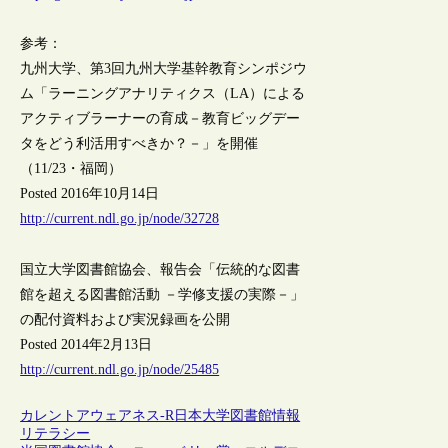
参考：
九州大学、第3回九州大学基幹教育シンポジウ
ム「ラーニングアナリティクス（LA）による
アクティブラーナーの育成－教育ビッグデー
タをどう利活用すべきか？－」を開催
（11/23・福岡）
Posted 2016年10月14日
http://current.ndl.go.jp/node/32728
国立大学図書館協会、報告会「伝統的な図書
館を超える図書館活動 －学修支援の実際－」
の配付資料および実況録画を公開
Posted 2014年2月13日
http://current.ndl.go.jp/node/25485
カレントアウェアネス-R
日本
大学図書館
情報
リテラシー