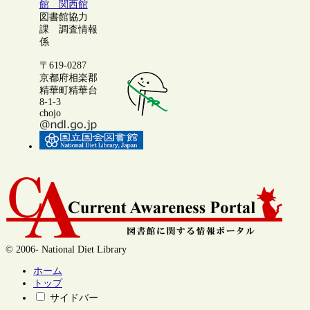
館 関西館
図書館協力
課 調査情報
係
〒619-0287
京都府相楽郡
精華町精華台
8-1-3
chojo
© 2006- National Diet Library
ホーム
トップ
サイドバー