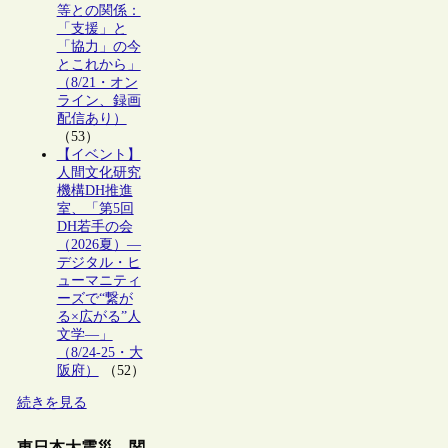
等との関係：
「支援」と
「協力」の今
とこれから」
（8/21・オン
ライン、録画
配信あり）
（53）
【イベント】
人間文化研究
機構DH推進
室、「第5回
DH若手の会
（2026夏）―
デジタル・ヒ
ューマニティ
ーズで“繋が
る×広がる”人
文学―」
（8/24-25・大
阪府）
（52）
続きを見る
東日本大震災 関