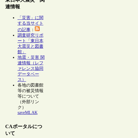
連情報
「災害」に関
する当サイト
の記事
：
調査研究リポ
ート「東日本
大震災と図書
館」
地震・災害 関
連情報（レフ
ァレンス協同
データベー
ス）
各地の図書館
等の被災情報
等について
（外部リン
ク）
saveMLAK
CAポータルにつ
いて