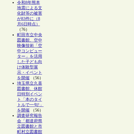
令和8年熊本
地震による文
化財等の被害
が83件に（8
月6日時点）
（76）
町田市立中央
図書館、空中
映像技術「空
中コンピュー
ター」を活用
した子ども向
け体験型展
示・イベント
を開催
（56）
埼玉県立久喜
図書館、休館
日特別イベン
ト「本のタイ
トルで一句!」
を開催
（56）
調査研究報告
会「都道府県
立図書館と市
町村立図書館