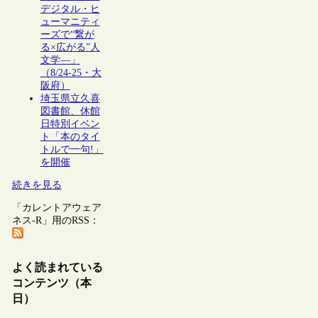
デジタル・ヒ
ューマニティ
ーズで“繋が
る×広がる”人
文学―」
（8/24-25・大
阪府）
埼玉県立久喜
図書館、休館
日特別イベン
ト「本のタイ
トルで一句!」
を開催
続きを見る
「カレントアウェア
ネス-R」用のRSS：
よく読まれている
コンテンツ（本
日）