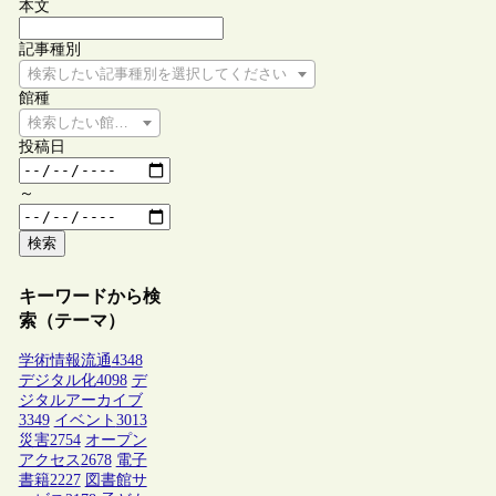
本文
記事種別
検索したい記事種別を選択してください
館種
検索したい館種を選択してください
投稿日
～
検索
キーワードから検
索（テーマ）
学術情報流通
4348
デジタル化
4098
デ
ジタルアーカイブ
3349
イベント
3013
災害
2754
オープン
アクセス
2678
電子
書籍
2227
図書館サ