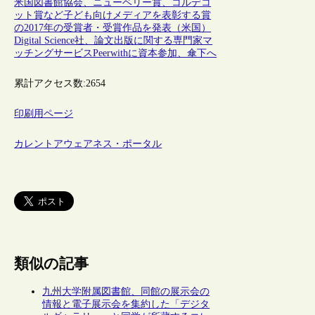
米国図書館協会、ニューベリー賞、コルデコ
ット賞など子ども向けメディアを表彰する賞
の2017年の受賞者・受賞作品を発表（米国）
Digital Science社、論文出版に関する専門家マ
ッチングサービスPeerwithに資本参加、傘下へ
累計アクセス数:
2654
印刷用ページ
カレントアウェアネス・ポータル
類似の記事
九州大学附属図書館、同館の展示会の
情報と電子展示会を集約した「デジタ