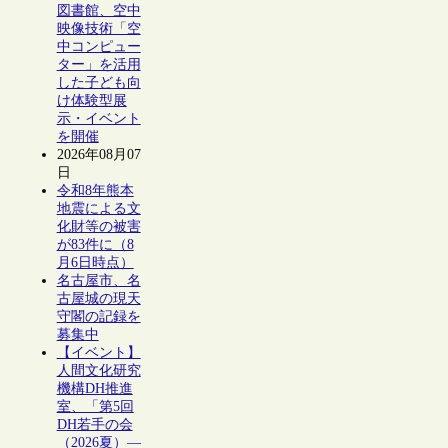
図書館、空中
映像技術「空
中コンピュー
ター」を活用
した子ども向
け体験型展
示・イベント
を開催
2026年08月07
日
令和8年熊本
地震による文
化財等の被害
が83件に（8
月6日時点）
名古屋市、名
古屋城の現天
守閣の記録を
募集中
【イベント】
人間文化研究
機構DH推進
室、「第5回
DH若手の会
（2026夏）―