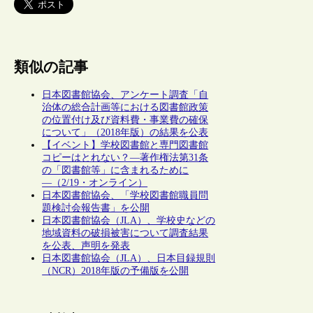
類似の記事
日本図書館協会、アンケート調査「自
治体の総合計画等における図書館政策
の位置付け及び資料費・事業費の確保
について」（2018年版）の結果を公表
【イベント】学校図書館と専門図書館
コピーはとれない？―著作権法第31条
の「図書館等」に含まれるために
―（2/19・オンライン）
日本図書館協会、「学校図書館職員問
題検討会報告書」を公開
日本図書館協会（JLA）、学校史などの
地域資料の破損被害について調査結果
を公表、声明を発表
日本図書館協会（JLA）、日本目録規則
（NCR）2018年版の予備版を公開