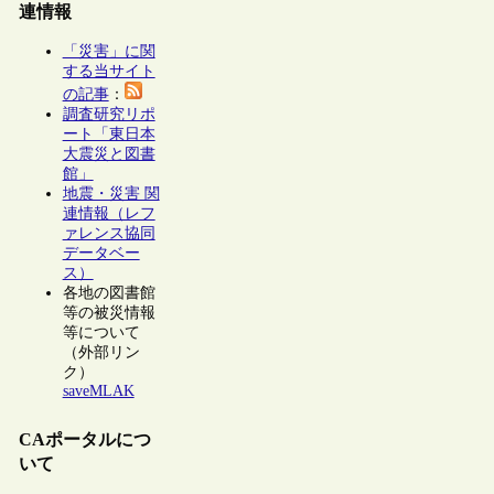
連情報
「災害」に関
する当サイト
の記事
：
調査研究リポ
ート「東日本
大震災と図書
館」
地震・災害 関
連情報（レフ
ァレンス協同
データベー
ス）
各地の図書館
等の被災情報
等について
（外部リン
ク）
saveMLAK
CAポータルにつ
いて