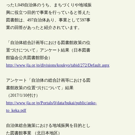
った1,049自治体のうち、まちづくりや地域振
興に役立つ目的で事業を行っていると答えた
図書館は、497自治体あり、事業として597事
業の回答があったと紹介されています。
「自治体総合計画等における図書館政策の位
置づけについて」アンケート結果（日本図書
館協会公共図書館部会）
http://www.jla.or.jp/divisions/koukyo/tabid/272/Default.aspx
アンケート「自治体の総合計画等における図
書館政策の位置づけについて」結果
（2017/1/10付け）
http://www.jla.or.jp/Portals/0/data/bukai/public/anke-
to_keka.pdf
自治体総合施策における地域振興を目的とし
た図書館事業 （北日本地区）