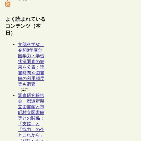
よく読まれている
コンテンツ（本
日）
文部科学省、
令和8年度全
国学力・学習
状況調査の結
果を公表：読
書時間や図書
館の利用頻度
等も調査
（47）
調査研究報告
会「都道府県
立図書館と市
町村立図書館
等との関係：
「支援」と
「協力」の今
とこれから」
（8/21・オン