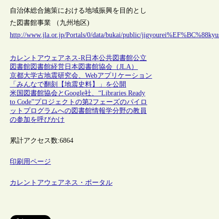
自治体総合施策における地域振興を目的とし
た図書館事業 （九州地区)
http://www.jla.or.jp/Portals/0/data/bukai/public/jigyourei%EF%BC%8
カレントアウェアネス-R
日本
公共図書館
公立
図書館
図書館経営
日本図書館協会（JLA）
京都大学古地震研究会、Webアプリケーション
「みんなで翻刻【地震史料】」を公開
米国図書館協会とGoogle社、“Libraries Ready
to Code”プロジェクトの第2フェーズのパイロ
ットプログラムへの図書館情報学分野の教員
の参加を呼びかけ
累計アクセス数:
6864
印刷用ページ
カレントアウェアネス・ポータル