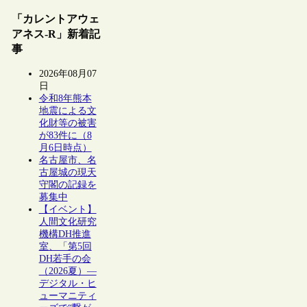
「カレントアウェ
アネス-R」新着記
事
2026年08月07
日
令和8年熊本
地震による文
化財等の被害
が83件に（8
月6日時点）
名古屋市、名
古屋城の現天
守閣の記録を
募集中
【イベント】
人間文化研究
機構DH推進
室、「第5回
DH若手の会
（2026夏）―
デジタル・ヒ
ューマニティ