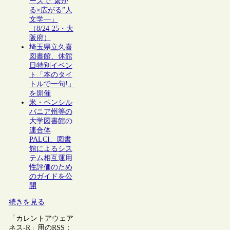
ーズで“繋が
る×広がる”人
文学―」
（8/24-25・大
阪府）
埼玉県立久喜
図書館、休館
日特別イベン
ト「本のタイ
トルで一句!」
を開催
米・ペンシル
バニア州等の
大学図書館の
連合体
PALCI、図書
館によるシス
テム相互運用
性評価のため
のガイドを公
開
続きを見る
「カレントアウェア
ネス-R」用のRSS：