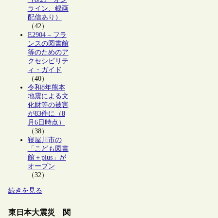
ライン、録画
配信あり）
（42）
E2904 – フラ
ンスの図書館
等のためのア
クセシビリテ
ィ・ガイド
（40）
令和8年熊本
地震による文
化財等の被害
が83件に（8
月6日時点）
（38）
寝屋川市の
「こども図書
館＋plus」が
オープン
（32）
続きを見る
東日本大震災 関