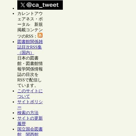
カレントアウ
ェアネス・ポ
ータル 新規
掲載コンテン
ツのRSS：
図書館関係雑
誌目次RSS集
（国内）
日本の図書
館・図書館情
報学関係情報
誌の目次を
RSSで配信し
ています。
このサイトに
ついて
サイトポリシ
ー
検索の方法
サイトの更新
履歴
国立国会図書
館 関西館