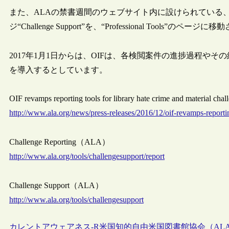
また、ALAの禁書週間のウェブサイト内に設けられている
ジ“Challenge Support”を、“Professional Tools”のペー
2017年1月1日からは、OIFは、各検閲案件の進捗過程や
を導入するとしています。
OIF revamps reporting tools for library hate crime and materia
http://www.ala.org/news/press-releases/2016/12/oif-revamps-reportin
Challenge Reporting（ALA）
http://www.ala.org/tools/challengesupport/report
Challenge Support（ALA）
http://www.ala.org/tools/challengesupport
カレントアウェアネス-R
米国
知的自由
米国図書館協会（AL