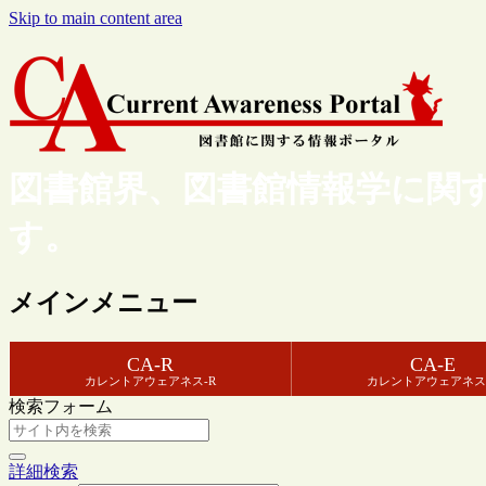
Skip to main content area
図書館界、図書館情報学に関
す。
メインメニュー
CA-R
CA-E
カレントアウェアネス-R
カレントアウェアネス
検索フォーム
詳細検索