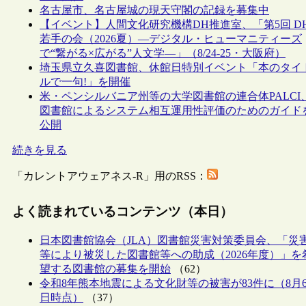
名古屋市、名古屋城の現天守閣の記録を募集中
【イベント】人間文化研究機構DH推進室、「第5回 D
若手の会（2026夏）―デジタル・ヒューマニティーズ
で“繋がる×広がる”人文学―」（8/24-25・大阪府）
埼玉県立久喜図書館、休館日特別イベント「本のタイ
ルで一句!」を開催
米・ペンシルバニア州等の大学図書館の連合体PALCI
図書館によるシステム相互運用性評価のためのガイド
公開
続きを見る
「カレントアウェアネス-R」用のRSS：
よく読まれているコンテンツ（本日）
日本図書館協会（JLA）図書館災害対策委員会、「災
等により被災した図書館等への助成（2026年度）」を
望する図書館の募集を開始
（62）
令和8年熊本地震による文化財等の被害が83件に（8月
日時点）
（37）