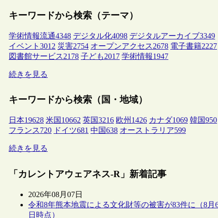
キーワードから検索（テーマ）
学術情報流通
4348
デジタル化
4098
デジタルアーカイブ
3349
イベント
3012
災害
2754
オープンアクセス
2678
電子書籍
2227
図書館サービス
2178
子ども
2017
学術情報
1947
続きを見る
キーワードから検索（国・地域）
日本
19628
米国
10662
英国
3216
欧州
1426
カナダ
1069
韓国
950
フランス
720
ドイツ
681
中国
638
オーストラリア
599
続きを見る
「カレントアウェアネス-R」新着記事
2026年08月07日
令和8年熊本地震による文化財等の被害が83件に（8月
日時点）