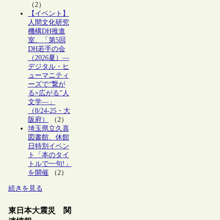
（2）
【イベント】
人間文化研究
機構DH推進
室、「第5回
DH若手の会
（2026夏）―
デジタル・ヒ
ューマニティ
ーズで“繋が
る×広がる”人
文学―」
（8/24-25・大
阪府）
（2）
埼玉県立久喜
図書館、休館
日特別イベン
ト「本のタイ
トルで一句!」
を開催
（2）
続きを見る
東日本大震災 関