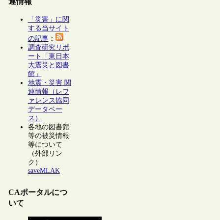
連情報
「災害」に関
する当サイト
の記事
：
調査研究リポ
ート「東日本
大震災と図書
館」
地震・災害 関
連情報（レフ
ァレンス協同
データベー
ス）
各地の図書館
等の被災情報
等について
（外部リン
ク）
saveMLAK
CAポータルにつ
いて