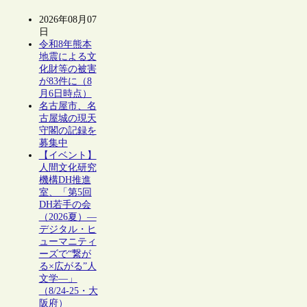
2026年08月07
日
令和8年熊本
地震による文
化財等の被害
が83件に（8
月6日時点）
名古屋市、名
古屋城の現天
守閣の記録を
募集中
【イベント】
人間文化研究
機構DH推進
室、「第5回
DH若手の会
（2026夏）―
デジタル・ヒ
ューマニティ
ーズで“繋が
る×広がる”人
文学―」
（8/24-25・大
阪府）