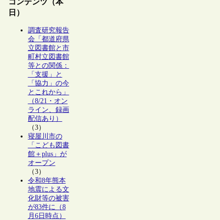
コンテンツ（本
日）
調査研究報告
会「都道府県
立図書館と市
町村立図書館
等との関係：
「支援」と
「協力」の今
とこれから」
（8/21・オン
ライン、録画
配信あり）
（3）
寝屋川市の
「こども図書
館＋plus」が
オープン
（3）
令和8年熊本
地震による文
化財等の被害
が83件に（8
月6日時点）