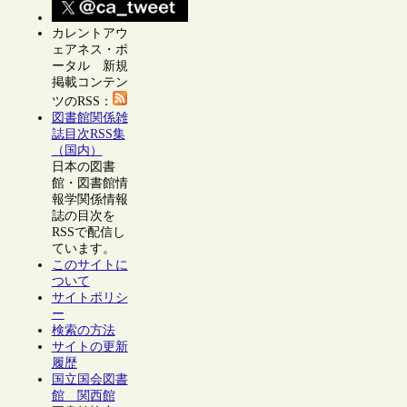
カレントアウ
ェアネス・ポ
ータル 新規
掲載コンテン
ツのRSS：
図書館関係雑
誌目次RSS集
（国内）
日本の図書
館・図書館情
報学関係情報
誌の目次を
RSSで配信し
ています。
このサイトに
ついて
サイトポリシ
ー
検索の方法
サイトの更新
履歴
国立国会図書
館 関西館