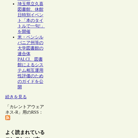
埼玉県立久喜
図書館、休館
日特別イベン
ト「本のタイ
トルで一句!」
を開催
米・ペンシル
バニア州等の
大学図書館の
連合体
PALCI、図書
館によるシス
テム相互運用
性評価のため
のガイドを公
開
続きを見る
「カレントアウェア
ネス-R」用のRSS：
よく読まれている