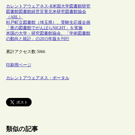
カレントアウェアネス-R
米国
大学図書館
研究
図書館
図書館経営
災害
北米研究図書館協会
（ARL）
杉戸町立図書館（埼玉県）、受験生応援企画
「夜の図書館でがんばらNIGHT」を実施
米国の大学・研究図書館協会、「学術図書館
の動向と統計」の2015年版を刊行
累計アクセス数:
5066
印刷用ページ
カレントアウェアネス・ポータル
類似の記事