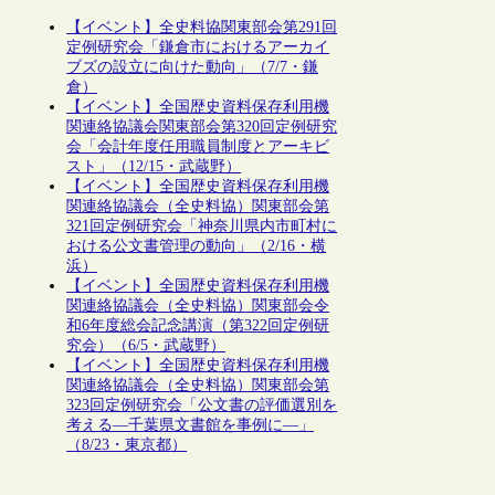
【イベント】全史料協関東部会第291回
定例研究会「鎌倉市におけるアーカイ
ブズの設立に向けた動向」（7/7・鎌
倉）
【イベント】全国歴史資料保存利用機
関連絡協議会関東部会第320回定例研究
会「会計年度任用職員制度とアーキビ
スト」（12/15・武蔵野）
【イベント】全国歴史資料保存利用機
関連絡協議会（全史料協）関東部会第
321回定例研究会「神奈川県内市町村に
おける公文書管理の動向」（2/16・横
浜）
【イベント】全国歴史資料保存利用機
関連絡協議会（全史料協）関東部会令
和6年度総会記念講演（第322回定例研
究会）（6/5・武蔵野）
【イベント】全国歴史資料保存利用機
関連絡協議会（全史料協）関東部会第
323回定例研究会「公文書の評価選別を
考える―千葉県文書館を事例に―」
（8/23・東京都）