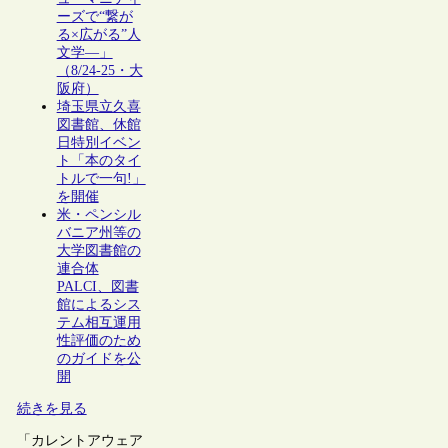
ーズで“繋が
る×広がる”人
文学―」
（8/24-25・大
阪府）
埼玉県立久喜
図書館、休館
日特別イベン
ト「本のタイ
トルで一句!」
を開催
米・ペンシル
バニア州等の
大学図書館の
連合体
PALCI、図書
館によるシス
テム相互運用
性評価のため
のガイドを公
開
続きを見る
「カレントアウェア