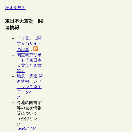
続きを見る
東日本大震災 関
連情報
「災害」に関
する当サイト
の記事
：
調査研究リポ
ート「東日本
大震災と図書
館」
地震・災害 関
連情報（レフ
ァレンス協同
データベー
ス）
各地の図書館
等の被災情報
等について
（外部リン
ク）
saveMLAK