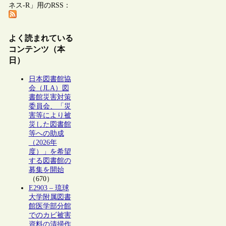
ネス-R」用のRSS：
よく読まれている
コンテンツ（本
日）
日本図書館協
会（JLA）図
書館災害対策
委員会、「災
害等により被
災した図書館
等への助成
（2026年
度）」を希望
する図書館の
募集を開始
（670）
E2903 – 琉球
大学附属図書
館医学部分館
でのカビ被害
資料の清掃作