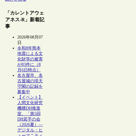
「カレントアウェ
アネス-R」新着記
事
2026年08月07
日
令和8年熊本
地震による文
化財等の被害
が83件に（8
月6日時点）
名古屋市、名
古屋城の現天
守閣の記録を
募集中
【イベント】
人間文化研究
機構DH推進
室、「第5回
DH若手の会
（2026夏）―
デジタル・ヒ
ューマニティ