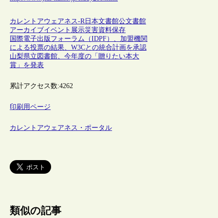
カレントアウェアネス-R
日本
文書館
公文書館
アーカイブ
イベント
展示
災害
資料保存
国際電子出版フォーラム（IDPF）、加盟機関
による投票の結果、W3Cとの統合計画を承認
山梨県立図書館、今年度の「贈りたい本大
賞」を発表
累計アクセス数:
4262
印刷用ページ
カレントアウェアネス・ポータル
類似の記事