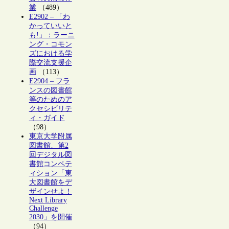
業
（489）
E2902 – 「わ
かっていいと
も!」：ラーニ
ング・コモン
ズにおける学
際交流支援企
画
（113）
E2904 – フラ
ンスの図書館
等のためのア
クセシビリテ
ィ・ガイド
（98）
東京大学附属
図書館、第2
回デジタル図
書館コンペテ
ィション「東
大図書館をデ
ザインせよ！
Next Library
Challenge
2030」を開催
（94）