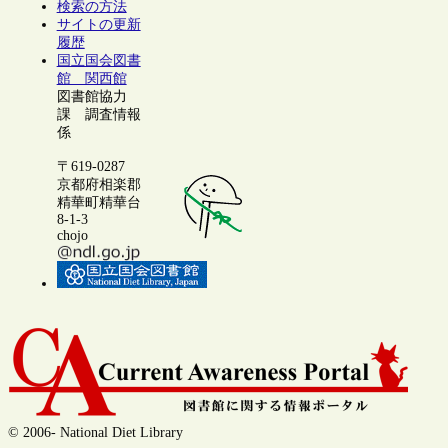
検索の方法
サイトの更新
履歴
国立国会図書
館 関西館
図書館協力
課 調査情報
係
〒619-0287
京都府相楽郡
精華町精華台
8-1-3
chojo
© 2006- National Diet Library