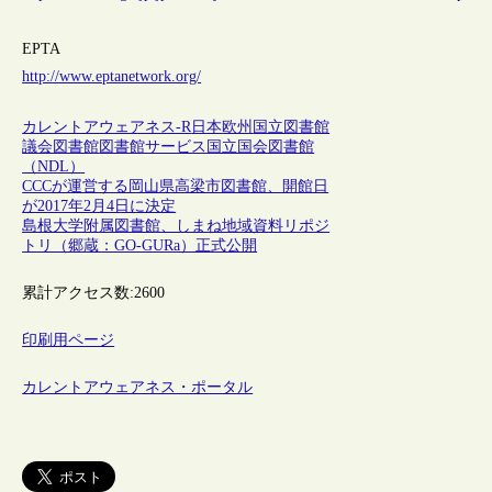
EPTA
http://www.eptanetwork.org/
カレントアウェアネス-R
日本
欧州
国立図書館
議会図書館
図書館サービス
国立国会図書館
（NDL）
CCCが運営する岡山県高梁市図書館、開館日
が2017年2月4日に決定
島根大学附属図書館、しまね地域資料リポジ
トリ（郷蔵：GO-GURa）正式公開
累計アクセス数:
2600
印刷用ページ
カレントアウェアネス・ポータル