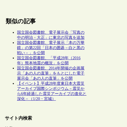
類似の記事
国立国会図書館、電子展示会「写真の
中の明治・大正」に東北の写真を追加
国立国会図書館、電子展示「本の万華
鏡」の第22回「日本の囲碁－白と黒の
戦い－」を公開
国立国会図書館、「平成28年（2016
年）熊本地震の概況」を公開
国立国会図書館、2014年開催の企画展
示「あの人の直筆」をもとにした電子
展示会「あの人の直筆」を公開
【イベント】平成28年度東日本大震災
アーカイブ国際シンポジウム－震災か
ら6年経過した震災アーカイブの進化と
深化－（1/20・宮城）
サイト内検索