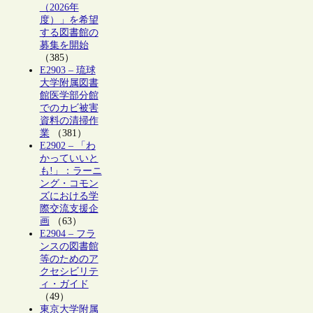
（2026年
度）」を希望
する図書館の
募集を開始
（385）
E2903 – 琉球
大学附属図書
館医学部分館
でのカビ被害
資料の清掃作
業
（381）
E2902 – 「わ
かっていいと
も!」：ラーニ
ング・コモン
ズにおける学
際交流支援企
画
（63）
E2904 – フラ
ンスの図書館
等のためのア
クセシビリテ
ィ・ガイド
（49）
東京大学附属