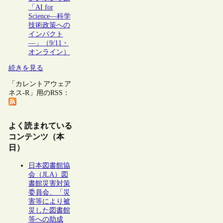
「AI for
Science―科学
技術政策への
インパクト
―」（9/11・
オンライン）
続きを見る
「カレントアウェア
ネス-R」用のRSS：
よく読まれている
コンテンツ（本
日）
日本図書館協
会（JLA）図
書館災害対策
委員会、「災
害等により被
災した図書館
等への助成