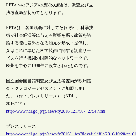
EPTAへのアジアの機関の加盟は、調査及び立
法考査局が初めてとなります。
EPTAは、各国議会に対してそれぞれ、科学技
術が社会経済等に与える影響を探り政策を議
論する際に基盤となる知見を形成・提供し、
又はこれに準じた科学技術に関する調査サー
ビスを行う機関の国際的なネットワークで、
欧州を中心に1990年に設立されたものです。
国立国会図書館調査及び立法考査局が欧州議
会テクノロジーアセスメントに加盟しまし
た。（付：プレスリリース）（NDL，
2016/11/1）
http://www.ndl.go.jp/jp/news/fy2016/1217967_2754.html
プレスリリース
http://www.ndl.go.jp/jp/news/fy2016/__icsFiles/afieldfile/2016/10/28/pr16