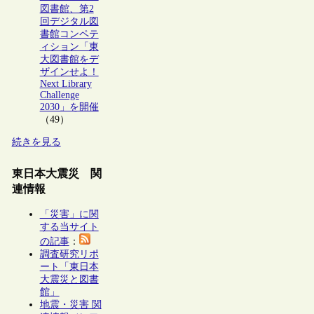
図書館、第2
回デジタル図
書館コンペテ
ィション「東
大図書館をデ
ザインせよ！
Next Library
Challenge
2030」を開催
（49）
続きを見る
東日本大震災 関
連情報
「災害」に関
する当サイト
の記事
：
調査研究リポ
ート「東日本
大震災と図書
館」
地震・災害 関