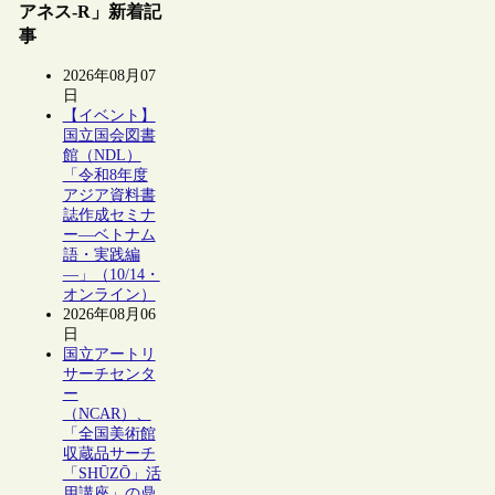
アネス-R」新着記
事
2026年08月07
日
【イベント】
国立国会図書
館（NDL）
「令和8年度
アジア資料書
誌作成セミナ
ー―ベトナム
語・実践編
―」（10/14・
オンライン）
2026年08月06
日
国立アートリ
サーチセンタ
ー
（NCAR）、
「全国美術館
収蔵品サーチ
「SHŪZŌ」活
用講座」の鼎