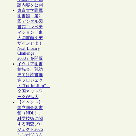
談内容を公開
東京大学附属
図書館、第2
回デジタル図
書館コンペテ
ィション「東
大図書館をデ
ザインせよ！
Next Library
Challenge
2030」を開催
イタリア図書
館協会、乳幼
児向け読書推
進プロジェク
ト“TuttInLibro”：
全国ネットワ
ークが拡大
【イベント】
国立国会図書
館（NDL）、
科学技術に関
する調査プロ
ジェクト2026
シンポジウム