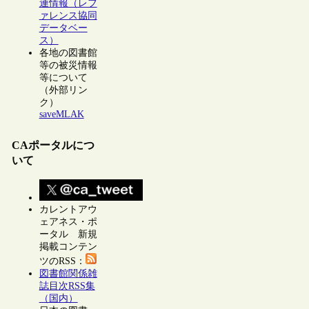
連情報（レフ
ァレンス協同
データベー
ス）
各地の図書館
等の被災情報
等について
（外部リン
ク）
saveMLAK
CAポータルにつ
いて
カレントアウ
ェアネス・ポ
ータル 新規
掲載コンテン
ツのRSS：
図書館関係雑
誌目次RSS集
（国内）