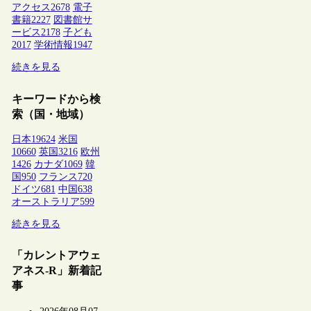
アクセス
2678
電子
書籍
2227
図書館サ
ービス
2178
子ども
2017
学術情報
1947
続きを見る
キーワードから検
索（国・地域）
日本
19624
米国
10660
英国
3216
欧州
1426
カナダ
1069
韓
国
950
フランス
720
ドイツ
681
中国
638
オーストラリア
599
続きを見る
「カレントアウェ
アネス-R」新着記
事