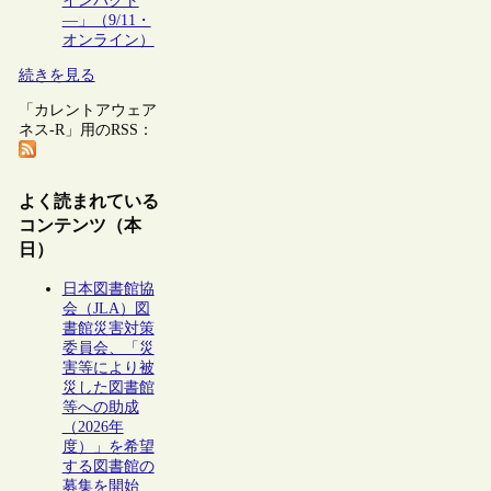
インパクト
―」（9/11・
オンライン）
続きを見る
「カレントアウェア
ネス-R」用のRSS：
よく読まれている
コンテンツ（本
日）
日本図書館協
会（JLA）図
書館災害対策
委員会、「災
害等により被
災した図書館
等への助成
（2026年
度）」を希望
する図書館の
募集を開始