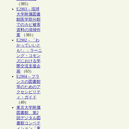
（385）
E2903 – 琉球
大学附属図書
館医学部分館
でのカビ被害
資料の清掃作
業
（381）
E2902 – 「わ
かっていいと
も!」：ラーニ
ング・コモン
ズにおける学
際交流支援企
画
（63）
E2904 – フラ
ンスの図書館
等のためのア
クセシビリテ
ィ・ガイド
（49）
東京大学附属
図書館、第2
回デジタル図
書館コンペテ
ィション「東