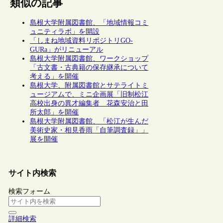
類似の記事
島根大学附属図書館、「地域情報コミ
ュニティラボ」を開設
「しまね地域資料リポジトリGO-
GURa」がリニューアル
島根大学附属図書館、ワークショップ
「古文書・古典籍の保存継承について
考える」を開催
島根大学、附属図書館とサテライトミ
ュージアムで、ミニ企画展「旧制松江
高校出身の異才編集者 花森安治と田
所太郎」を開催
島根大学附属図書館、「松江が生んだ
美術史家・相見香雨「自筆調査録」」
展を開催
サイト内検索
検索フォーム
詳細検索