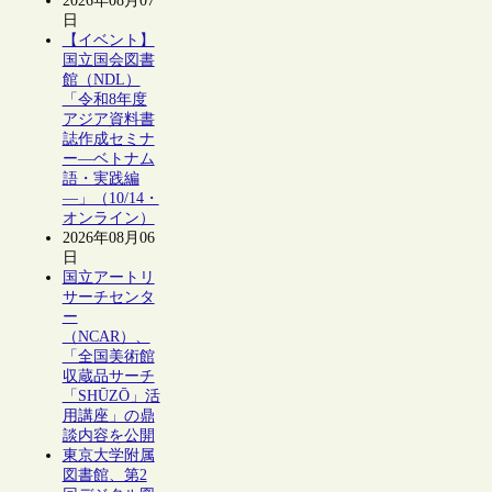
2026年08月07
日
【イベント】
国立国会図書
館（NDL）
「令和8年度
アジア資料書
誌作成セミナ
ー―ベトナム
語・実践編
―」（10/14・
オンライン）
2026年08月06
日
国立アートリ
サーチセンタ
ー
（NCAR）、
「全国美術館
収蔵品サーチ
「SHŪZŌ」活
用講座」の鼎
談内容を公開
東京大学附属
図書館、第2