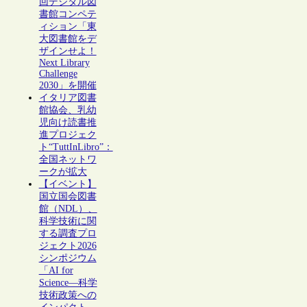
回デジタル図
書館コンペテ
ィション「東
大図書館をデ
ザインせよ！
Next Library
Challenge
2030」を開催
イタリア図書
館協会、乳幼
児向け読書推
進プロジェク
ト“TuttInLibro”：
全国ネットワ
ークが拡大
【イベント】
国立国会図書
館（NDL）、
科学技術に関
する調査プロ
ジェクト2026
シンポジウム
「AI for
Science―科学
技術政策への