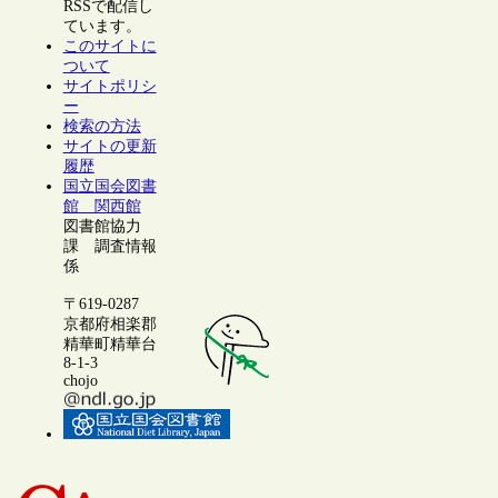
RSSで配信し
ています。
このサイトに
ついて
サイトポリシ
ー
検索の方法
サイトの更新
履歴
国立国会図書
館 関西館
図書館協力
課 調査情報
係
〒619-0287
京都府相楽郡
精華町精華台
8-1-3
chojo