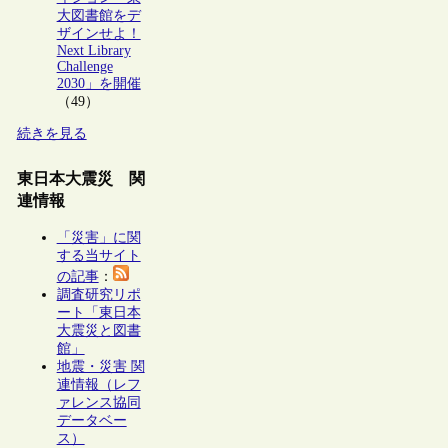
大図書館をデ
ザインせよ！
Next Library
Challenge
2030」を開催
（49）
続きを見る
東日本大震災 関
連情報
「災害」に関
する当サイト
の記事
：
調査研究リポ
ート「東日本
大震災と図書
館」
地震・災害 関
連情報（レフ
ァレンス協同
データベー
ス）