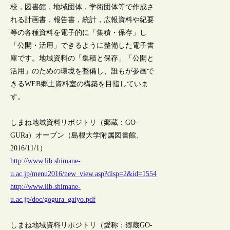
校，図書館，地域団体，学術団体等で作成さ
れる計画書，報告書，統計，広報資料や紀要
等の各種資料を電子的に「集積・保存」し
「公開・活用」できるように整備した電子書
庫です。地域資料の「集積と保存」「公開と
活用」のための環境を整備し、誰もが参画で
きるWEB郷土資料室の構築を目指していま
す。
しまね地域資料リポジトリ（郷蔵：GO-
GURa）オープン（島根大学附属図書館、
2016/11/1）
http://www.lib.shimane-
u.ac.jp/menu2016/new_view.asp?disp=2&id=1554
http://www.lib.shimane-
u.ac.jp/doc/gogura_gaiyo.pdf
しまね地域資料リポジトリ（愛称：郷蔵GO-