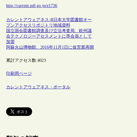
http://current.ndl.go.jp/e1736
カレントアウェアネス-R
日本
大学図書館
オー
プンアクセス
リポジトリ
地域資料
国立国会図書館調査及び立法考査局、欧州議
会テクノロジーアセスメントに準会員として
加盟
阿蘇火山博物館、2016年11月1日に仮営業再開
累計アクセス数:
4023
印刷用ページ
カレントアウェアネス・ポータル