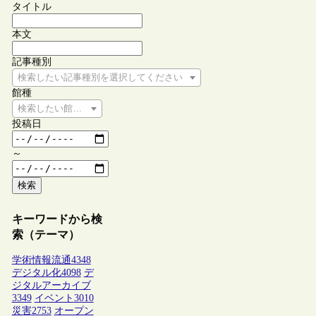
タイトル
本文
記事種別
検索したい記事種別を選択してください
館種
検索したい館種を選択してください
投稿日
～
検索
キーワードから検
索（テーマ）
学術情報流通
4348
デジタル化
4098
デ
ジタルアーカイブ
3349
イベント
3010
災害
2753
オープン