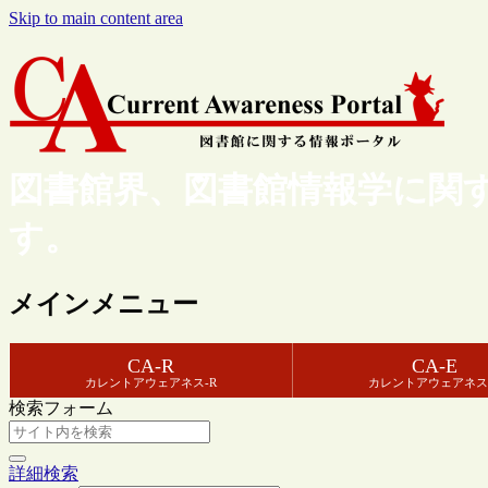
Skip to main content area
図書館界、図書館情報学に関
す。
メインメニュー
CA-R
CA-E
カレントアウェアネス-R
カレントアウェアネス
検索フォーム
詳細検索