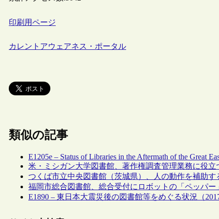
印刷用ページ
カレントアウェアネス・ポータル
類似の記事
E1205e – Status of Libraries in the Aftermath of the Great E
米・ミシガン大学図書館、著作権調査管理業務に役立
つくば市立中央図書館（茨城県）、人の動作を補助す
福岡市総合図書館、総合受付にロボットの「ペッパー
E1890 – 東日本大震災後の図書館等をめぐる状況（2017