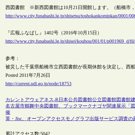
西図書館 ※新西図書館は10月21日開館します。（船橋市，2016
http://www.city.funabashi.lg.jp/shisetsu/toshokankominkan/0001/0
『広報ふなばし』1402号（2016年10月15日）
http://www.city.funabashi.lg.jp/shisei/kouhou/001/01/p001969_d/fi
参考：
被災した千葉県船橋市立西図書館が長期休館を決定し、西
Posted 2011年7月26日
http://current.ndl.go.jp/node/18753
カレントアウェアネス-R
日本
公共図書館
公立図書館
図書館
名古屋市鶴舞中央図書館、ブックマークナゴヤ関連展示「
催
英・Jisc、オープンアクセスモノグラフ出版サービス調査
累計アクセス数:
5042