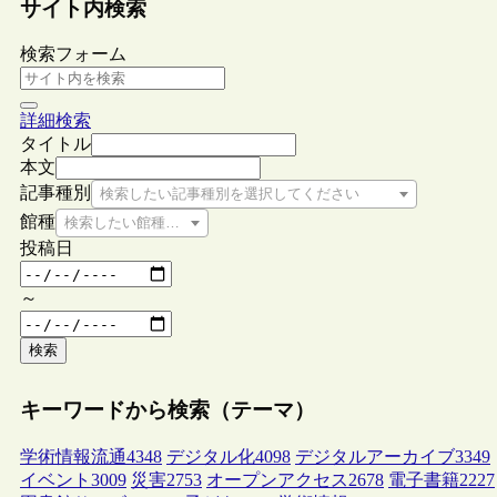
サイト内検索
検索フォーム
詳細検索
タイトル
本文
記事種別
検索したい記事種別を選択してください
館種
検索したい館種を選択してください
投稿日
～
検索
キーワードから検索（テーマ）
学術情報流通
4348
デジタル化
4098
デジタルアーカイブ
3349
イベント
3009
災害
2753
オープンアクセス
2678
電子書籍
2227