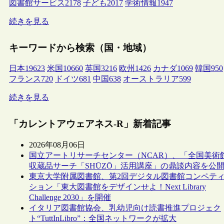
図書館サービス
2178
子ども
2017
学術情報
1947
続きを見る
キーワードから検索（国・地域）
日本
19623
米国
10660
英国
3216
欧州
1426
カナダ
1069
韓国
950
フランス
720
ドイツ
681
中国
638
オーストラリア
599
続きを見る
「カレントアウェアネス-R」新着記事
2026年08月06日
国立アートリサーチセンター（NCAR）、「全国美術
収蔵品サーチ「SHŪZŌ」活用講座」の鼎談内容を公
東京大学附属図書館、第2回デジタル図書館コンペテ
ション「東大図書館をデザインせよ！Next Library
Challenge 2030」を開催
イタリア図書館協会、乳幼児向け読書推進プロジェク
ト“TuttInLibro”：全国ネットワークが拡大