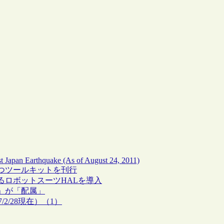
ast Japan Earthquake (As of August 24, 2011)
つツールキットを刊行
るロボットスーツHALを導入
」が「配属」
/2/28現在）（1）