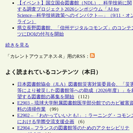
【イベント】国立国会図書館（NDL）、科学技術に関
する調査プロジェクト2026シンポジウム「AI for
Science―科学技術政策へのインパクト―」（9/11・オ
ライン）
県立長野図書館、「信州デジタルコモンズ」のコンテ
ツにDOIの付与を開始
続きを見る
「カレントアウェアネス-R」用のRSS：
よく読まれているコンテンツ（本日）
日本図書館協会（JLA）図書館災害対策委員会、「災
等により被災した図書館等への助成（2026年度）」を
望する図書館の募集を開始
（112）
E2903 – 琉球大学附属図書館医学部分館でのカビ被害
料の清掃作業
（99）
E2902 – 「わかっていいとも!」：ラーニング・コモン
における学際交流支援企画
（6）
E2904 – フランスの図書館等のためのアクセシビリテ