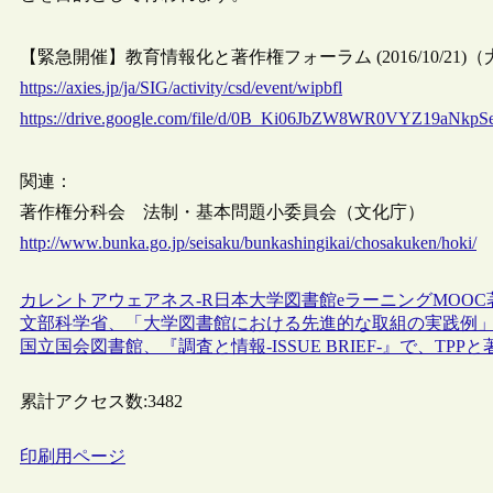
【緊急開催】教育情報化と著作権フォーラム (2016/10/2
https://axies.jp/ja/SIG/activity/csd/event/wipbfl
https://drive.google.com/file/d/0B_Ki06JbZW8WR0VYZ19aNkpS
関連：
著作権分科会 法制・基本問題小委員会（文化庁）
http://www.bunka.go.jp/seisaku/bunkashingikai/chosakuken/hoki/
カレントアウェアネス-R
日本
大学図書館
eラーニング
MOOC
文部科学省、「大学図書館における先進的な取組の実践例」（
国立国会図書館、『調査と情報-ISSUE BRIEF-』で、T
累計アクセス数:
3482
印刷用ページ