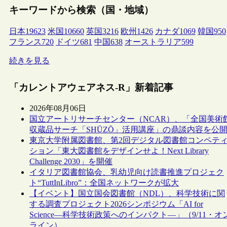
キーワードから検索（国・地域）
日本
19623
米国
10660
英国
3216
欧州
1426
カナダ
1069
韓国
950
フランス
720
ドイツ
681
中国
638
オーストラリア
599
続きを見る
「カレントアウェアネス-R」新着記事
2026年08月06日
国立アートリサーチセンター（NCAR）、「全国美術
収蔵品サーチ「SHŪZŌ」活用講座」の鼎談内容を公
東京大学附属図書館、第2回デジタル図書館コンペテ
ション「東大図書館をデザインせよ！Next Library
Challenge 2030」を開催
イタリア図書館協会、乳幼児向け読書推進プロジェク
ト“TuttInLibro”：全国ネットワークが拡大
【イベント】国立国会図書館（NDL）、科学技術に関
する調査プロジェクト2026シンポジウム「AI for
Science―科学技術政策へのインパクト―」（9/11・オ
ライン）