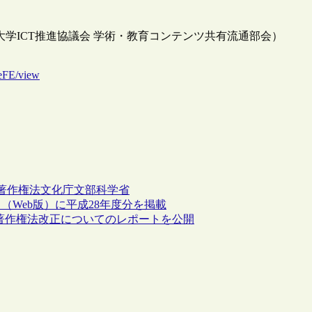
1)（大学ICT推進協議会 学術・教育コンテンツ共有流通部会）
eFE/view
著作権法
文化庁
文部科学省
Web版）に平成28年度分を掲載
PPと著作権法改正についてのレポートを公開