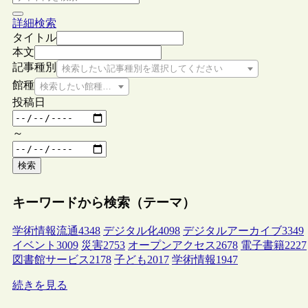
詳細検索
タイトル
本文
記事種別
検索したい記事種別を選択してください
館種
検索したい館種を選択してください
投稿日
～
検索
キーワードから検索（テーマ）
学術情報流通
4348
デジタル化
4098
デジタルアーカイブ
3349
イベント
3009
災害
2753
オープンアクセス
2678
電子書籍
2227
図書館サービス
2178
子ども
2017
学術情報
1947
続きを見る