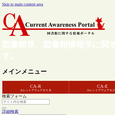
Skip to main content area
図書館界、図書館情報学に関
す。
メインメニュー
CA-R
CA-E
カレントアウェアネス-R
カレントアウェアネス
検索フォーム
詳細検索