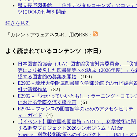
県立長野図書館、「信州デジタルコモンズ」のコンテ
ツにDOIの付与を開始
続きを見る
「カレントアウェアネス-R」用のRSS：
よく読まれているコンテンツ（本日）
日本図書館協会（JLA）図書館災害対策委員会、「災
等により被災した図書館等への助成（2026年度）」を
望する図書館の募集を開始
（100）
E2903 – 琉球大学附属図書館医学部分館でのカビ被害
料の清掃作業
（82）
E2902 – 「わかっていいとも!」：ラーニング・コモン
における学際交流支援企画
（6）
E2904 – フランスの図書館等のためのアクセシビリテ
ィ・ガイド
（4）
【イベント】国立国会図書館（NDL）、科学技術に関
する調査プロジェクト2026シンポジウム「AI for
Science―科学技術政策へのインパクト―」（9/11・オ