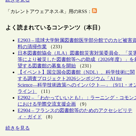
「カレントアウェアネス-R」用のRSS：
よく読まれているコンテンツ（本日）
E2903 – 琉球大学附属図書館医学部分館でのカビ被害
料の清掃作業
（233）
日本図書館協会（JLA）図書館災害対策委員会、「災
等により被災した図書館等への助成（2026年度）」を
望する図書館の募集を開始
（231）
【イベント】国立国会図書館（NDL）、科学技術に関
する調査プロジェクト2026シンポジウム「AI for
Science―科学技術政策へのインパクト―」（9/11・オ
ライン）
（11）
E2902 – 「わかっていいとも!」：ラーニング・コモン
における学際交流支援企画
（9）
E2904 – フランスの図書館等のためのアクセシビリテ
ィ・ガイド
（8）
続きを見る