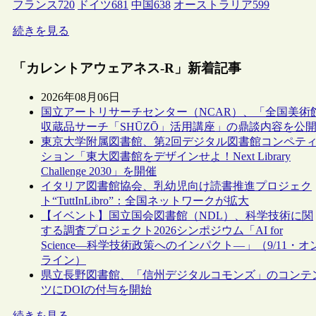
フランス
720
ドイツ
681
中国
638
オーストラリア
599
続きを見る
「カレントアウェアネス-R」新着記事
2026年08月06日
国立アートリサーチセンター（NCAR）、「全国美術
収蔵品サーチ「SHŪZŌ」活用講座」の鼎談内容を公
東京大学附属図書館、第2回デジタル図書館コンペテ
ション「東大図書館をデザインせよ！Next Library
Challenge 2030」を開催
イタリア図書館協会、乳幼児向け読書推進プロジェク
ト“TuttInLibro”：全国ネットワークが拡大
【イベント】国立国会図書館（NDL）、科学技術に関
する調査プロジェクト2026シンポジウム「AI for
Science―科学技術政策へのインパクト―」（9/11・オ
ライン）
県立長野図書館、「信州デジタルコモンズ」のコンテ
ツにDOIの付与を開始
続きを見る