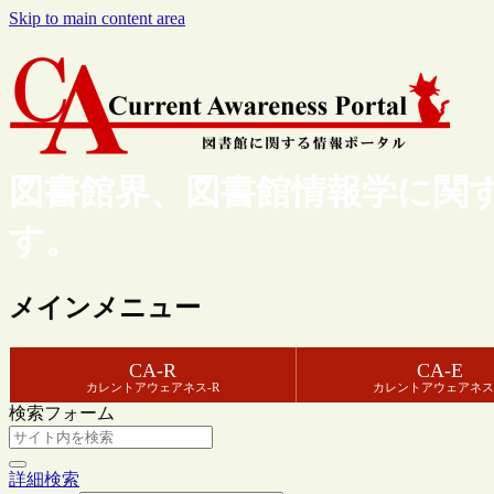
Skip to main content area
図書館界、図書館情報学に関
す。
メインメニュー
CA-R
CA-E
カレントアウェアネス-R
カレントアウェアネス
検索フォーム
詳細検索