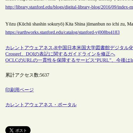
http://library.stanford.edu/blogs/digital-library-blog/2016/09/index
Yōzu (Kūchū shashin sokuryō) Kita Shina jūmanbun no ichi zu, M
https://earthworks.stanford.edu/catalog/stanford-vj008bs4183
カレントアウェアネス-R
中国
日本
米国
大学図書館
デジタル
Crossref、DOIの表記に関するガイドラインを修正へ
OCLCのURLの一貫性を保障するサービス“PURL”、今後はIntern
累計アクセス数:
5637
印刷用ページ
カレントアウェアネス・ポータル