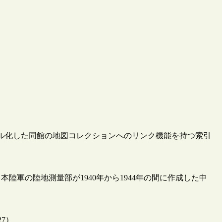
ジタル化した同館の地図コレクションへのリンク機能を持つ索引
陸軍の陸地測量部が1940年から1944年の間に作成した中
。
/27）