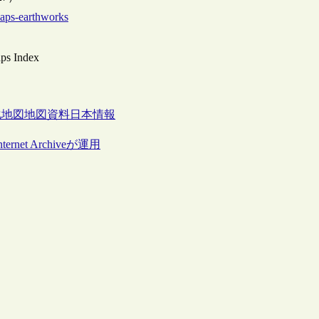
-maps-earthworks
aps Index
化
地図
地図資料
日本情報
et Archiveが運用