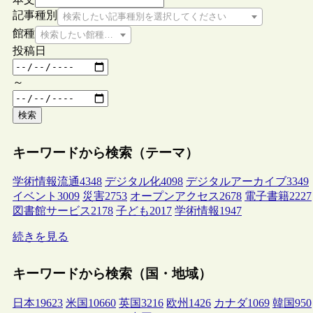
記事種別
検索したい記事種別を選択してください
館種
検索したい館種を選択してください
投稿日
～
検索
キーワードから検索（テーマ）
学術情報流通
4348
デジタル化
4098
デジタルアーカイブ
3349
イベント
3009
災害
2753
オープンアクセス
2678
電子書籍
2227
図書館サービス
2178
子ども
2017
学術情報
1947
続きを見る
キーワードから検索（国・地域）
日本
19623
米国
10660
英国
3216
欧州
1426
カナダ
1069
韓国
950