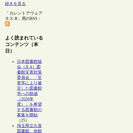
続きを見る
「カレントアウェア
ネス-R」用のRSS：
よく読まれている
コンテンツ（本
日）
日本図書館協
会（JLA）図
書館災害対策
委員会、「災
害等により被
災した図書館
等への助成
（2026年
度）」を希望
する図書館の
募集を開始
（25）
埼玉県立久喜
図書館、休館