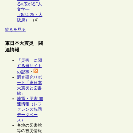
る×広がる”人
文学―」
（8/24-25・大
阪府）
（4）
続きを見る
東日本大震災 関
連情報
「災害」に関
する当サイト
の記事
：
調査研究リポ
ート「東日本
大震災と図書
館」
地震・災害 関
連情報（レフ
ァレンス協同
データベー
ス）
各地の図書館
等の被災情報