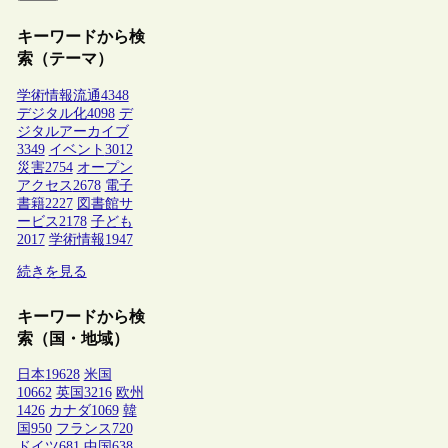
キーワードから検
索（テーマ）
学術情報流通
4348
デジタル化
4098
デ
ジタルアーカイブ
3349
イベント
3012
災害
2754
オープン
アクセス
2678
電子
書籍
2227
図書館サ
ービス
2178
子ども
2017
学術情報
1947
続きを見る
キーワードから検
索（国・地域）
日本
19628
米国
10662
英国
3216
欧州
1426
カナダ
1069
韓
国
950
フランス
720
ドイツ
681
中国
638