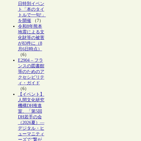
日特別イベン
ト「本のタイ
トルで一句!」
を開催
（7）
令和8年熊本
地震による文
化財等の被害
が83件に（8
月6日時点）
（6）
E2904 – フラ
ンスの図書館
等のためのア
クセシビリテ
ィ・ガイド
（6）
【イベント】
人間文化研究
機構DH推進
室、「第5回
DH若手の会
（2026夏）―
デジタル・ヒ
ューマニティ
ーズで“繋が