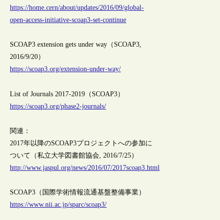
https://home.cern/about/updates/2016/09/global-
open-access-initiative-scoap3-set-continue
SCOAP3 extension gets under way（SCOAP3,
2016/9/20）
https://scoap3.org/extension-under-way/
List of Journals 2017-2019（SCOAP3）
https://scoap3.org/phase2-journals/
関連：
2017年以降のSCOAP3プロジェクトへの参加に
ついて（私立大学図書館協会, 2016/7/25）
http://www.jaspul.org/news/2016/07/2017scoap3.html
SCOAP3（国際学術情報流通基盤整備事業）
https://www.nii.ac.jp/sparc/scoap3/