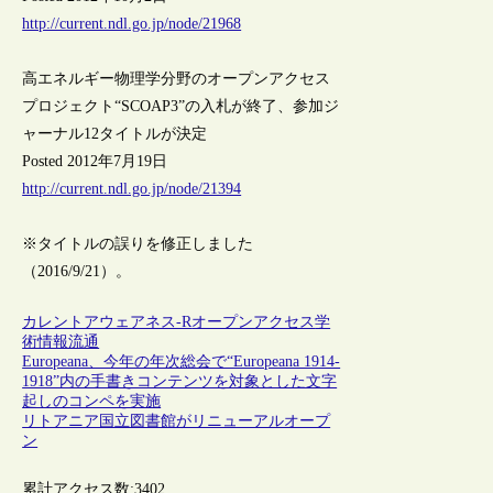
http://current.ndl.go.jp/node/21968
高エネルギー物理学分野のオープンアクセス
プロジェクト“SCOAP3”の入札が終了、参加ジ
ャーナル12タイトルが決定
Posted 2012年7月19日
http://current.ndl.go.jp/node/21394
※タイトルの誤りを修正しました
（2016/9/21）。
カレントアウェアネス-R
オープンアクセス
学
術情報流通
Europeana、今年の年次総会で“Europeana 1914-
1918”内の手書きコンテンツを対象とした文字
起しのコンペを実施
リトアニア国立図書館がリニューアルオープ
ン
累計アクセス数:
3402