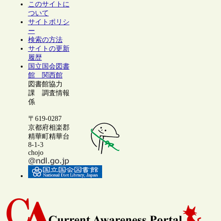
このサイトに
ついて
サイトポリシ
ー
検索の方法
サイトの更新
履歴
国立国会図書
館 関西館
図書館協力
課 調査情報
係
〒619-0287
京都府相楽郡
精華町精華台
8-1-3
chojo