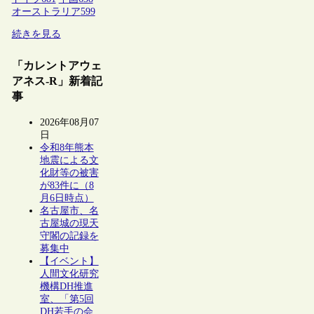
オーストラリア
599
続きを見る
「カレントアウェ
アネス-R」新着記
事
2026年08月07
日
令和8年熊本
地震による文
化財等の被害
が83件に（8
月6日時点）
名古屋市、名
古屋城の現天
守閣の記録を
募集中
【イベント】
人間文化研究
機構DH推進
室、「第5回
DH若手の会