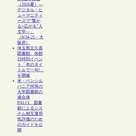
（2026夏）―
デジタル・ヒ
ューマニティ
ーズで“繋が
る×広がる”人
文学―」
（8/24-25・大
阪府）
埼玉県立久喜
図書館、休館
日特別イベン
ト「本のタイ
トルで一句!」
を開催
米・ペンシル
バニア州等の
大学図書館の
連合体
PALCI、図書
館によるシス
テム相互運用
性評価のため
のガイドを公
開