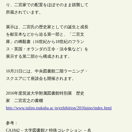
り、二宮家での配置をほぼそのまま踏襲して
所蔵されています。
展示は、二宮氏の歴史家としての誕生と成長
を献呈本などから迫る第一部と、「二宮文
庫」の稀覯書（16世紀から18世紀のフラン
ス・英国・オランダの王令・法令集など）を
展示する第二部から構成されます。
10月21日には、中央図書館二階ラーニング・
スクエアにて座談会も開催されます。
2016年度筑波大学附属図書館特別展 歴史
家 二宮宏之の書棚
http://www.tulips.tsukuba.ac.jp/exhibition/2016nino/index.html
参考：
CA1842 – 大学図書館と特殊コレクション －名