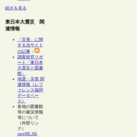
続きを見る
東日本大震災 関
連情報
「災害」に関
する当サイト
の記事
：
調査研究リポ
ート「東日本
大震災と図書
館」
地震・災害 関
連情報（レフ
ァレンス協同
データベー
ス）
各地の図書館
等の被災情報
等について
（外部リン
ク）
saveMLAK