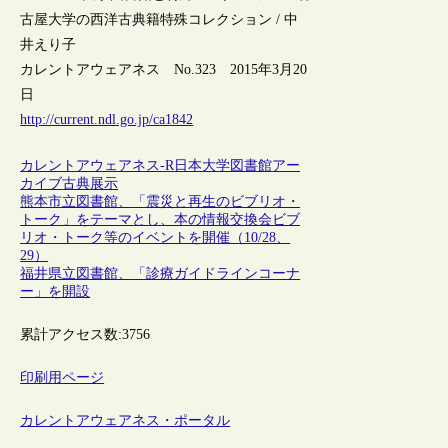
古屋大学の西洋古典籍特殊コレクション / 中
井えり子
カレントアウェアネス No.323 2015年3月20
日
http://current.ndl.go.jp/ca1842
カレントアウェアネス-R
日本
大学図書館
アー
カイブ
古典
展示
熊本市立図書館、「震災と再生のビブリオ・
トーク」をテーマとし、本の情報交換会ビブ
リオ・トーク等のイベントを開催（10/28、
29）
福井県立図書館、「診療ガイドラインコーナ
ー」を開設
累計アクセス数:
3756
印刷用ページ
カレントアウェアネス・ポータル