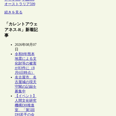
オーストラリア
599
続きを見る
「カレントアウェ
アネス-R」新着記
事
2026年08月07
日
令和8年熊本
地震による文
化財等の被害
が83件に（8
月6日時点）
名古屋市、名
古屋城の現天
守閣の記録を
募集中
【イベント】
人間文化研究
機構DH推進
室、「第5回
DH若手の会