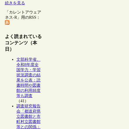
続きを見る
「カレントアウェア
ネス-R」用のRSS：
よく読まれている
コンテンツ（本
日）
文部科学省、
令和8年度全
国学力・学習
状況調査の結
果を公表：読
書時間や図書
館の利用頻度
等も調査
（41）
調査研究報告
会「都道府県
立図書館と市
町村立図書館
等との関係：