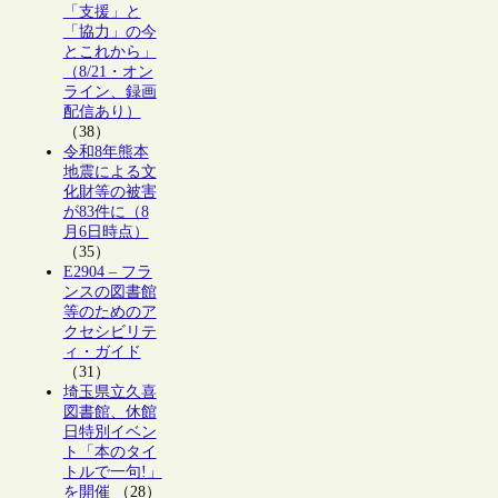
「支援」と
「協力」の今
とこれから」
（8/21・オン
ライン、録画
配信あり）
（38）
令和8年熊本
地震による文
化財等の被害
が83件に（8
月6日時点）
（35）
E2904 – フラ
ンスの図書館
等のためのア
クセシビリテ
ィ・ガイド
（31）
埼玉県立久喜
図書館、休館
日特別イベン
ト「本のタイ
トルで一句!」
を開催
（28）