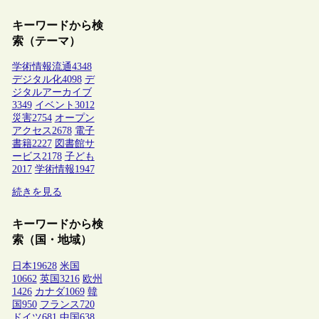
キーワードから検
索（テーマ）
学術情報流通
4348
デジタル化
4098
デ
ジタルアーカイブ
3349
イベント
3012
災害
2754
オープン
アクセス
2678
電子
書籍
2227
図書館サ
ービス
2178
子ども
2017
学術情報
1947
続きを見る
キーワードから検
索（国・地域）
日本
19628
米国
10662
英国
3216
欧州
1426
カナダ
1069
韓
国
950
フランス
720
ドイツ
681
中国
638