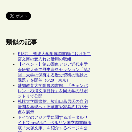
類似の記事
E1872 – 筑波大学附属図書館における二
宮文庫の受入れと活用の取組
【イベント】第20回東アジア近代史学
会研究大会で歴史資料セッション「第2
回 大学の保有する歴史資料の現状と
課題」を開催（6/20・東京）
愛知教育大学附属図書館、「チェンバ
レン・杉浦文庫目録」を同大学のリポ
ジトリで公開
札幌大学図書館、故山口昌男氏の自宅
居間を再現へ：旧蔵書や家具約1万8千
点を展示
ドイツのアジア学に関するポータルサ
イト“CrossAsia”、ベルリン国立図書館所
蔵「大塚文庫」を紹介するページを公