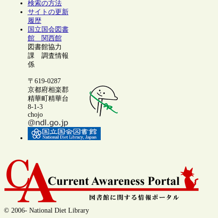
検索の方法
サイトの更新
履歴
国立国会図書
館 関西館
図書館協力
課 調査情報
係
〒619-0287
京都府相楽郡
精華町精華台
8-1-3
chojo
© 2006- National Diet Library