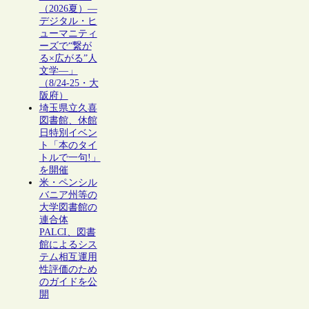
（2026夏）―
デジタル・ヒ
ューマニティ
ーズで“繋が
る×広がる”人
文学―」
（8/24-25・大
阪府）
埼玉県立久喜
図書館、休館
日特別イベン
ト「本のタイ
トルで一句!」
を開催
米・ペンシル
バニア州等の
大学図書館の
連合体
PALCI、図書
館によるシス
テム相互運用
性評価のため
のガイドを公
開