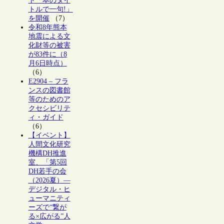
ト「本のタイ
トルで一句!」
を開催
（7）
令和8年熊本
地震による文
化財等の被害
が83件に（8
月6日時点）
（6）
E2904 – フラ
ンスの図書館
等のためのア
クセシビリテ
ィ・ガイド
（6）
【イベント】
人間文化研究
機構DH推進
室、「第5回
DH若手の会
（2026夏）―
デジタル・ヒ
ューマニティ
ーズで“繋が
る×広がる”人