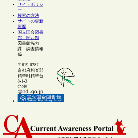
サイトポリシ
ー
検索の方法
サイトの更新
履歴
国立国会図書
館 関西館
図書館協力
課 調査情報
係
〒619-0287
京都府相楽郡
精華町精華台
8-1-3
chojo