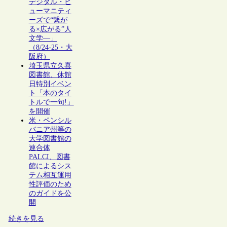
デジタル・ヒ
ューマニティ
ーズで“繋が
る×広がる”人
文学―」
（8/24-25・大
阪府）
埼玉県立久喜
図書館、休館
日特別イベン
ト「本のタイ
トルで一句!」
を開催
米・ペンシル
バニア州等の
大学図書館の
連合体
PALCI、図書
館によるシス
テム相互運用
性評価のため
のガイドを公
開
続きを見る