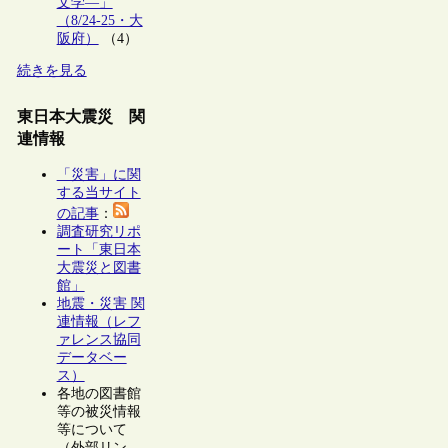
文学―」
（8/24-25・大
阪府）
（4）
続きを見る
東日本大震災 関
連情報
「災害」に関
する当サイト
の記事
：
調査研究リポ
ート「東日本
大震災と図書
館」
地震・災害 関
連情報（レフ
ァレンス協同
データベー
ス）
各地の図書館
等の被災情報
等について
（外部リン