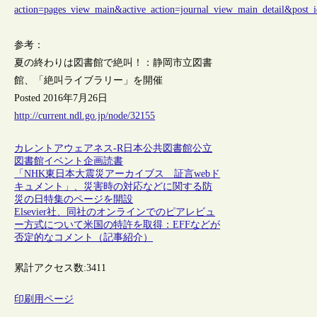
action=pages_view_main&active_action=journal_view_main_detail&pos
参考：
夏の終わりは図書館で絶叫！：静岡市立図書
館、「絶叫ライブラリー」を開催
Posted 2016年7月26日
http://current.ndl.go.jp/node/32155
カレントアウェアネス-R
日本
公共図書館
公立
図書館
イベント
企画
読書
「NHK東日本大震災アーカイブス 証言webド
キュメント」、災害時の対応などに関する防
災の日特集のページを開設
Elsevier社、同社のオンラインでのピアレビュ
ー方式について米国の特許を取得：EFFなどが
否定的なコメント（記事紹介）
累計アクセス数:
3411
印刷用ページ