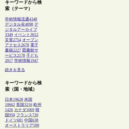
キーワードから検
索（テーマ）
学術情報流通
4348
デジタル化
4098
デ
ジタルアーカイブ
3349
イベント
3012
災害
2754
オープン
アクセス
2678
電子
書籍
2227
図書館サ
ービス
2178
子ども
2017
学術情報
1947
続きを見る
キーワードから検
索（国・地域）
日本
19628
米国
10662
英国
3216
欧州
1426
カナダ
1069
韓
国
950
フランス
720
ドイツ
681
中国
638
オーストラリア
599