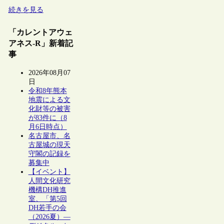
続きを見る
「カレントアウェ
アネス-R」新着記
事
2026年08月07
日
令和8年熊本
地震による文
化財等の被害
が83件に（8
月6日時点）
名古屋市、名
古屋城の現天
守閣の記録を
募集中
【イベント】
人間文化研究
機構DH推進
室、「第5回
DH若手の会
（2026夏）―