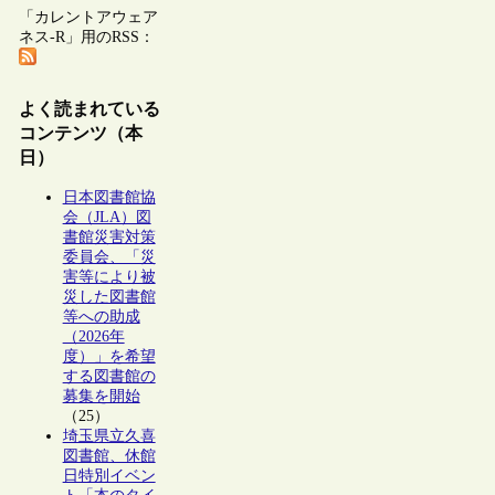
「カレントアウェア
ネス-R」用のRSS：
よく読まれている
コンテンツ（本
日）
日本図書館協
会（JLA）図
書館災害対策
委員会、「災
害等により被
災した図書館
等への助成
（2026年
度）」を希望
する図書館の
募集を開始
（25）
埼玉県立久喜
図書館、休館
日特別イベン