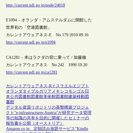
http://current.ndl.go.jp/node/24018
E1094 – オランダ・アムステルダムに開館した
世界初の「空港図書館」
カレントアウェアネス-E No.179 2010.09.16
http://current.ndl.go.jp/e1094
CA1281 – 本はラクダの背に乗って / 加藤徹
カレントアウェアネス No.242 1999.10.20
http://current.ndl.go.jp/ca1281
カレントアウェアネス-R
イスラエル
エジプト
オランダ
タイ
ブルガリア
メキシコ
モンゴル
日
本
公共図書館
図書館
美術館
図書館建築
移動図
書館
デジタル資源リポジトリの基盤構築プロジェ
クト“e-infrastructures Austria”が研究データ管理
等の知識の共有を目的に開催したセミナーの
報告書を公開（オーストリア）
Amazon.co.jp、定額読み放題サービス”Kindle