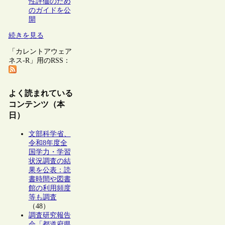
性評価のため
のガイドを公
開
続きを見る
「カレントアウェア
ネス-R」用のRSS：
よく読まれている
コンテンツ（本
日）
文部科学省、
令和8年度全
国学力・学習
状況調査の結
果を公表：読
書時間や図書
館の利用頻度
等も調査
（48）
調査研究報告
会「都道府県