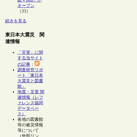
館＋plus」が
オープン
（33）
続きを見る
東日本大震災 関
連情報
「災害」に関
する当サイト
の記事
：
調査研究リポ
ート「東日本
大震災と図書
館」
地震・災害 関
連情報（レフ
ァレンス協同
データベー
ス）
各地の図書館
等の被災情報
等について
（外部リン