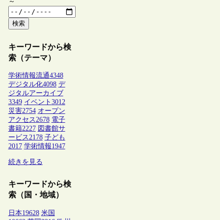
～
検索
キーワードから検
索（テーマ）
学術情報流通
4348
デジタル化
4098
デ
ジタルアーカイブ
3349
イベント
3012
災害
2754
オープン
アクセス
2678
電子
書籍
2227
図書館サ
ービス
2178
子ども
2017
学術情報
1947
続きを見る
キーワードから検
索（国・地域）
日本
19628
米国