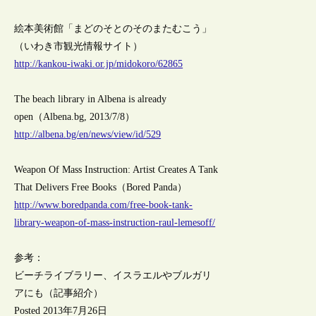
絵本美術館「まどのそとのそのまたむこう」
（いわき市観光情報サイト）
http://kankou-iwaki.or.jp/midokoro/62865
The beach library in Albena is already
open（Albena.bg, 2013/7/8）
http://albena.bg/en/news/view/id/529
Weapon Of Mass Instruction: Artist Creates A Tank
That Delivers Free Books（Bored Panda）
http://www.boredpanda.com/free-book-tank-
library-weapon-of-mass-instruction-raul-lemesoff/
参考：
ビーチライブラリー、イスラエルやブルガリ
アにも（記事紹介）
Posted 2013年7月26日