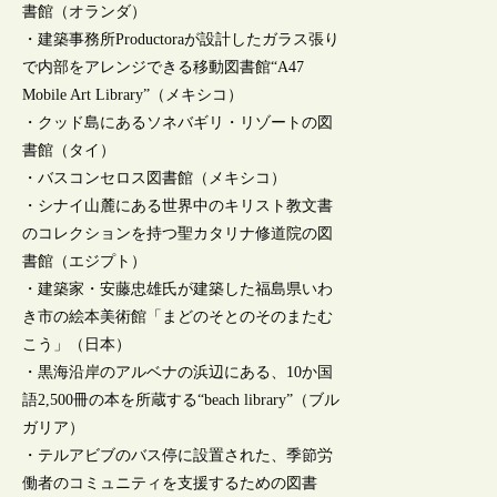
書館（オランダ）
・建築事務所Productoraが設計したガラス張り
で内部をアレンジできる移動図書館“A47
Mobile Art Library”（メキシコ）
・クッド島にあるソネバギリ・リゾートの図
書館（タイ）
・バスコンセロス図書館（メキシコ）
・シナイ山麓にある世界中のキリスト教文書
のコレクションを持つ聖カタリナ修道院の図
書館（エジプト）
・建築家・安藤忠雄氏が建築した福島県いわ
き市の絵本美術館「まどのそとのそのまたむ
こう」（日本）
・黒海沿岸のアルベナの浜辺にある、10か国
語2,500冊の本を所蔵する“beach library”（ブル
ガリア）
・テルアビブのバス停に設置された、季節労
働者のコミュニティを支援するための図書