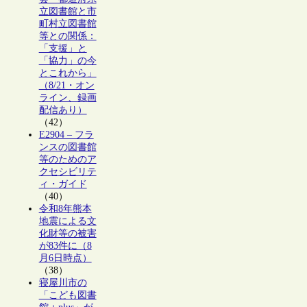
立図書館と市
町村立図書館
等との関係：
「支援」と
「協力」の今
とこれから」
（8/21・オン
ライン、録画
配信あり）
（42）
E2904 – フラ
ンスの図書館
等のためのア
クセシビリテ
ィ・ガイド
（40）
令和8年熊本
地震による文
化財等の被害
が83件に（8
月6日時点）
（38）
寝屋川市の
「こども図書