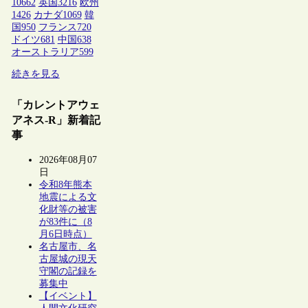
10662
英国
3216
欧州
1426
カナダ
1069
韓
国
950
フランス
720
ドイツ
681
中国
638
オーストラリア
599
続きを見る
「カレントアウェ
アネス-R」新着記
事
2026年08月07
日
令和8年熊本
地震による文
化財等の被害
が83件に（8
月6日時点）
名古屋市、名
古屋城の現天
守閣の記録を
募集中
【イベント】