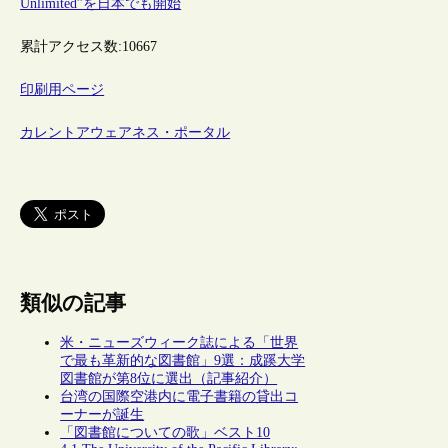
Unlimited”を日本でも開始
累計アクセス数:
10667
印刷用ページ
カレントアウェアネス・ポータル
類似の記事
米・ニューズウィーク誌による「世界
で最も革新的な図書館」9選：成蹊大学
図書館が第8位に選出（記事紹介）
台湾の国際空港内に電子書籍の貸出コ
ーナーが誕生
「図書館についての歌」ベスト10