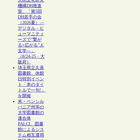
人間文化研究
機構DH推進
室、「第5回
DH若手の会
（2026夏）―
デジタル・ヒ
ューマニティ
ーズで“繋が
る×広がる”人
文学―」
（8/24-25・大
阪府）
埼玉県立久喜
図書館、休館
日特別イベン
ト「本のタイ
トルで一句!」
を開催
米・ペンシル
バニア州等の
大学図書館の
連合体
PALCI、図書
館によるシス
テム相互運用