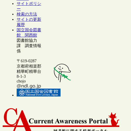
サイトポリシ
ー
検索の方法
サイトの更新
履歴
国立国会図書
館 関西館
図書館協力
課 調査情報
係
〒619-0287
京都府相楽郡
精華町精華台
8-1-3
chojo