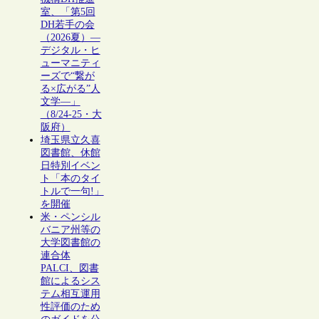
室、「第5回
DH若手の会
（2026夏）―
デジタル・ヒ
ューマニティ
ーズで“繋が
る×広がる”人
文学―」
（8/24-25・大
阪府）
埼玉県立久喜
図書館、休館
日特別イベン
ト「本のタイ
トルで一句!」
を開催
米・ペンシル
バニア州等の
大学図書館の
連合体
PALCI、図書
館によるシス
テム相互運用
性評価のため