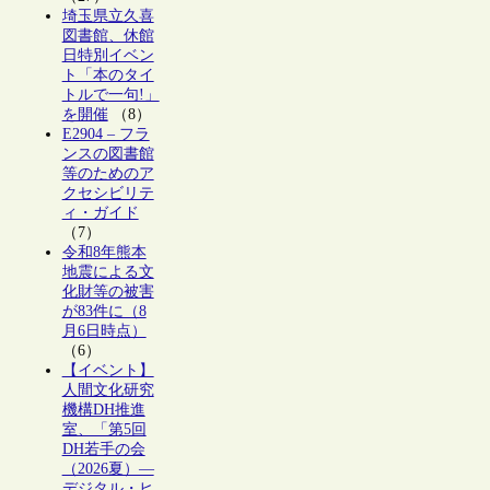
埼玉県立久喜
図書館、休館
日特別イベン
ト「本のタイ
トルで一句!」
を開催
（8）
E2904 – フラ
ンスの図書館
等のためのア
クセシビリテ
ィ・ガイド
（7）
令和8年熊本
地震による文
化財等の被害
が83件に（8
月6日時点）
（6）
【イベント】
人間文化研究
機構DH推進
室、「第5回
DH若手の会
（2026夏）―
デジタル・ヒ