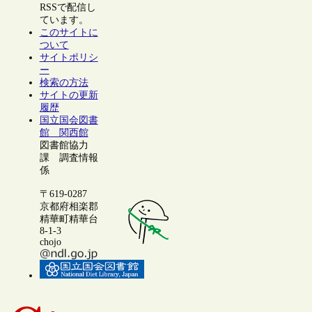
RSSで配信し
ています。
このサイトに
ついて
サイトポリシ
ー
検索の方法
サイトの更新
履歴
国立国会図書
館 関西館
図書館協力
課 調査情報
係
〒619-0287
京都府相楽郡
精華町精華台
8-1-3
chojo