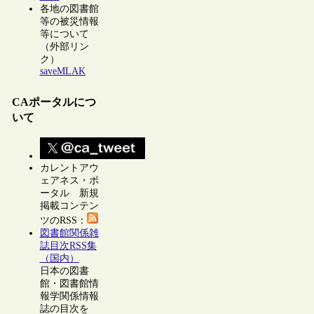
各地の図書館
等の被災情報
等について
（外部リン
ク）
saveMLAK
CAポータルにつ
いて
カレントアウ
ェアネス・ポ
ータル 新規
掲載コンテン
ツのRSS：
図書館関係雑
誌目次RSS集
（国内）
日本の図書
館・図書館情
報学関係情報
誌の目次を