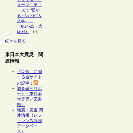
ューマニティ
ーズで“繋が
る×広がる”人
文学―」
（8/24-25・大
阪府）
（4）
続きを見る
東日本大震災 関
連情報
「災害」に関
する当サイト
の記事
：
調査研究リポ
ート「東日本
大震災と図書
館」
地震・災害 関
連情報（レフ
ァレンス協同
データベー
ス）