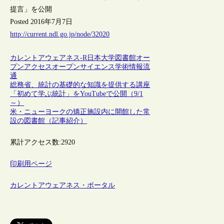
提言」を公開
Posted 2016年7月7日
http://current.ndl.go.jp/node/32020
カレントアウェアネス-R
日本
大学図書館
オー
プンアクセス
オープンサイエンス
学術情報流
通
総務省、統計の基礎的な知識を提供する講座
「初めて学ぶ統計」をYouTubeで公開（9/1
～）
米・ニューヨークの矯正施設内に開館した常
設の図書館（記事紹介）
累計アクセス数:
2920
印刷用ページ
カレントアウェアネス・ポータル