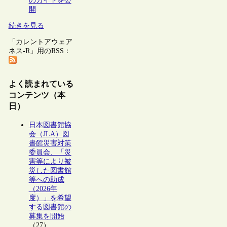
のガイドを公
開
続きを見る
「カレントアウェア
ネス-R」用のRSS：
よく読まれている
コンテンツ（本
日）
日本図書館協
会（JLA）図
書館災害対策
委員会、「災
害等により被
災した図書館
等への助成
（2026年
度）」を希望
する図書館の
募集を開始
（27）