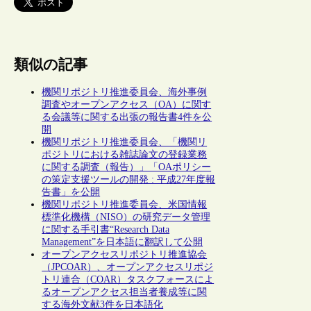
類似の記事
機関リポジトリ推進委員会、海外事例
調査やオープンアクセス（OA）に関す
る会議等に関する出張の報告書4件を公
開
機関リポジトリ推進委員会、「機関リ
ポジトリにおける雑誌論文の登録業務
に関する調査（報告）」「OAポリシー
の策定支援ツールの開発 : 平成27年度報
告書」を公開
機関リポジトリ推進委員会、米国情報
標準化機構（NISO）の研究データ管理
に関する手引書“Research Data
Management”を日本語に翻訳して公開
オープンアクセスリポジトリ推進協会
（JPCOAR）、オープンアクセスリポジ
トリ連合（COAR）タスクフォースによ
るオープンアクセス担当者養成等に関
する海外文献3件を日本語化