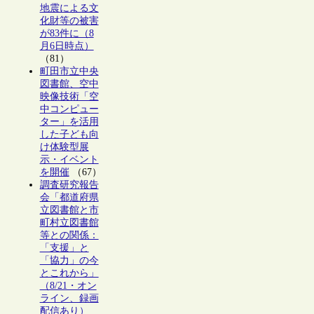
地震による文
化財等の被害
が83件に（8
月6日時点）
（81）
町田市立中央
図書館、空中
映像技術「空
中コンピュー
ター」を活用
した子ども向
け体験型展
示・イベント
を開催
（67）
調査研究報告
会「都道府県
立図書館と市
町村立図書館
等との関係：
「支援」と
「協力」の今
とこれから」
（8/21・オン
ライン、録画
配信あり）