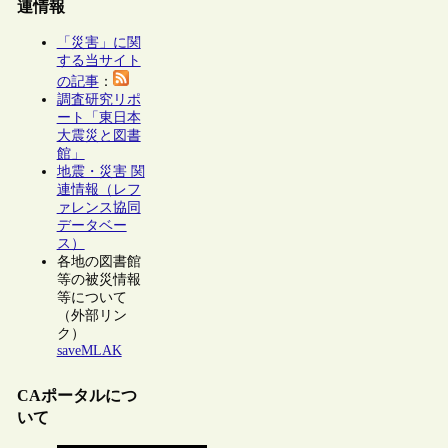
連情報
「災害」に関
する当サイト
の記事
：
調査研究リポ
ート「東日本
大震災と図書
館」
地震・災害 関
連情報（レフ
ァレンス協同
データベー
ス）
各地の図書館
等の被災情報
等について
（外部リン
ク）
saveMLAK
CAポータルにつ
いて