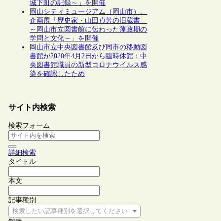
城下町の記録～」を開催
岡山シティミュージアム（岡山市）、
企画展「歴史家・山田貞芳の旧蔵書
～岡山市立図書館に伝わった藩政期の
学問と文化～」を開催
岡山市立中央図書館及び同市の移動図
書館が2020年4月2日から臨時休館：中
央図書館職員の新型コロナウイルス感
染を確認したため
サイト内検索
検索フォーム
詳細検索
タイトル
本文
記事種別
検索したい記事種別を選択してください