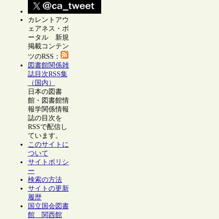
カレントアウ
ェアネス・ポ
ータル 新規
掲載コンテン
ツのRSS：
図書館関係雑
誌目次RSS集
（国内）
日本の図書
館・図書館情
報学関係情報
誌の目次を
RSSで配信し
ています。
このサイトに
ついて
サイトポリシ
ー
検索の方法
サイトの更新
履歴
国立国会図書
館 関西館