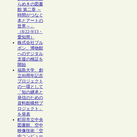
らめきの図書
館 第二章 ～
時間がつなぐ
本とアートの
世界～」
（8/22-9/13・
愛知県）
株式会社ブル
ボン、博物館
へのデジタル
支援の検証を
開始
福島大学、創
立80周年記念
プロジェクト
の一環として
「知の継承と
発信のための
資料館構想プ
ロジェクト」
を発表
町田市立中央
図書館、空中
映像技術「空
中コンピュー