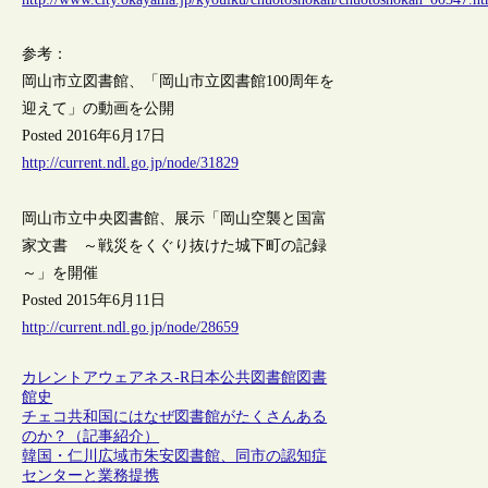
参考：
岡山市立図書館、「岡山市立図書館100周年を
迎えて」の動画を公開
Posted 2016年6月17日
http://current.ndl.go.jp/node/31829
岡山市立中央図書館、展示「岡山空襲と国富
家文書 ～戦災をくぐり抜けた城下町の記録
～」を開催
Posted 2015年6月11日
http://current.ndl.go.jp/node/28659
カレントアウェアネス-R
日本
公共図書館
図書
館史
チェコ共和国にはなぜ図書館がたくさんある
のか？（記事紹介）
韓国・仁川広域市朱安図書館、同市の認知症
センターと業務提携