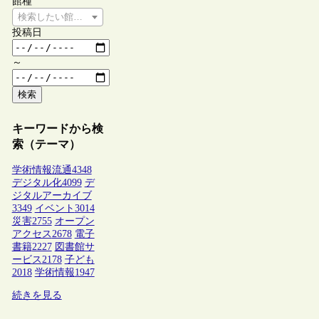
館種
検索したい館種を選択してください
投稿日
～
検索
キーワードから検
索（テーマ）
学術情報流通
4348
デジタル化
4099
デ
ジタルアーカイブ
3349
イベント
3014
災害
2755
オープン
アクセス
2678
電子
書籍
2227
図書館サ
ービス
2178
子ども
2018
学術情報
1947
続きを見る