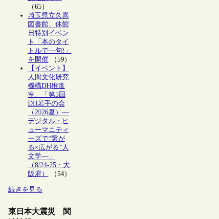
（65）
埼玉県立久喜
図書館、休館
日特別イベン
ト「本のタイ
トルで一句!」
を開催
（59）
【イベント】
人間文化研究
機構DH推進
室、「第5回
DH若手の会
（2026夏）―
デジタル・ヒ
ューマニティ
ーズで“繋が
る×広がる”人
文学―」
（8/24-25・大
阪府）
（54）
続きを見る
東日本大震災 関