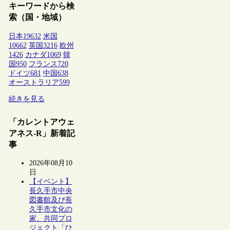
キーワードから検
索（国・地域）
日本
19632
米国
10662
英国
3216
欧州
1426
カナダ
1069
韓
国
950
フランス
720
ドイツ
681
中国
638
オーストラリア
599
続きを見る
「カレントアウェ
アネス-R」新着記
事
2026年08月10
日
【イベント】
長久手市中央
図書館及び長
久手市文化の
家、共同プロ
ジェクト「ひ