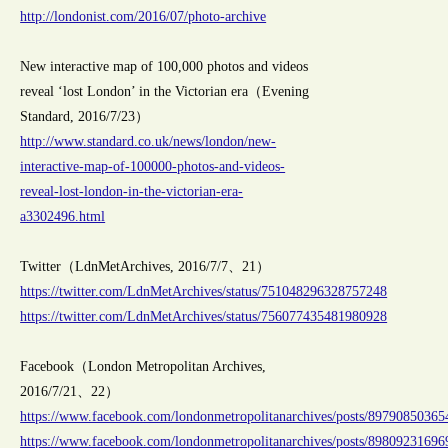
http://londonist.com/2016/07/photo-archive
New interactive map of 100,000 photos and videos
reveal ‘lost London’ in the Victorian era（Evening
Standard, 2016/7/23）
http://www.standard.co.uk/news/london/new-
interactive-map-of-100000-photos-and-videos-
reveal-lost-london-in-the-victorian-era-
a3302496.html
Twitter（LdnMetArchives, 2016/7/7、21）
https://twitter.com/LdnMetArchives/status/751048296328757248
https://twitter.com/LdnMetArchives/status/756077435481980928
Facebook（London Metropolitan Archives,
2016/7/21、22）
https://www.facebook.com/londonmetropolitanarchives/posts/8979085036
https://www.facebook.com/londonmetropolitanarchives/posts/8980923169