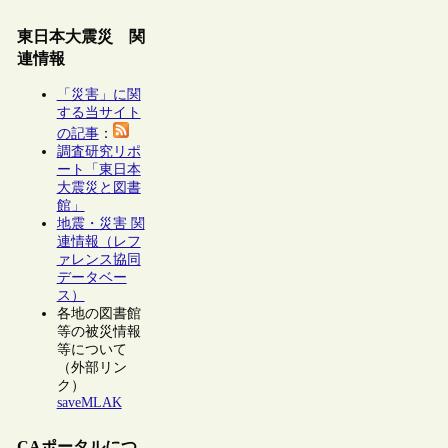
東日本大震災 関
連情報
「災害」に関
する当サイト
の記事
：
調査研究リポ
ート「東日本
大震災と図書
館」
地震・災害 関
連情報（レフ
ァレンス協同
データベー
ス）
各地の図書館
等の被災情報
等について
（外部リン
ク）
saveMLAK
CAポータルにつ