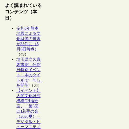
よく読まれている
コンテンツ（本
日）
令和8年熊本
地震による文
化財等の被害
が83件に（8
月6日時点）
（49）
埼玉県立久喜
図書館、休館
日特別イベン
ト「本のタイ
トルで一句!」
を開催
（34）
【イベント】
人間文化研究
機構DH推進
室、「第5回
DH若手の会
（2026夏）―
デジタル・ヒ
ューマニティ