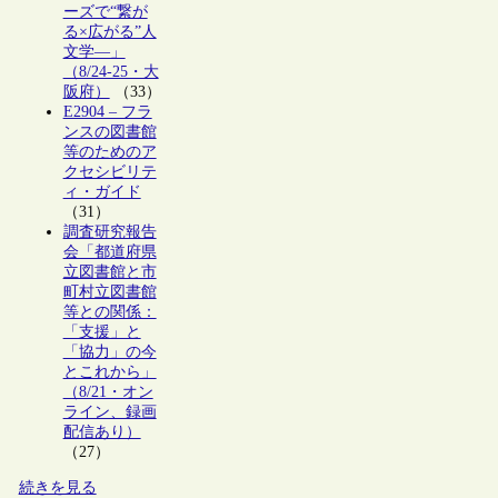
ーズで“繋が
る×広がる”人
文学―」
（8/24-25・大
阪府）
（33）
E2904 – フラ
ンスの図書館
等のためのア
クセシビリテ
ィ・ガイド
（31）
調査研究報告
会「都道府県
立図書館と市
町村立図書館
等との関係：
「支援」と
「協力」の今
とこれから」
（8/21・オン
ライン、録画
配信あり）
（27）
続きを見る