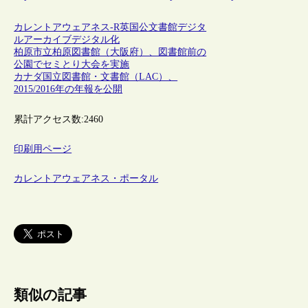
カレントアウェアネス-R
英国
公文書館
デジタ
ルアーカイブ
デジタル化
柏原市立柏原図書館（大阪府）、図書館前の
公園でセミとり大会を実施
カナダ国立図書館・文書館（LAC）、
2015/2016年の年報を公開
累計アクセス数:
2460
印刷用ページ
カレントアウェアネス・ポータル
類似の記事