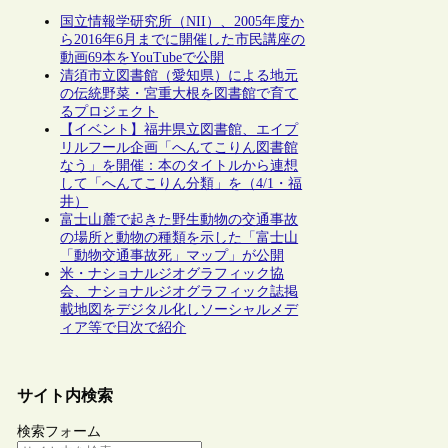
国立情報学研究所（NII）、2005年度か
ら2016年6月までに開催した市民講座の
動画69本をYouTubeで公開
清須市立図書館（愛知県）による地元
の伝統野菜・宮重大根を図書館で育て
るプロジェクト
【イベント】福井県立図書館、エイプ
リルフール企画「へんてこりん図書館
なう」を開催：本のタイトルから連想
して「へんてこりん分類」を（4/1・福
井）
富士山麓で起きた野生動物の交通事故
の場所と動物の種類を示した「富士山
「動物交通事故死」マップ」が公開
米・ナショナルジオグラフィック協
会、ナショナルジオグラフィック誌掲
載地図をデジタル化しソーシャルメデ
ィア等で日次で紹介
サイト内検索
検索フォーム