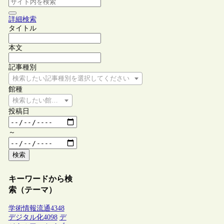
詳細検索
タイトル
本文
記事種別
検索したい記事種別を選択してください
館種
検索したい館種を選択してください
投稿日
～
検索
キーワードから検
索（テーマ）
学術情報流通
4348
デジタル化
4098
デ