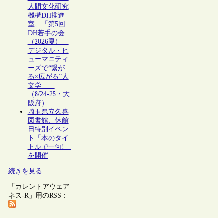
人間文化研究
機構DH推進
室、「第5回
DH若手の会
（2026夏）―
デジタル・ヒ
ューマニティ
ーズで“繋が
る×広がる”人
文学―」
（8/24-25・大
阪府）
埼玉県立久喜
図書館、休館
日特別イベン
ト「本のタイ
トルで一句!」
を開催
続きを見る
「カレントアウェア
ネス-R」用のRSS：