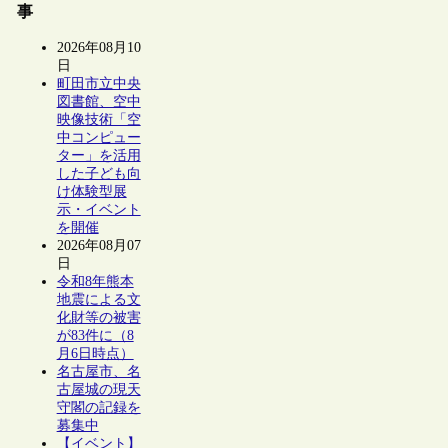
事
2026年08月10
日
町田市立中央
図書館、空中
映像技術「空
中コンピュー
ター」を活用
した子ども向
け体験型展
示・イベント
を開催
2026年08月07
日
令和8年熊本
地震による文
化財等の被害
が83件に（8
月6日時点）
名古屋市、名
古屋城の現天
守閣の記録を
募集中
【イベント】