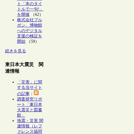
ト「本のタイ
トルで一句!」
を開催
（62）
株式会社ブル
ボン、博物館
へのデジタル
支援の検証を
開始
（59）
続きを見る
東日本大震災 関
連情報
「災害」に関
する当サイト
の記事
：
調査研究リポ
ート「東日本
大震災と図書
館」
地震・災害 関
連情報（レフ
ァレンス協同