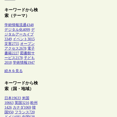
キーワードから検
索（テーマ）
学術情報流通
4348
デジタル化
4099
デ
ジタルアーカイブ
3349
イベント
3015
災害
2755
オープン
アクセス
2678
電子
書籍
2227
図書館サ
ービス
2178
子ども
2018
学術情報
1947
続きを見る
キーワードから検
索（国・地域）
日本
19633
米国
10663
英国
3216
欧州
1426
カナダ
1069
韓
国
950
フランス
720
ドイツ
681
中国
638