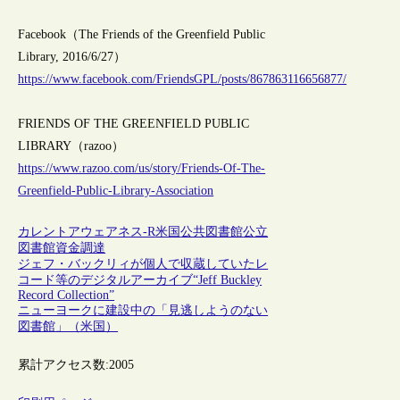
Facebook（The Friends of the Greenfield Public
Library, 2016/6/27）
https://www.facebook.com/FriendsGPL/posts/867863116656877/
FRIENDS OF THE GREENFIELD PUBLIC
LIBRARY（razoo）
https://www.razoo.com/us/story/Friends-Of-The-
Greenfield-Public-Library-Association
カレントアウェアネス-R
米国
公共図書館
公立
図書館
資金調達
ジェフ・バックリィが個人で収蔵していたレ
コード等のデジタルアーカイブ“Jeff Buckley
Record Collection”
ニューヨークに建設中の「見逃しようのない
図書館」（米国）
累計アクセス数:
2005