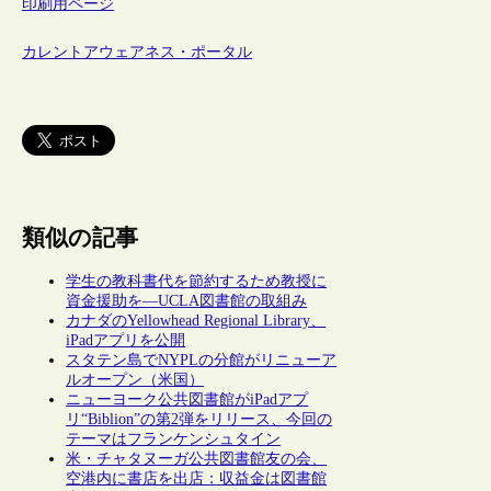
印刷用ページ
カレントアウェアネス・ポータル
類似の記事
学生の教科書代を節約するため教授に
資金援助を―UCLA図書館の取組み
カナダのYellowhead Regional Library、
iPadアプリを公開
スタテン島でNYPLの分館がリニューア
ルオープン（米国）
ニューヨーク公共図書館がiPadアプ
リ“Biblion”の第2弾をリリース、今回の
テーマはフランケンシュタイン
米・チャタヌーガ公共図書館友の会、
空港内に書店を出店：収益金は図書館