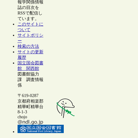
報学関係情報
誌の目次を
RSSで配信し
ています。
このサイトに
ついて
サイトポリシ
ー
検索の方法
サイトの更新
履歴
国立国会図書
館 関西館
図書館協力
課 調査情報
係
〒619-0287
京都府相楽郡
精華町精華台
8-1-3
chojo