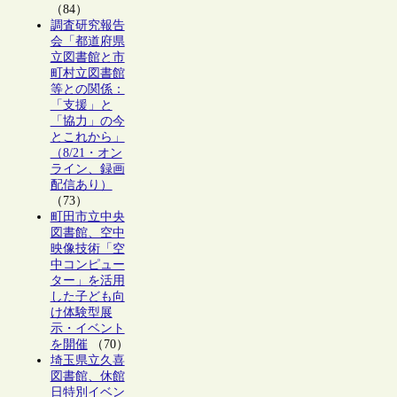
（84）
調査研究報告
会「都道府県
立図書館と市
町村立図書館
等との関係：
「支援」と
「協力」の今
とこれから」
（8/21・オン
ライン、録画
配信あり）
（73）
町田市立中央
図書館、空中
映像技術「空
中コンピュー
ター」を活用
した子ども向
け体験型展
示・イベント
を開催
（70）
埼玉県立久喜
図書館、休館
日特別イベン