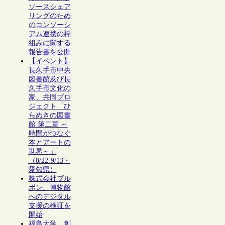
ソースシェア
リングのため
のコンソーシ
アム連携の枠
組みに関する
報告書を公開
【イベント】
長久手市中央
図書館及び長
久手市文化の
家、共同プロ
ジェクト「ひ
らめきの図書
館 第二章 ～
時間がつなぐ
本とアートの
世界～」
（8/22-9/13・
愛知県）
株式会社ブル
ボン、博物館
へのデジタル
支援の検証を
開始
福島大学、創