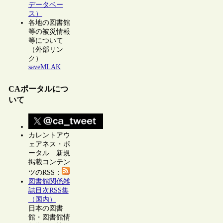
データベー
ス）
各地の図書館
等の被災情報
等について
（外部リン
ク）
saveMLAK
CAポータルにつ
いて
カレントアウ
ェアネス・ポ
ータル 新規
掲載コンテン
ツのRSS：
図書館関係雑
誌目次RSS集
（国内）
日本の図書
館・図書館情