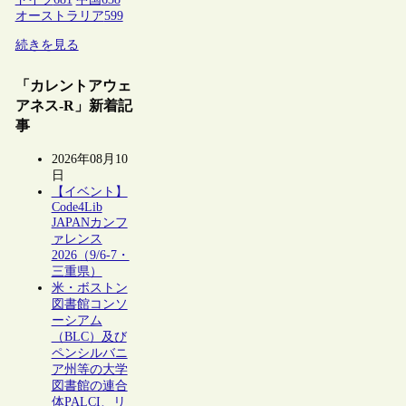
オーストラリア
599
続きを見る
「カレントアウェ
アネス-R」新着記
事
2026年08月10
日
【イベント】
Code4Lib
JAPANカンフ
ァレンス
2026（9/6-7・
三重県）
米・ボストン
図書館コンソ
ーシアム
（BLC）及び
ペンシルバニ
ア州等の大学
図書館の連合
体PALCI、リ