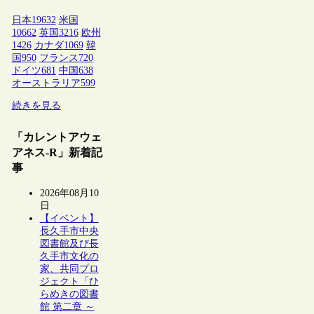
日本
19632
米国
10662
英国
3216
欧州
1426
カナダ
1069
韓
国
950
フランス
720
ドイツ
681
中国
638
オーストラリア
599
続きを見る
「カレントアウェ
アネス-R」新着記
事
2026年08月10
日
【イベント】
長久手市中央
図書館及び長
久手市文化の
家、共同プロ
ジェクト「ひ
らめきの図書
館 第二章 ～