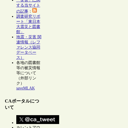
「災害」に関
する当サイト
の記事
：
調査研究リポ
ート「東日本
大震災と図書
館」
地震・災害 関
連情報（レフ
ァレンス協同
データベー
ス）
各地の図書館
等の被災情報
等について
（外部リン
ク）
saveMLAK
CAポータルにつ
いて
カレントアウ