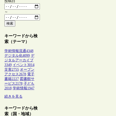
投稿日
～
検索
キーワードから検
索（テーマ）
学術情報流通
4348
デジタル化
4099
デ
ジタルアーカイブ
3349
イベント
3014
災害
2755
オープン
アクセス
2678
電子
書籍
2227
図書館サ
ービス
2178
子ども
2018
学術情報
1947
続きを見る
キーワードから検
索（国・地域）