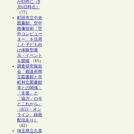
が83件に（8
月6日時点）
（77）
町田市立中央
図書館、空中
映像技術「空
中コンピュー
ター」を活用
した子ども向
け体験型展
示・イベント
を開催
（65）
調査研究報告
会「都道府県
立図書館と市
町村立図書館
等との関係：
「支援」と
「協力」の今
とこれから」
（8/21・オン
ライン、録画
配信あり）
（62）
埼玉県立久喜