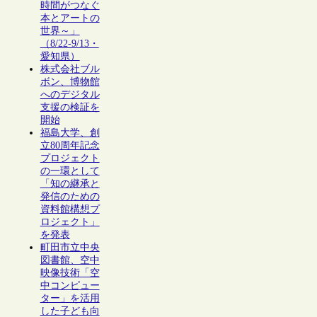
時間がつなぐ
本とアートの
世界～」
（8/22-9/13・
愛知県）
株式会社ブル
ボン、博物館
へのデジタル
支援の検証を
開始
福島大学、創
立80周年記念
プロジェクト
の一環として
「知の継承と
発信のための
資料館構想プ
ロジェクト」
を発表
町田市立中央
図書館、空中
映像技術「空
中コンピュー
ター」を活用
した子ども向