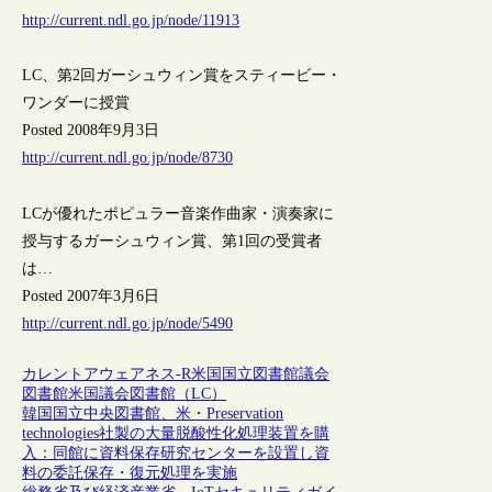
http://current.ndl.go.jp/node/11913
LC、第2回ガーシュウィン賞をスティービー・
ワンダーに授賞
Posted 2008年9月3日
http://current.ndl.go.jp/node/8730
LCが優れたポピュラー音楽作曲家・演奏家に
授与するガーシュウィン賞、第1回の受賞者
は…
Posted 2007年3月6日
http://current.ndl.go.jp/node/5490
カレントアウェアネス-R
米国
国立図書館
議会
図書館
米国議会図書館（LC）
韓国国立中央図書館、米・Preservation
technologies社製の大量脱酸性化処理装置を購
入：同館に資料保存研究センターを設置し資
料の委託保存・復元処理を実施