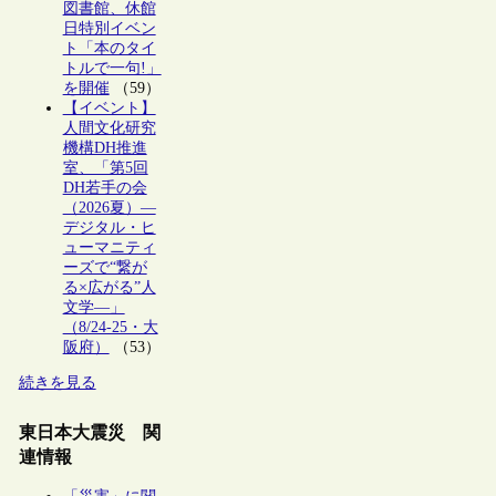
図書館、休館
日特別イベン
ト「本のタイ
トルで一句!」
を開催
（59）
【イベント】
人間文化研究
機構DH推進
室、「第5回
DH若手の会
（2026夏）―
デジタル・ヒ
ューマニティ
ーズで“繋が
る×広がる”人
文学―」
（8/24-25・大
阪府）
（53）
続きを見る
東日本大震災 関
連情報