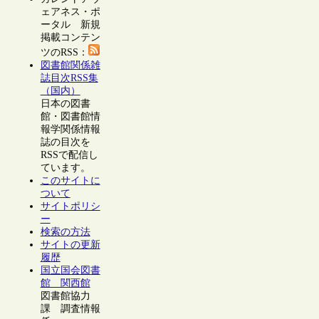
ェアネス・ポ
ータル 新規
掲載コンテン
ツのRSS：
図書館関係雑
誌目次RSS集
（国内）
日本の図書
館・図書館情
報学関係情報
誌の目次を
RSSで配信し
ています。
このサイトに
ついて
サイトポリシ
ー
検索の方法
サイトの更新
履歴
国立国会図書
館 関西館
図書館協力
課 調査情報