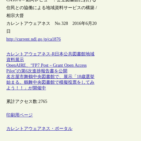
住民との協働による地域資料サービスの構築 /
相宗大督
カレントアウェアネス No.328 2016年6月20
日
http://current.ndl.go.jp/ca1876
カレントアウェアネス-R
日本
公共図書館
地域
資料
展示
OpenAIRE、“FP7 Post－Grant Open Access
Pilot”の第6次進捗報告書を公開
名古屋市舞鶴中央図書館で、展示「18歳選挙
始まる。鶴舞中央図書館で模擬投票をしてみ
よう！！」が開催中
累計アクセス数:
2765
印刷用ページ
カレントアウェアネス・ポータル