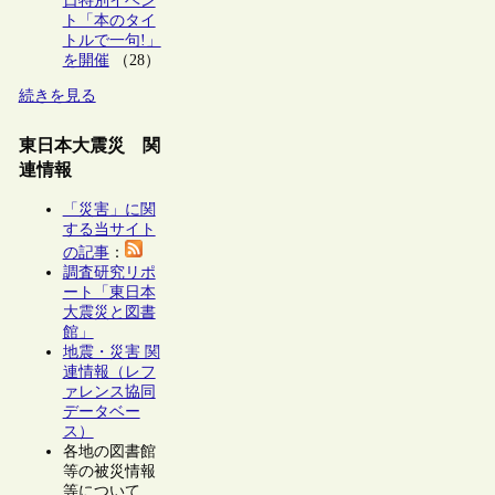
日特別イベン
ト「本のタイ
トルで一句!」
を開催
（28）
続きを見る
東日本大震災 関
連情報
「災害」に関
する当サイト
の記事
：
調査研究リポ
ート「東日本
大震災と図書
館」
地震・災害 関
連情報（レフ
ァレンス協同
データベー
ス）
各地の図書館
等の被災情報
等について