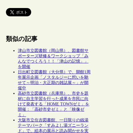
類似の記事
津山市立図書館（岡山県）、図書館サ
ポーターズ研修＆ワークショップ「み
んなでつくろう！！「津山の記憶」」
を開催
日出町立図書館（大分県）で、開館1周
年展示企画「ノスタルジーに想いを馳
せて～明治・大正期の雑誌展～」が開
催中
高砂市立図書館（兵庫県）、市史を題
材に自主学習を行った成果を市民に向
けて発表する「HOME TOWNゼミ」を
開催：「高砂市史ゼミ」と「映像ゼ
ミ」
大阪市立住吉図書館、一日限りの銭湯
テーマパーク「すみよし湯ズニーラン
ド」で、絵本の展示と読み聞かせを実