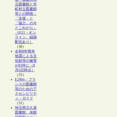
立図書館と市
町村立図書館
等との関係：
「支援」と
「協力」の今
とこれから」
（8/21・オン
ライン、録画
配信あり）
（38）
令和8年熊本
地震による文
化財等の被害
が83件に（8
月6日時点）
（35）
E2904 – フラ
ンスの図書館
等のためのア
クセシビリテ
ィ・ガイド
（31）
埼玉県立久喜
図書館、休館