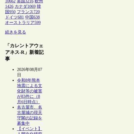
10662
英国
3216
欧州
1426
カナダ
1069
韓
国
950
フランス
720
ドイツ
681
中国
638
オーストラリア
599
続きを見る
「カレントアウェ
アネス-R」新着記
事
2026年08月07
日
令和8年熊本
地震による文
化財等の被害
が83件に（8
月6日時点）
名古屋市、名
古屋城の現天
守閣の記録を
募集中
【イベント】