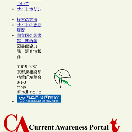
ついて
サイトポリシ
ー
検索の方法
サイトの更新
履歴
国立国会図書
館 関西館
図書館協力
課 調査情報
係
〒619-0287
京都府相楽郡
精華町精華台
8-1-3
chojo