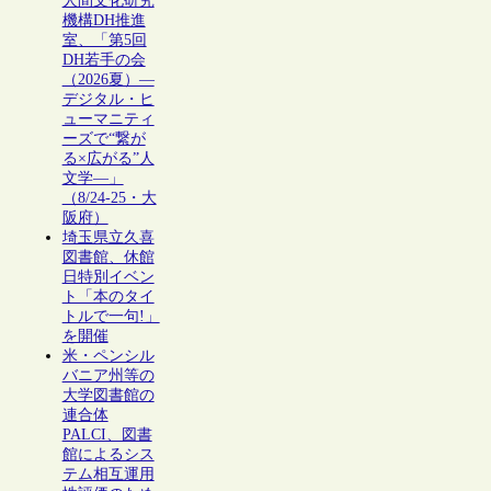
人間文化研究
機構DH推進
室、「第5回
DH若手の会
（2026夏）―
デジタル・ヒ
ューマニティ
ーズで“繋が
る×広がる”人
文学―」
（8/24-25・大
阪府）
埼玉県立久喜
図書館、休館
日特別イベン
ト「本のタイ
トルで一句!」
を開催
米・ペンシル
バニア州等の
大学図書館の
連合体
PALCI、図書
館によるシス
テム相互運用