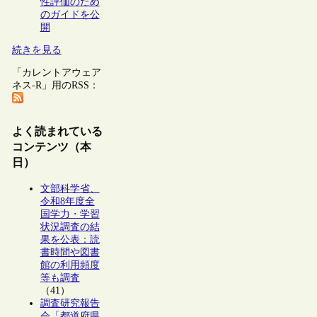
性評価のため
のガイドを公
開
続きを見る
「カレントアウェア
ネス-R」用のRSS：
よく読まれている
コンテンツ（本
日）
文部科学省、
令和8年度全
国学力・学習
状況調査の結
果を公表：読
書時間や図書
館の利用頻度
等も調査
（41）
調査研究報告
会「都道府県