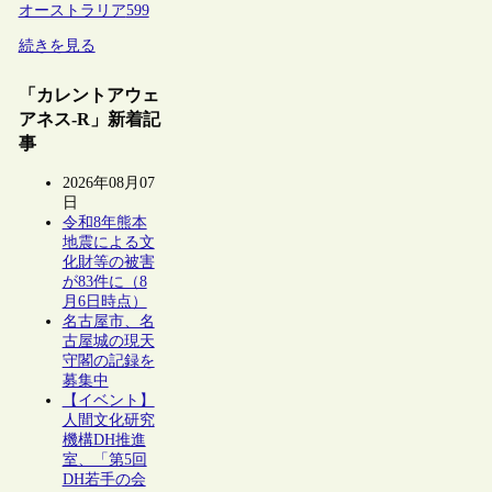
オーストラリア
599
続きを見る
「カレントアウェ
アネス-R」新着記
事
2026年08月07
日
令和8年熊本
地震による文
化財等の被害
が83件に（8
月6日時点）
名古屋市、名
古屋城の現天
守閣の記録を
募集中
【イベント】
人間文化研究
機構DH推進
室、「第5回
DH若手の会