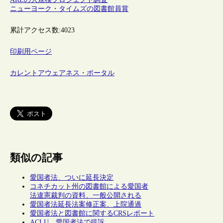
ニューヨーク・タイムズの図書館員賞
累計アクセス数:
4023
印刷用ページ
カレントアウェアネス・ポータル
類似の記事
愛国者法、ついに延長決定
コネチカット州の図書館による愛国者
法違憲裁判の資料、一般公開される
愛国者法延長法案修正案、上院通過
愛国者法と図書館に関するCRSレポート
ACLU、愛国者法で提訴