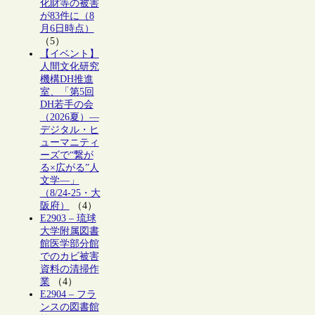
化財等の被害
が83件に（8
月6日時点）
（5）
【イベント】
人間文化研究
機構DH推進
室、「第5回
DH若手の会
（2026夏）―
デジタル・ヒ
ューマニティ
ーズで“繋が
る×広がる”人
文学―」
（8/24-25・大
阪府）
（4）
E2903 – 琉球
大学附属図書
館医学部分館
でのカビ被害
資料の清掃作
業
（4）
E2904 – フラ
ンスの図書館