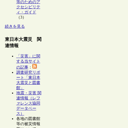
等のためのア
クセシビリテ
ィ・ガイド
（3）
続きを見る
東日本大震災 関
連情報
「災害」に関
する当サイト
の記事
：
調査研究リポ
ート「東日本
大震災と図書
館」
地震・災害 関
連情報（レフ
ァレンス協同
データベー
ス）
各地の図書館
等の被災情報