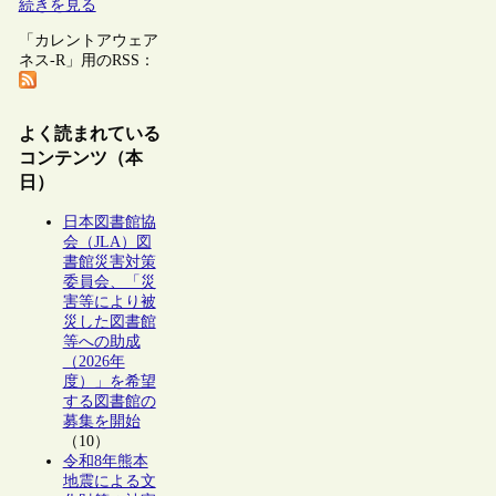
続きを見る
「カレントアウェア
ネス-R」用のRSS：
よく読まれている
コンテンツ（本
日）
日本図書館協
会（JLA）図
書館災害対策
委員会、「災
害等により被
災した図書館
等への助成
（2026年
度）」を希望
する図書館の
募集を開始
（10）
令和8年熊本
地震による文