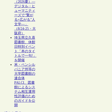
（2026夏）―
デジタル・ヒ
ューマニティ
ーズで“繋が
る×広がる”人
文学―」
（8/24-25・大
阪府）
埼玉県立久喜
図書館、休館
日特別イベン
ト「本のタイ
トルで一句!」
を開催
米・ペンシル
バニア州等の
大学図書館の
連合体
PALCI、図書
館によるシス
テム相互運用
性評価のため
のガイドを公
開