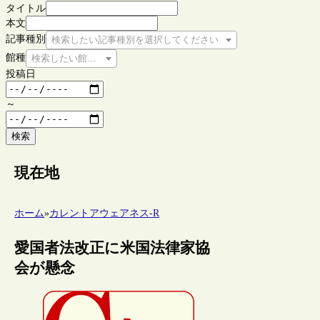
タイトル
本文
記事種別
検索したい記事種別を選択してください
館種
検索したい館種を選択してください
投稿日
～
検索
現在地
ホーム
»
カレントアウェアネス-R
愛国者法改正に米国法律家協
会が懸念