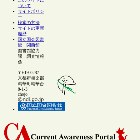
このサイトに
ついて
サイトポリシ
ー
検索の方法
サイトの更新
履歴
国立国会図書
館 関西館
図書館協力
課 調査情報
係
〒619-0287
京都府相楽郡
精華町精華台
8-1-3
chojo