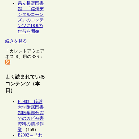
県立長野図書
館、「信州デ
ジタルコモン
ズ」のコンテ
ンツにDOIの
付与を開始
続きを見る
「カレントアウェア
ネス-R」用のRSS：
よく読まれている
コンテンツ（本
日）
E2903 – 琉球
大学附属図書
館医学部分館
でのカビ被害
資料の清掃作
業
（159）
E2902 – 「わ