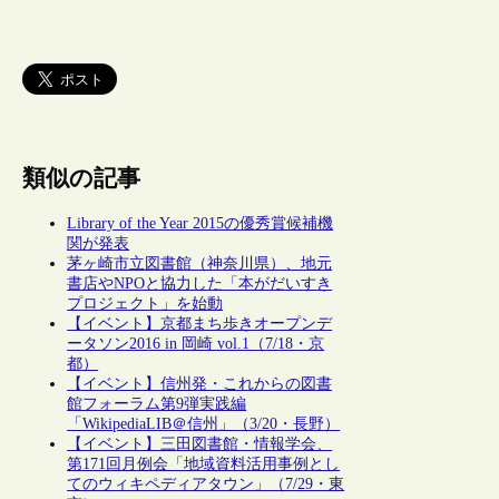
類似の記事
Library of the Year 2015の優秀賞候補機
関が発表
茅ヶ崎市立図書館（神奈川県）、地元
書店やNPOと協力した「本がだいすき
プロジェクト」を始動
【イベント】京都まち歩きオープンデ
ータソン2016 in 岡崎 vol.1（7/18・京
都）
【イベント】信州発・これからの図書
館フォーラム第9弾実践編
「WikipediaLIB＠信州」（3/20・長野）
【イベント】三田図書館・情報学会、
第171回月例会「地域資料活用事例とし
てのウィキペディアタウン」（7/29・東