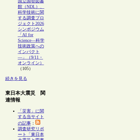
国立国会図書
館（NDL）、
科学技術に関
する調査プロ
ジェクト2026
シンポジウム
「AI for
Science―科学
技術政策への
インパクト
―」（9/11・
オンライン）
（105）
続きを見る
東日本大震災 関
連情報
「災害」に関
する当サイト
の記事
：
調査研究リポ
ート「東日本