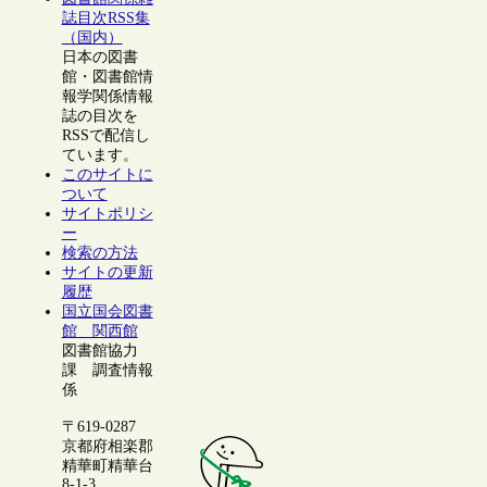
誌目次RSS集
（国内）
日本の図書
館・図書館情
報学関係情報
誌の目次を
RSSで配信し
ています。
このサイトに
ついて
サイトポリシ
ー
検索の方法
サイトの更新
履歴
国立国会図書
館 関西館
図書館協力
課 調査情報
係
〒619-0287
京都府相楽郡
精華町精華台
8-1-3