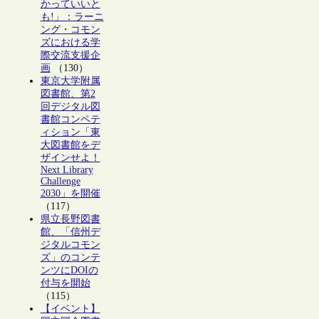
かっていいと
も!」：ラーニ
ング・コモン
ズにおける学
際交流支援企
画
（130）
東京大学附属
図書館、第2
回デジタル図
書館コンペテ
ィション「東
大図書館をデ
ザインせよ！
Next Library
Challenge
2030」を開催
（117）
県立長野図書
館、「信州デ
ジタルコモン
ズ」のコンテ
ンツにDOIの
付与を開始
（115）
【イベント】