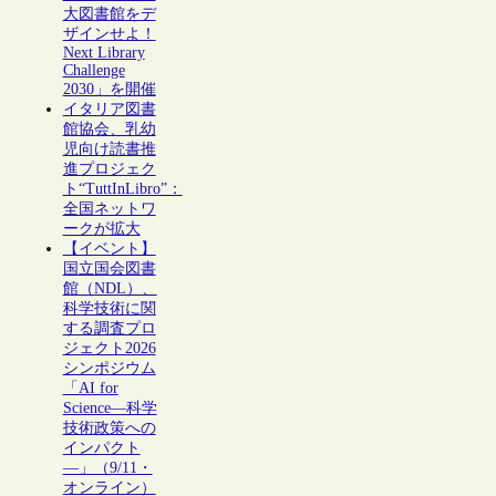
大図書館をデ
ザインせよ！
Next Library
Challenge
2030」を開催
イタリア図書
館協会、乳幼
児向け読書推
進プロジェク
ト“TuttInLibro”：
全国ネットワ
ークが拡大
【イベント】
国立国会図書
館（NDL）、
科学技術に関
する調査プロ
ジェクト2026
シンポジウム
「AI for
Science―科学
技術政策への
インパクト
―」（9/11・
オンライン）