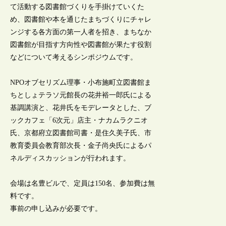
て活動する図書館づくりを手掛けていくた
め、図書館や本を通じたまちづくりにチャレ
ンジする各方面の第一人者を招き、まちなか
図書館が目指す方向性や図書館が果たす役割
などについて考えるシンポジウムです。
NPOオブセリズム理事・小布施町立図書館ま
ちとしょテラソ元館長の花井裕一郎氏による
基調講演と、花井氏をモデレータとした、ブ
ックカフェ「6次元」店主・ナカムラクニオ
氏、京都府立図書館司書・是住久美子氏、市
教育委員会教育部次長・金子尚央氏によるパ
ネルディスカッションが行われます。
会場は名豊ビルで、定員は150名、参加費は無
料です。
事前の申し込みが必要です。