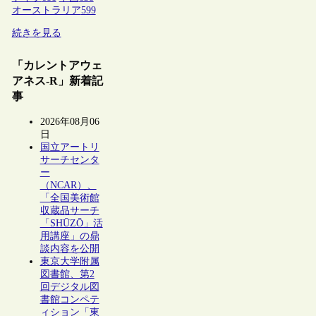
オーストラリア
599
続きを見る
「カレントアウェ
アネス-R」新着記
事
2026年08月06
日
国立アートリ
サーチセンタ
ー
（NCAR）、
「全国美術館
収蔵品サーチ
「SHŪZŌ」活
用講座」の鼎
談内容を公開
東京大学附属
図書館、第2
回デジタル図
書館コンペテ
ィション「東