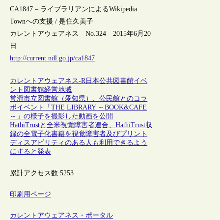
CA1847 – ライブラリアンによるWikipedia
Townへの支援 / 是住久美子
カレントアウェアネス No.324 2015年6月20
日
http://current.ndl.go.jp/ca1847
カレントアウェアネス-R
日本
公共図書館
イベ
ント
図書館経営
地域
常滑市立図書館（愛知県）、公民館とのコラ
ボイベント「THE LIBRARY ～BOOK&CAFE
～」の様子を撮影した動画を公開
HathiTrustと全米視覚障害者連合、HathiTrust収
録の全電子化書籍を視覚障害者及びプリント
ディスアビリティのある人も利用できるよう
にすると発表
累計アクセス数:
5253
印刷用ページ
カレントアウェアネス・ポータル