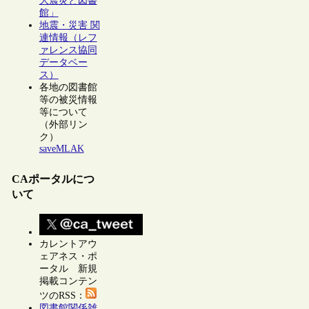
大震災と図書
館」
地震・災害 関
連情報（レフ
ァレンス協同
データベー
ス）
各地の図書館
等の被災情報
等について
（外部リン
ク）
saveMLAK
CAポータルにつ
いて
カレントアウ
ェアネス・ポ
ータル 新規
掲載コンテン
ツのRSS：
図書館関係雑