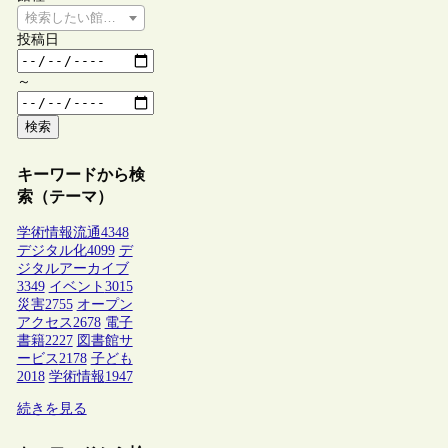
検索したい館種を選択してください
投稿日
～
検索
キーワードから検
索（テーマ）
学術情報流通
4348
デジタル化
4099
デ
ジタルアーカイブ
3349
イベント
3015
災害
2755
オープン
アクセス
2678
電子
書籍
2227
図書館サ
ービス
2178
子ども
2018
学術情報
1947
続きを見る