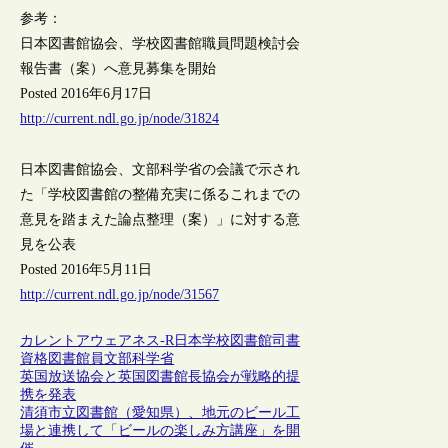
参考：
日本図書館協会、学校図書館職員問題検討会
報告書（案）へ意見募集を開始
Posted 2016年6月17日
http://current.ndl.go.jp/node/31824
日本図書館協会、文部科学省の会議で示され
た「学校図書館の整備充実に係るこれまでの
意見を踏まえた論点整理（案）」に対する意
見を公表
Posted 2016年5月11日
http://current.ndl.go.jp/node/31567
カレントアウェアネス-R
日本
学校図書館
司書
資格
図書館員
文部科学省
英国放送協会と英国図書館長協会が戦略的提
携を発表
清須市立図書館（愛知県）、地元のビール工
場と連携して「ビールの楽しみ方講座」を開