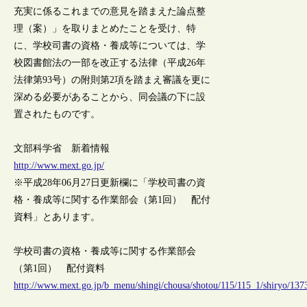
充実に係るこれまでの意見を踏まえた論点整
理（案）」を取りまとめたことを受け、特
に、学校司書の資格・養成等については、学
校図書館法の一部を改正する法律（平成26年
法律第93号）の附則第2項を踏まえ審議を更に
深める必要があることから、同会議の下に設
置されたものです。
文部科学省 新着情報
http://www.mext.go.jp/
※平成28年06月27日更新欄に「学校司書の資
格・養成等に関する作業部会（第1回） 配付
資料」とあります。
学校司書の資格・養成等に関する作業部会
（第1回） 配付資料
http://www.mext.go.jp/b_menu/shingi/chousa/shotou/115/115_1/shiryo/13