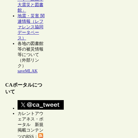
大震災と図書
館」
地震・災害 関
連情報（レフ
ァレンス協同
データベー
ス）
各地の図書館
等の被災情報
等について
（外部リン
ク）
saveMLAK
CAポータルにつ
いて
カレントアウ
ェアネス・ポ
ータル 新規
掲載コンテン
ツのRSS：