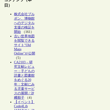
日）
株式会社ブル
ボン、博物館
へのデジタル
支援の検証を
開始
（161）
古い世界地図
を閲覧できる
サイト“Old
Maps
Online”が公開
（5）
CA2103 – 研
究文献レビュ
ー：子どもの
読書と図書館
をめぐる20
年：文献にみ
る児童サービ
スの展開 / 汐
﨑順子
（4）
【イベント】
Code4Lib