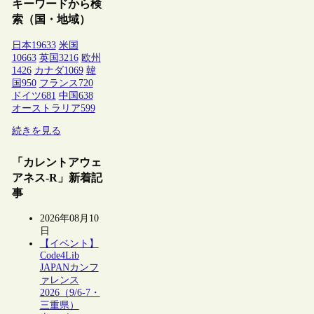
キーワードから検
索（国・地域）
日本
19633
米国
10663
英国
3216
欧州
1426
カナダ
1069
韓
国
950
フランス
720
ドイツ
681
中国
638
オーストラリア
599
続きを見る
「カレントアウェ
アネス-R」新着記
事
2026年08月10
日
【イベント】
Code4Lib
JAPANカンフ
ァレンス
2026（9/6-7・
三重県）