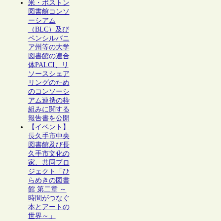
米・ボストン
図書館コンソ
ーシアム
（BLC）及び
ペンシルバニ
ア州等の大学
図書館の連合
体PALCI、リ
ソースシェア
リングのため
のコンソーシ
アム連携の枠
組みに関する
報告書を公開
【イベント】
長久手市中央
図書館及び長
久手市文化の
家、共同プロ
ジェクト「ひ
らめきの図書
館 第二章 ～
時間がつなぐ
本とアートの
世界～」