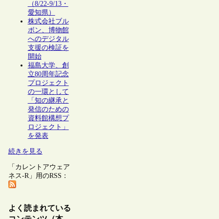
（8/22-9/13・
愛知県）
株式会社ブル
ボン、博物館
へのデジタル
支援の検証を
開始
福島大学、創
立80周年記念
プロジェクト
の一環として
「知の継承と
発信のための
資料館構想プ
ロジェクト」
を発表
続きを見る
「カレントアウェア
ネス-R」用のRSS：
よく読まれている
コンテンツ（本