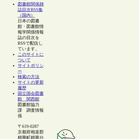
図書館関係雑
誌目次RSS集
（国内）
日本の図書
館・図書館情
報学関係情報
誌の目次を
RSSで配信し
ています。
このサイトに
ついて
サイトポリシ
ー
検索の方法
サイトの更新
履歴
国立国会図書
館 関西館
図書館協力
課 調査情報
係
〒619-0287
京都府相楽郡
精華町精華台