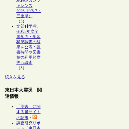
JAPANカンフ
ァレンス
2026（9/6-7・
三重県）
（3）
文部科学省、
令和8年度全
国学力・学習
状況調査の結
果を公表：読
書時間や図書
館の利用頻度
等も調査
（3）
続きを見る
東日本大震災 関
連情報
「災害」に関
する当サイト
の記事
：
調査研究リポ
ート「東日本