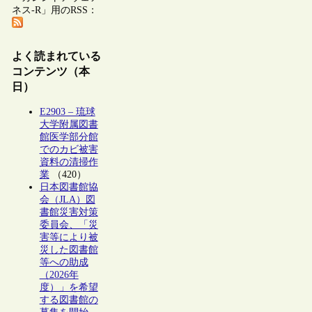
ネス-R」用のRSS：
よく読まれている
コンテンツ（本
日）
E2903 – 琉球
大学附属図書
館医学部分館
でのカビ被害
資料の清掃作
業
（420）
日本図書館協
会（JLA）図
書館災害対策
委員会、「災
害等により被
災した図書館
等への助成
（2026年
度）」を希望
する図書館の