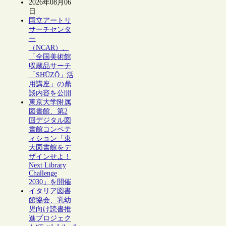
2026年08月06
日
国立アートリ
サーチセンタ
ー
（NCAR）、
「全国美術館
収蔵品サーチ
「SHŪZŌ」活
用講座」の鼎
談内容を公開
東京大学附属
図書館、第2
回デジタル図
書館コンペテ
ィション「東
大図書館をデ
ザインせよ！
Next Library
Challenge
2030」を開催
イタリア図書
館協会、乳幼
児向け読書推
進プロジェク