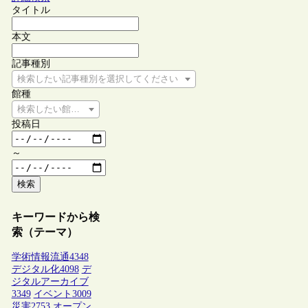
タイトル
本文
記事種別
検索したい記事種別を選択してください
館種
検索したい館種を選択してください
投稿日
～
検索
キーワードから検
索（テーマ）
学術情報流通
4348
デジタル化
4098
デ
ジタルアーカイブ
3349
イベント
3009
災害
2753
オープン