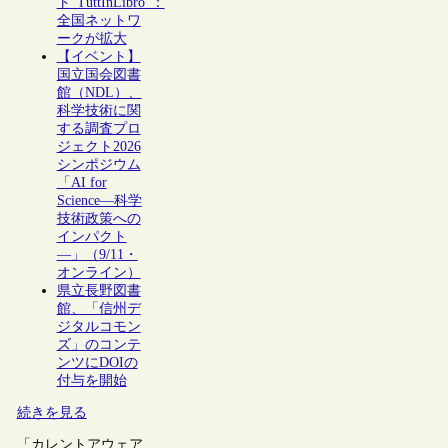
ト“TuttInLibro”：
全国ネットワ
ークが拡大
【イベント】
国立国会図書
館（NDL）、
科学技術に関
する調査プロ
ジェクト2026
シンポジウム
「AI for
Science―科学
技術政策への
インパクト
―」（9/11・
オンライン）
県立長野図書
館、「信州デ
ジタルコモン
ズ」のコンテ
ンツにDOIの
付与を開始
続きを見る
「カレントアウェア