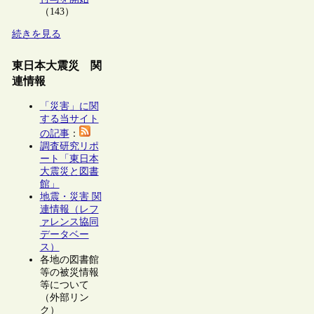
（143）
続きを見る
東日本大震災 関
連情報
「災害」に関
する当サイト
の記事
：
調査研究リポ
ート「東日本
大震災と図書
館」
地震・災害 関
連情報（レフ
ァレンス協同
データベー
ス）
各地の図書館
等の被災情報
等について
（外部リン
ク）