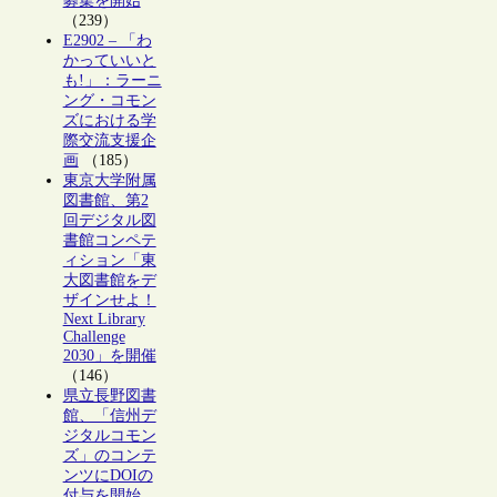
募集を開始
（239）
E2902 – 「わ
かっていいと
も!」：ラーニ
ング・コモン
ズにおける学
際交流支援企
画
（185）
東京大学附属
図書館、第2
回デジタル図
書館コンペテ
ィション「東
大図書館をデ
ザインせよ！
Next Library
Challenge
2030」を開催
（146）
県立長野図書
館、「信州デ
ジタルコモン
ズ」のコンテ
ンツにDOIの
付与を開始