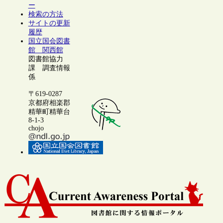
ー
検索の方法
サイトの更新
履歴
国立国会図書
館 関西館
図書館協力
課 調査情報
係
〒619-0287
京都府相楽郡
精華町精華台
8-1-3
chojo