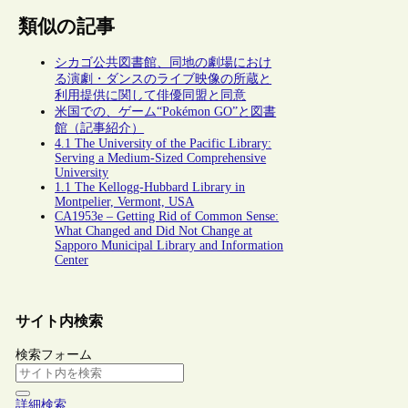
類似の記事
シカゴ公共図書館、同地の劇場におけ
る演劇・ダンスのライブ映像の所蔵と
利用提供に関して俳優同盟と同意
米国での、ゲーム“Pokémon GO”と図書
館（記事紹介）
4.1 The University of the Pacific Library:
Serving a Medium-Sized Comprehensive
University
1.1 The Kellogg-Hubbard Library in
Montpelier, Vermont, USA
CA1953e – Getting Rid of Common Sense:
What Changed and Did Not Change at
Sapporo Municipal Library and Information
Center
サイト内検索
検索フォーム
詳細検索