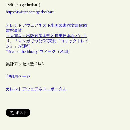
Twitter（gerberhart）
https://twitter.com/gerberhart
カレントアウェアネス-R
米国
図書館
文書館
図
書館事情
＜大震災＞出版対策本部とJR東日本などによ
り、「マンガでつなGO東北『コミックトレイ
ン』」が運行
“Bike to the library”ウィーク（米国）
累計アクセス数:
2143
印刷用ページ
カレントアウェアネス・ポータル