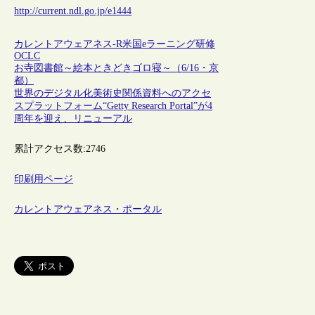
http://current.ndl.go.jp/e1444
カレントアウェアネス-R
米国
eラーニング
研修
OCLC
お寺図書館～絵本ときどきゴロ寝～（6/16・京
都）
世界のデジタル化美術史関係資料へのアクセ
スプラットフォーム“Getty Research Portal”が4
周年を迎え、リニューアル
累計アクセス数:
2746
印刷用ページ
カレントアウェアネス・ポータル