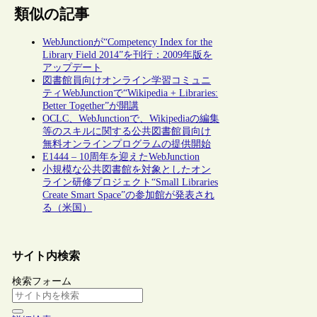
類似の記事
WebJunctionが“Competency Index for the
Library Field 2014”を刊行：2009年版を
アップデート
図書館員向けオンライン学習コミュニ
ティWebJunctionで“Wikipedia + Libraries:
Better Together”が開講
OCLC、WebJunctionで、Wikipediaの編集
等のスキルに関する公共図書館員向け
無料オンラインプログラムの提供開始
E1444 – 10周年を迎えたWebJunction
小規模な公共図書館を対象としたオン
ライン研修プロジェクト“Small Libraries
Create Smart Space”の参加館が発表され
る（米国）
サイト内検索
検索フォーム