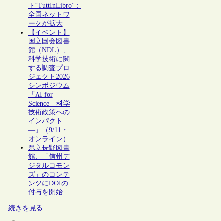
ト“TuttInLibro”：
全国ネットワ
ークが拡大
【イベント】
国立国会図書
館（NDL）、
科学技術に関
する調査プロ
ジェクト2026
シンポジウム
「AI for
Science―科学
技術政策への
インパクト
―」（9/11・
オンライン）
県立長野図書
館、「信州デ
ジタルコモン
ズ」のコンテ
ンツにDOIの
付与を開始
続きを見る