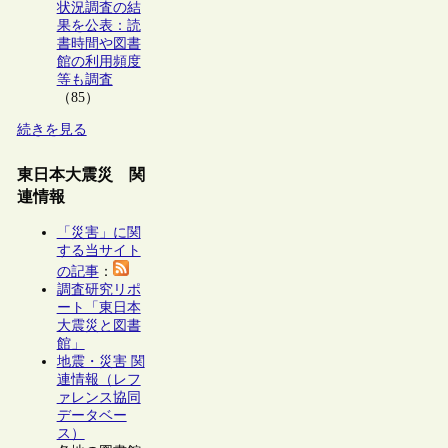
状況調査の結
果を公表：読
書時間や図書
館の利用頻度
等も調査
（85）
続きを見る
東日本大震災 関
連情報
「災害」に関
する当サイト
の記事
：
調査研究リポ
ート「東日本
大震災と図書
館」
地震・災害 関
連情報（レフ
ァレンス協同
データベー
ス）