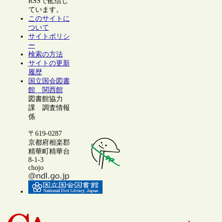
RSSで配信し
ています。
このサイトに
ついて
サイトポリシ
ー
検索の方法
サイトの更新
履歴
国立国会図書
館 関西館
図書館協力
課 調査情報
係
〒619-0287
京都府相楽郡
精華町精華台
8-1-3
chojo