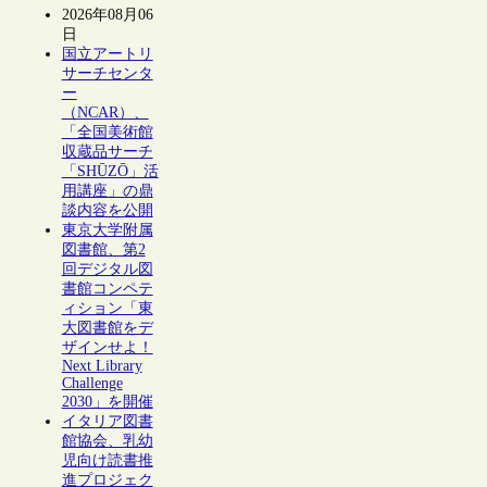
2026年08月06
日
国立アートリ
サーチセンタ
ー
（NCAR）、
「全国美術館
収蔵品サーチ
「SHŪZŌ」活
用講座」の鼎
談内容を公開
東京大学附属
図書館、第2
回デジタル図
書館コンペテ
ィション「東
大図書館をデ
ザインせよ！
Next Library
Challenge
2030」を開催
イタリア図書
館協会、乳幼
児向け読書推
進プロジェク