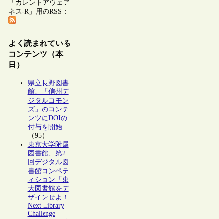
「カレントアウェア
ネス-R」用のRSS：
よく読まれている
コンテンツ（本
日）
県立長野図書
館、「信州デ
ジタルコモン
ズ」のコンテ
ンツにDOIの
付与を開始
（95）
東京大学附属
図書館、第2
回デジタル図
書館コンペテ
ィション「東
大図書館をデ
ザインせよ！
Next Library
Challenge