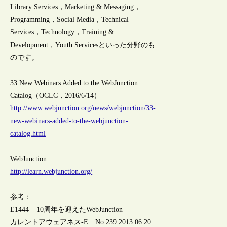
Library Services，Marketing & Messaging，
Programming，Social Media，Technical
Services，Technology，Training &
Development，Youth Servicesといった分野のも
のです。
33 New Webinars Added to the WebJunction
Catalog（OCLC，2016/6/14）
http://www.webjunction.org/news/webjunction/33-
new-webinars-added-to-the-webjunction-
catalog.html
WebJunction
http://learn.webjunction.org/
参考：
E1444 – 10周年を迎えたWebJunction
カレントアウェアネス-E No.239 2013.06.20