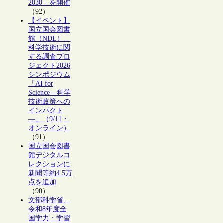
2030」を開催
（92）
【イベント】
国立国会図書
館（NDL）、
科学技術に関
する調査プロ
ジェクト2026
シンポジウム
「AI for
Science―科学
技術政策への
インパクト
―」（9/11・
オンライン）
（91）
国立国会図書
館デジタルコ
レクションに
新聞等約4.5万
点を追加
（90）
文部科学省、
令和8年度全
国学力・学習