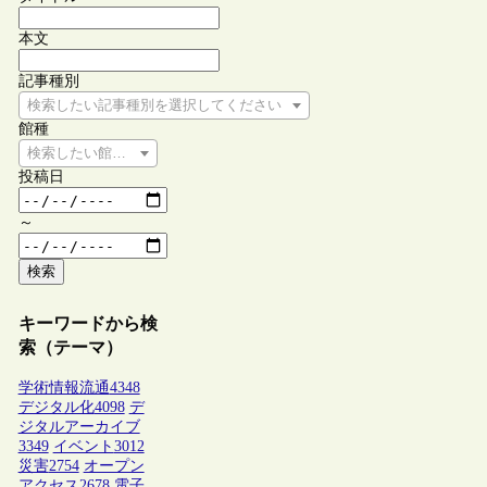
本文
記事種別
検索したい記事種別を選択してください
館種
検索したい館種を選択してください
投稿日
～
検索
キーワードから検
索（テーマ）
学術情報流通
4348
デジタル化
4098
デ
ジタルアーカイブ
3349
イベント
3012
災害
2754
オープン
アクセス
2678
電子