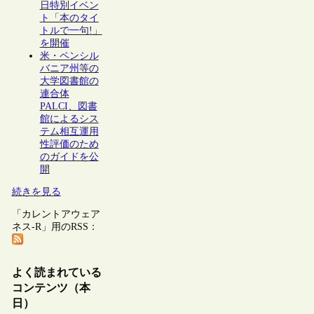
日特別イベン
ト「本のタイ
トルで一句!」
を開催
米・ペンシル
バニア州等の
大学図書館の
連合体
PALCI、図書
館によるシス
テム相互運用
性評価のため
のガイドを公
開
続きを見る
「カレントアウェア
ネス-R」用のRSS：
よく読まれている
コンテンツ（本
日）