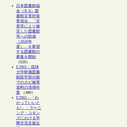
日本図書館協
会（JLA）図
書館災害対策
委員会、「災
害等により被
災した図書館
等への助成
（2026年
度）」を希望
する図書館の
募集を開始
（626）
E2903 – 琉球
大学附属図書
館医学部分館
でのカビ被害
資料の清掃作
業
（480）
E2902 – 「わ
かっていいと
も!」：ラーニ
ング・コモン
ズにおける学
際交流支援企