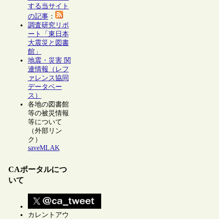
する当サイト
の記事
：
調査研究リポ
ート「東日本
大震災と図書
館」
地震・災害 関
連情報（レフ
ァレンス協同
データベー
ス）
各地の図書館
等の被災情報
等について
（外部リン
ク）
saveMLAK
CAポータルにつ
いて
カレントアウ