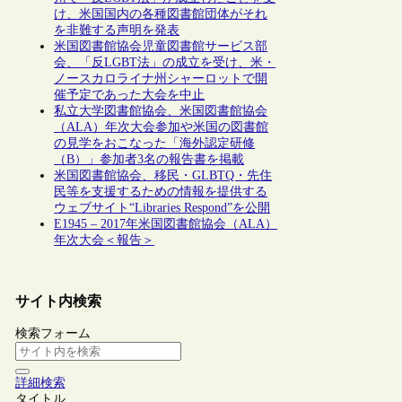
け、米国国内の各種図書館団体がそれ
を非難する声明を発表
米国図書館協会児童図書館サービス部
会、「反LGBT法」の成立を受け、米・
ノースカロライナ州シャーロットで開
催予定であった大会を中止
私立大学図書館協会、米国図書館協会
（ALA）年次大会参加や米国の図書館
の見学をおこなった「海外認定研修
（B）」参加者3名の報告書を掲載
米国図書館協会、移民・GLBTQ・先住
民等を支援するための情報を提供する
ウェブサイト“Libraries Respond”を公開
E1945 – 2017年米国図書館協会（ALA）
年次大会＜報告＞
サイト内検索
検索フォーム
詳細検索
タイトル