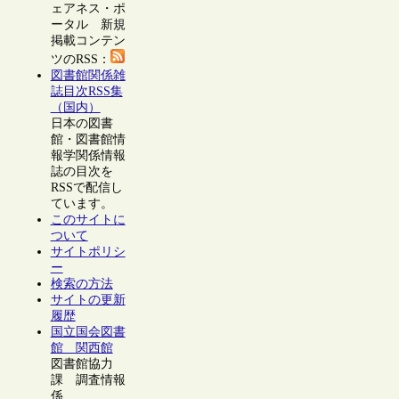
ェアネス・ポ
ータル 新規
掲載コンテン
ツのRSS：
図書館関係雑
誌目次RSS集
（国内）
日本の図書
館・図書館情
報学関係情報
誌の目次を
RSSで配信し
ています。
このサイトに
ついて
サイトポリシ
ー
検索の方法
サイトの更新
履歴
国立国会図書
館 関西館
図書館協力
課 調査情報
係