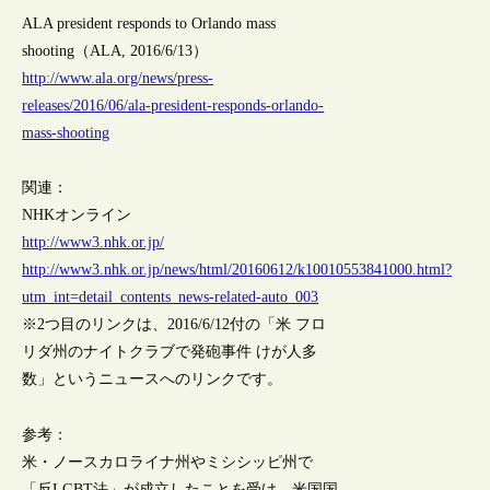
ALA president responds to Orlando mass
shooting（ALA, 2016/6/13）
http://www.ala.org/news/press-
releases/2016/06/ala-president-responds-orlando-
mass-shooting
関連：
NHKオンライン
http://www3.nhk.or.jp/
http://www3.nhk.or.jp/news/html/20160612/k10010553841000.html?
utm_int=detail_contents_news-related-auto_003
※2つ目のリンクは、2016/6/12付の「米 フロ
リダ州のナイトクラブで発砲事件 けが人多
数」というニュースへのリンクです。
参考：
米・ノースカロライナ州やミシシッピ州で
「反LGBT法」が成立したことを受け、米国国