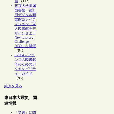
画
（112）
東京大学附属
図書館、第2
回デジタル図
書館コンペテ
ィション「東
大図書館をデ
ザインせよ！
Next Library
Challenge
2030」を開催
（94）
E2904 – フラ
ンスの図書館
等のためのア
クセシビリテ
ィ・ガイド
（93）
続きを見る
東日本大震災 関
連情報
「災害」に関