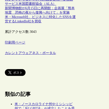
サービス
米国図書館協会（ALA）
新聞博物館が6月15日に再開館：企画展「熊本
地震 恐怖の夜から復興へ向けて」を実施
米・Microsoft社、ビジネスに特化したSNSを運
営するLinkedIn社を買収
累計アクセス数:
3043
印刷用ページ
カレントアウェアネス・ポータル
類似の記事
米・ノースカロライナ州やミシシッピ
州で「反LGBT法」が成立したことを受