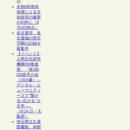
日
令和8年熊本
地震による文
化財等の被害
が83件に（8
月6日時点）
名古屋市、名
古屋城の現天
守閣の記録を
募集中
【イベント】
人間文化研究
機構DH推進
室、「第5回
DH若手の会
（2026夏）―
デジタル・ヒ
ューマニティ
ーズで“繋が
る×広がる”人
文学―」
（8/24-25・大
阪府）
埼玉県立久喜
図書館、休館