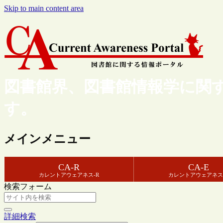
Skip to main content area
図書館界、図書館情報学に関
す。
メインメニュー
CA-R
CA-E
カレントアウェアネス-R
カレントアウェアネス
検索フォーム
詳細検索