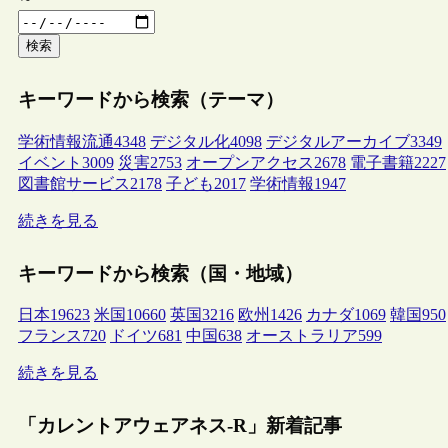
検索
キーワードから検索（テーマ）
学術情報流通
4348
デジタル化
4098
デジタルアーカイブ
3349
イベント
3009
災害
2753
オープンアクセス
2678
電子書籍
2227
図書館サービス
2178
子ども
2017
学術情報
1947
続きを見る
キーワードから検索（国・地域）
日本
19623
米国
10660
英国
3216
欧州
1426
カナダ
1069
韓国
950
フランス
720
ドイツ
681
中国
638
オーストラリア
599
続きを見る
「カレントアウェアネス-R」新着記事