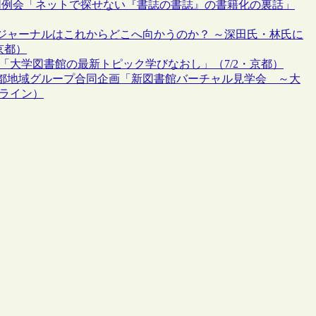
同例会「ネットで探せない『書誌の書誌』の書籍化の裏話」
ジャーナルはこれからどこへ向かうのか？ ～深田氏・林氏に
京都）
「大学図書館の最新トピック学びなおし」（7/2・京都）
都地域グループ合同企画「新図書館バーチャル見学会 ～大
ンライン）