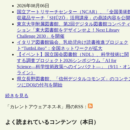
2026年08月06日
国立アートリサーチセンター（NCAR）、「全国美術
収蔵品サーチ「SHŪZŌ」活用講座」の鼎談内容を公
東京大学附属図書館、第2回デジタル図書館コンペテ
ション「東大図書館をデザインせよ！Next Library
Challenge 2030」を開催
イタリア図書館協会、乳幼児向け読書推進プロジェク
ト“TuttInLibro”：全国ネットワークが拡大
【イベント】国立国会図書館（NDL）、科学技術に関
する調査プロジェクト2026シンポジウム「AI for
Science―科学技術政策へのインパクト―」（9/11・オ
ライン）
県立長野図書館、「信州デジタルコモンズ」のコンテ
ツにDOIの付与を開始
続きを見る
「カレントアウェアネス-R」用のRSS：
よく読まれているコンテンツ（本日）