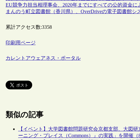
EU競争力担当相理事会、2020年までにすべての公的資金
まんのう町立図書館（香川県）、OverDriveの電子図書
累計アクセス数:
3358
印刷用ページ
カレントアウェアネス・ポータル
類似の記事
【イベント】大学図書館問題研究会京都支部、大図研
ーニング・プレイス（Commons）』の実践」を開催（8